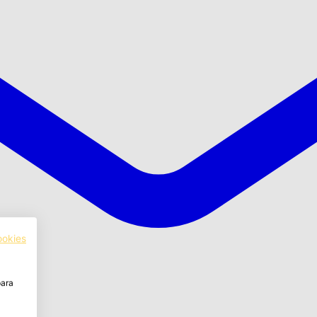
ookies
para