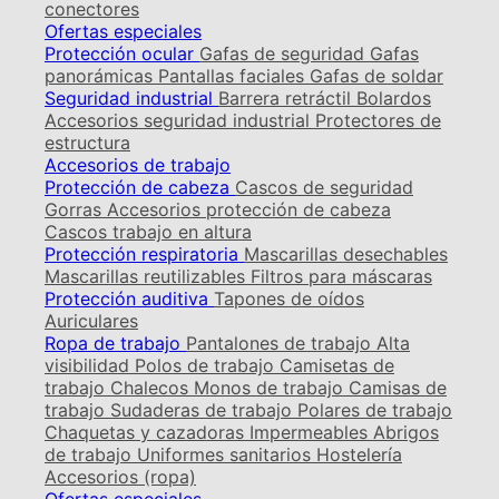
conectores
Ofertas especiales
Protección ocular
Gafas de seguridad
Gafas
panorámicas
Pantallas faciales
Gafas de soldar
Seguridad industrial
Barrera retráctil
Bolardos
Accesorios seguridad industrial
Protectores de
estructura
Accesorios de trabajo
Protección de cabeza
Cascos de seguridad
Gorras
Accesorios protección de cabeza
Cascos trabajo en altura
Protección respiratoria
Mascarillas desechables
Mascarillas reutilizables
Filtros para máscaras
Protección auditiva
Tapones de oídos
Auriculares
Ropa de trabajo
Pantalones de trabajo
Alta
visibilidad
Polos de trabajo
Camisetas de
trabajo
Chalecos
Monos de trabajo
Camisas de
trabajo
Sudaderas de trabajo
Polares de trabajo
Chaquetas y cazadoras
Impermeables
Abrigos
de trabajo
Uniformes sanitarios
Hostelería
Accesorios (ropa)