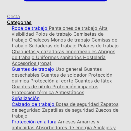
Cesta
Categorías
Ropa de trabajo
Pantalones de trabajo
Alta
visibilidad
Polos de trabajo
Camisetas de
trabajo
Chalecos
Monos de trabajo
Camisas de
trabajo
Sudaderas de trabajo
Polares de trabajo
Chaquetas y cazadoras
Impermeables
Abrigos
de trabajo
Uniformes sanitarios
Hostelería
Accesorios (ropa)
Guantes de trabajo
Uso general
Guantes
desechables
Guantes de soldador
Protección
química
Protección al corte
Guantes de látex
Guantes de nitrilo
Protección impactos
Protección térmica
Antiestáticos
Señalización
Calzado de trabajo
Botas de seguridad
Zapatos
de seguridad
Zapatillas de seguridad
Zuecos de
trabajo
Protección en altura
Arneses
Amarres y
anticaídas
Absorbedores de energía
Anclajes y