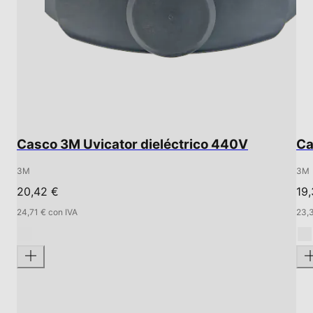
Casco 3M Uvicator dieléctrico 440V
Ca
3M
3M
20,42 €
19
24,71 € con IVA
23,3