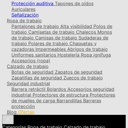
Protección auditiva
Tapones de oídos
Auriculares
Señalización
Ropa de trabajo
Pantalones de trabajo
Alta visibilidad
Polos de
trabajo
Camisetas de trabajo
Chalecos
Monos
de trabajo
Camisas de trabajo
Sudaderas de
trabajo
Polares de trabajo
Chaquetas y
cazadoras
Impermeables
Abrigos de trabajo
Uniformes sanitarios
Hostelería
Ropa ignífuga
Accesorios (ropa)
Calzado de trabajo
Botas de seguridad
Zapatos de seguridad
Zapatillas de seguridad
Zuecos de trabajo
Seguridad industrial
Barrera retráctil
Bolardos
Accesorios seguridad
industrial
Protectores de estructura
Protectores
de muelles de carga
Barrandillas
Barreras
protección
Blog
Ofertas
Categorías
Ropa de trabajo
Calzado de trabajo