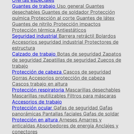
Ofertas especiales
Guantes de trabajo
Uso general
Guantes
desechables
Guantes de soldador
Protección
química
Protección al corte
Guantes de látex
Guantes de nitrilo
Protección impactos
Protección térmica
Antiestáticos
Seguridad industrial
Barrera retráctil
Bolardos
Accesorios seguridad industrial
Protectores de
estructura
Calzado de trabajo
Botas de seguridad
Zapatos
de seguridad
Zapatillas de seguridad
Zuecos de
trabajo
Protección de cabeza
Cascos de seguridad
Gorras
Accesorios protección de cabeza
Cascos trabajo en altura
Protección respiratoria
Mascarillas desechables
Mascarillas reutilizables
Filtros para máscaras
Accesorios de trabajo
Protección ocular
Gafas de seguridad
Gafas
panorámicas
Pantallas faciales
Gafas de soldar
Protección en altura
Arneses
Amarres y
anticaídas
Absorbedores de energía
Anclajes y
conectores