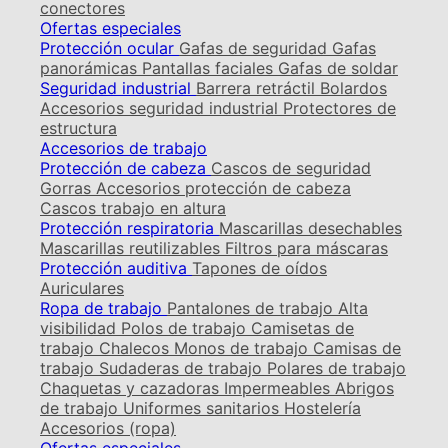
conectores
Ofertas especiales
Protección ocular
Gafas de seguridad
Gafas
panorámicas
Pantallas faciales
Gafas de soldar
Seguridad industrial
Barrera retráctil
Bolardos
Accesorios seguridad industrial
Protectores de
estructura
Accesorios de trabajo
Protección de cabeza
Cascos de seguridad
Gorras
Accesorios protección de cabeza
Cascos trabajo en altura
Protección respiratoria
Mascarillas desechables
Mascarillas reutilizables
Filtros para máscaras
Protección auditiva
Tapones de oídos
Auriculares
Ropa de trabajo
Pantalones de trabajo
Alta
visibilidad
Polos de trabajo
Camisetas de
trabajo
Chalecos
Monos de trabajo
Camisas de
trabajo
Sudaderas de trabajo
Polares de trabajo
Chaquetas y cazadoras
Impermeables
Abrigos
de trabajo
Uniformes sanitarios
Hostelería
Accesorios (ropa)