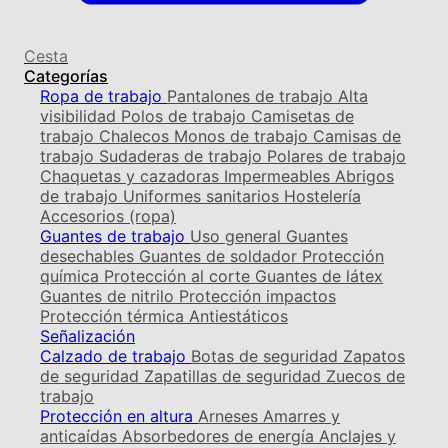
Cesta
Categorías
Ropa de trabajo
Pantalones de trabajo
Alta
visibilidad
Polos de trabajo
Camisetas de
trabajo
Chalecos
Monos de trabajo
Camisas de
trabajo
Sudaderas de trabajo
Polares de trabajo
Chaquetas y cazadoras
Impermeables
Abrigos
de trabajo
Uniformes sanitarios
Hostelería
Accesorios (ropa)
Guantes de trabajo
Uso general
Guantes
desechables
Guantes de soldador
Protección
química
Protección al corte
Guantes de látex
Guantes de nitrilo
Protección impactos
Protección térmica
Antiestáticos
Señalización
Calzado de trabajo
Botas de seguridad
Zapatos
de seguridad
Zapatillas de seguridad
Zuecos de
trabajo
Protección en altura
Arneses
Amarres y
anticaídas
Absorbedores de energía
Anclajes y