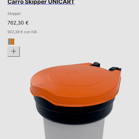
Carro Skipper UNICART
Skipper
762,30 €
922,38 € con IVA