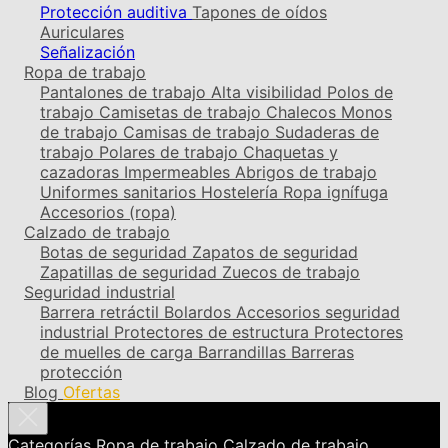
Protección auditiva
Tapones de oídos
Auriculares
Señalización
Ropa de trabajo
Pantalones de trabajo
Alta visibilidad
Polos de
trabajo
Camisetas de trabajo
Chalecos
Monos
de trabajo
Camisas de trabajo
Sudaderas de
trabajo
Polares de trabajo
Chaquetas y
cazadoras
Impermeables
Abrigos de trabajo
Uniformes sanitarios
Hostelería
Ropa ignífuga
Accesorios (ropa)
Calzado de trabajo
Botas de seguridad
Zapatos de seguridad
Zapatillas de seguridad
Zuecos de trabajo
Seguridad industrial
Barrera retráctil
Bolardos
Accesorios seguridad
industrial
Protectores de estructura
Protectores
de muelles de carga
Barrandillas
Barreras
protección
Blog
Ofertas
Categorías
Ropa de trabajo
Calzado de trabajo