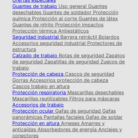
Ofertas especiales
Guantes de trabajo
Uso general
Guantes
desechables
Guantes de soldador
Protección
química
Protección al corte
Guantes de látex
Guantes de nitrilo
Protección impactos
Protección térmica
Antiestáticos
Seguridad industrial
Barrera retráctil
Bolardos
Accesorios seguridad industrial
Protectores de
estructura
Calzado de trabajo
Botas de seguridad
Zapatos
de seguridad
Zapatillas de seguridad
Zuecos de
trabajo
Protección de cabeza
Cascos de seguridad
Gorras
Accesorios protección de cabeza
Cascos trabajo en altura
Protección respiratoria
Mascarillas desechables
Mascarillas reutilizables
Filtros para máscaras
Accesorios de trabajo
Protección ocular
Gafas de seguridad
Gafas
panorámicas
Pantallas faciales
Gafas de soldar
Protección en altura
Arneses
Amarres y
anticaídas
Absorbedores de energía
Anclajes y
conectores