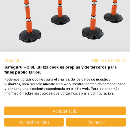
español
Política de cookies
Safeguru HQ SL utiliza cookies propias y de terceros para
Base Poste Alta Visibilidad POST02
fines publicitarios.
Podemos utilizar cookies para el análisis de los datos de nuestros
Skipper
visitantes, para mejorar nuestro sitio web, mostrar contenido personalizado
y brindarle una excelente experiencia en el sitio web. Para obtener más
28,30 €
información sobre las cookies que utilizamos, abra la configuración.
34,24 € con IVA
Aceptar todo
Ver preferencias
Rechazar