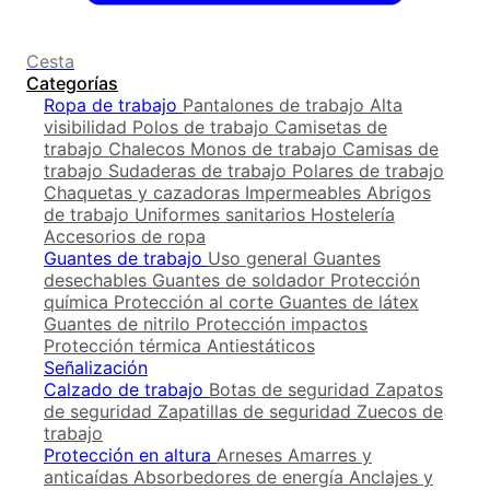
Cesta
Categorías
Ropa de trabajo
Pantalones de trabajo
Alta
visibilidad
Polos de trabajo
Camisetas de
trabajo
Chalecos
Monos de trabajo
Camisas de
trabajo
Sudaderas de trabajo
Polares de trabajo
Chaquetas y cazadoras
Impermeables
Abrigos
de trabajo
Uniformes sanitarios
Hostelería
Accesorios de ropa
Guantes de trabajo
Uso general
Guantes
desechables
Guantes de soldador
Protección
química
Protección al corte
Guantes de látex
Guantes de nitrilo
Protección impactos
Protección térmica
Antiestáticos
Señalización
Calzado de trabajo
Botas de seguridad
Zapatos
de seguridad
Zapatillas de seguridad
Zuecos de
trabajo
Protección en altura
Arneses
Amarres y
anticaídas
Absorbedores de energía
Anclajes y