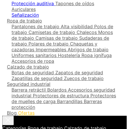
Protección auditiva
Tapones de oídos
Auriculares
Señalización
Ropa de trabajo
Pantalones de trabajo
Alta visibilidad
Polos de
trabajo
Camisetas de trabajo
Chalecos
Monos
de trabajo
Camisas de trabajo
Sudaderas de
trabajo
Polares de trabajo
Chaquetas y
cazadoras
Impermeables
Abrigos de trabajo
Uniformes sanitarios
Hostelería
Ropa ignífuga
Accesorios de ropa
Calzado de trabajo
Botas de seguridad
Zapatos de seguridad
Zapatillas de seguridad
Zuecos de trabajo
Seguridad industrial
Barrera retráctil
Bolardos
Accesorios seguridad
industrial
Protectores de estructura
Protectores
de muelles de carga
Barrandillas
Barreras
protección
Blog
Ofertas
Categorías
Ropa de trabajo
Calzado de trabajo