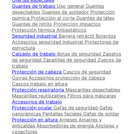
Ofertas especiales
Guantes de trabajo
Uso general
Guantes
desechables
Guantes de soldador
Protección
química
Protección al corte
Guantes de látex
Guantes de nitrilo
Protección impactos
Protección térmica
Antiestáticos
Seguridad industrial
Barrera retráctil
Bolardos
Accesorios seguridad industrial
Protectores de
estructura
Calzado de trabajo
Botas de seguridad
Zapatos
de seguridad
Zapatillas de seguridad
Zuecos de
trabajo
Protección de cabeza
Cascos de seguridad
Gorras
Accesorios protección de cabeza
Cascos trabajo en altura
Protección respiratoria
Mascarillas desechables
Mascarillas reutilizables
Filtros para máscaras
Accesorios de trabajo
Protección ocular
Gafas de seguridad
Gafas
panorámicas
Pantallas faciales
Gafas de soldar
Protección en altura
Arneses
Amarres y
anticaídas
Absorbedores de energía
Anclajes y
conectores