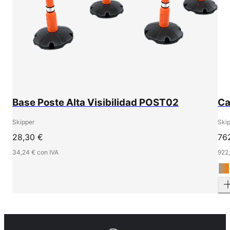
Base Poste Alta Visibilidad POST02
Ca
Skipper
Ski
28,30 €
76
34,24 € con IVA
922,