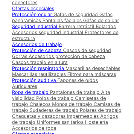
conectores
Ofertas especiales
Protección ocular
Gafas de seguridad
Gafas
panorámicas
Pantallas faciales
Gafas de soldar
Seguridad industrial
Barrera retráctil
Bolardos
Accesorios seguridad industrial
Protectores de
estructura
Accesorios de trabajo
Protección de cabeza
Cascos de seguridad
Gorras
Accesorios protección de cabeza
Cascos trabajo en altura
Protección respiratoria
Mascarillas desechables
Mascarillas reutilizables
Filtros para máscaras
Protección auditiva
Tapones de oídos
Auriculares
Ropa de trabajo
Pantalones de trabajo
Alta
visibilidad
Polos de trabajo
Camisetas de
trabajo
Chalecos
Monos de trabajo
Camisas de
trabajo
Sudaderas de trabajo
Polares de trabajo
Chaquetas y cazadoras
Impermeables
Abrigos
de trabajo
Uniformes sanitarios
Hostelería
Accesorios de ropa