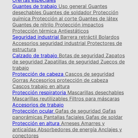
Ofertas especiales
Guantes de trabajo
Uso general
Guantes
desechables
Guantes de soldador
Protección
química
Protección al corte
Guantes de látex
Guantes de nitrilo
Protección impactos
Protección térmica
Antiestáticos
Seguridad industrial
Barrera retráctil
Bolardos
Accesorios seguridad industrial
Protectores de
estructura
Calzado de trabajo
Botas de seguridad
Zapatos
de seguridad
Zapatillas de seguridad
Zuecos de
trabajo
Protección de cabeza
Cascos de seguridad
Gorras
Accesorios protección de cabeza
Cascos trabajo en altura
Protección respiratoria
Mascarillas desechables
Mascarillas reutilizables
Filtros para máscaras
Accesorios de trabajo
Protección ocular
Gafas de seguridad
Gafas
panorámicas
Pantallas faciales
Gafas de soldar
Protección en altura
Arneses
Amarres y
anticaídas
Absorbedores de energía
Anclajes y
conectores