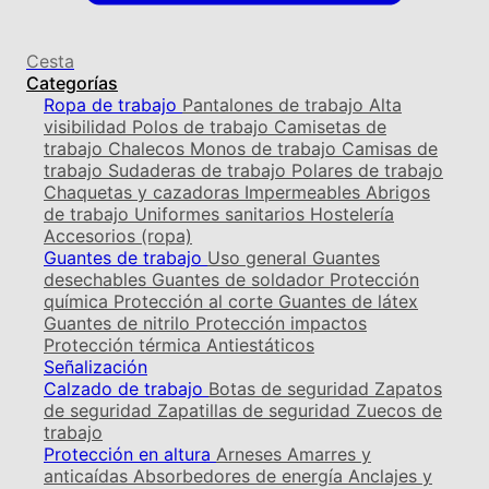
Cesta
Categorías
Ropa de trabajo
Pantalones de trabajo
Alta
visibilidad
Polos de trabajo
Camisetas de
trabajo
Chalecos
Monos de trabajo
Camisas de
trabajo
Sudaderas de trabajo
Polares de trabajo
Chaquetas y cazadoras
Impermeables
Abrigos
de trabajo
Uniformes sanitarios
Hostelería
Accesorios (ropa)
Guantes de trabajo
Uso general
Guantes
desechables
Guantes de soldador
Protección
química
Protección al corte
Guantes de látex
Guantes de nitrilo
Protección impactos
Protección térmica
Antiestáticos
Señalización
Calzado de trabajo
Botas de seguridad
Zapatos
de seguridad
Zapatillas de seguridad
Zuecos de
trabajo
Protección en altura
Arneses
Amarres y
anticaídas
Absorbedores de energía
Anclajes y