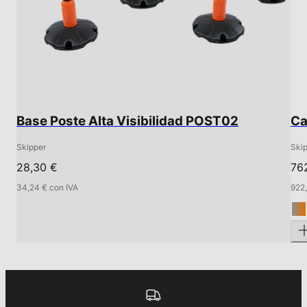
Base Poste Alta Visibilidad POST02
Ca
Skipper
Ski
28,30 €
76
34,24 € con IVA
922,