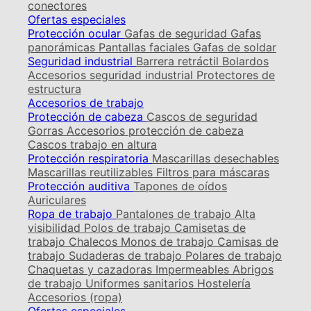
conectores
Ofertas especiales
Protección ocular
Gafas de seguridad
Gafas
panorámicas
Pantallas faciales
Gafas de soldar
Seguridad industrial
Barrera retráctil
Bolardos
Accesorios seguridad industrial
Protectores de
estructura
Accesorios de trabajo
Protección de cabeza
Cascos de seguridad
Gorras
Accesorios protección de cabeza
Cascos trabajo en altura
Protección respiratoria
Mascarillas desechables
Mascarillas reutilizables
Filtros para máscaras
Protección auditiva
Tapones de oídos
Auriculares
Ropa de trabajo
Pantalones de trabajo
Alta
visibilidad
Polos de trabajo
Camisetas de
trabajo
Chalecos
Monos de trabajo
Camisas de
trabajo
Sudaderas de trabajo
Polares de trabajo
Chaquetas y cazadoras
Impermeables
Abrigos
de trabajo
Uniformes sanitarios
Hostelería
Accesorios (ropa)