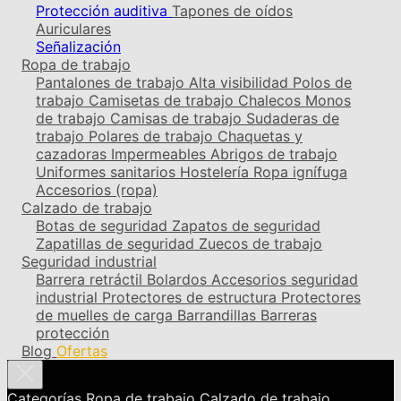
Protección auditiva
Tapones de oídos
Auriculares
Señalización
Ropa de trabajo
Pantalones de trabajo
Alta visibilidad
Polos de
trabajo
Camisetas de trabajo
Chalecos
Monos
de trabajo
Camisas de trabajo
Sudaderas de
trabajo
Polares de trabajo
Chaquetas y
cazadoras
Impermeables
Abrigos de trabajo
Uniformes sanitarios
Hostelería
Ropa ignífuga
Accesorios (ropa)
Calzado de trabajo
Botas de seguridad
Zapatos de seguridad
Zapatillas de seguridad
Zuecos de trabajo
Seguridad industrial
Barrera retráctil
Bolardos
Accesorios seguridad
industrial
Protectores de estructura
Protectores
de muelles de carga
Barrandillas
Barreras
protección
Blog
Ofertas
Categorías
Ropa de trabajo
Calzado de trabajo