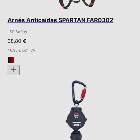
Arnés Anticaídas SPARTAN FAR0302
JSP Safety
38,80 €
46,95 € con IVA