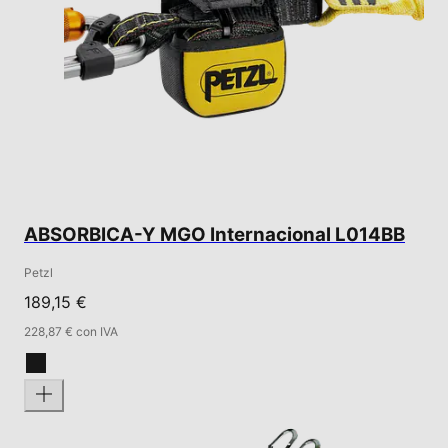
ABSORBICA-Y MGO Internacional L014BB
Petzl
189,15 €
228,87 € con IVA