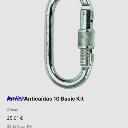
Agotado
Arnés Anticaídas 10 Basic Kit
Climax
25,01 €
30,26 € con IVA