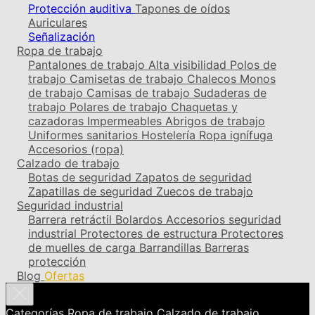
Protección auditiva
Tapones de oídos
Auriculares
Señalización
Ropa de trabajo
Pantalones de trabajo
Alta visibilidad
Polos de
trabajo
Camisetas de trabajo
Chalecos
Monos
de trabajo
Camisas de trabajo
Sudaderas de
trabajo
Polares de trabajo
Chaquetas y
cazadoras
Impermeables
Abrigos de trabajo
Uniformes sanitarios
Hostelería
Ropa ignífuga
Accesorios (ropa)
Calzado de trabajo
Botas de seguridad
Zapatos de seguridad
Zapatillas de seguridad
Zuecos de trabajo
Seguridad industrial
Barrera retráctil
Bolardos
Accesorios seguridad
industrial
Protectores de estructura
Protectores
de muelles de carga
Barrandillas
Barreras
protección
Blog
Ofertas
Categorías
Ropa de trabajo
Calzado de trabajo