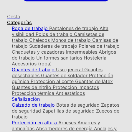
Cesta
Categorías
Ropa de trabajo
Pantalones de trabajo
Alta
visibilidad
Polos de trabajo
Camisetas de
trabajo
Chalecos
Monos de trabajo
Camisas de
trabajo
Sudaderas de trabajo
Polares de trabajo
Chaquetas y cazadoras
Impermeables
Abrigos
de trabajo
Uniformes sanitarios
Hostelería
Accesorios (ropa)
Guantes de trabajo
Uso general
Guantes
desechables
Guantes de soldador
Protección
química
Protección al corte
Guantes de látex
Guantes de nitrilo
Protección impactos
Protección térmica
Antiestáticos
Señalización
Calzado de trabajo
Botas de seguridad
Zapatos
de seguridad
Zapatillas de seguridad
Zuecos de
trabajo
Protección en altura
Arneses
Amarres y
anticaídas
Absorbedores de energía
Anclajes y