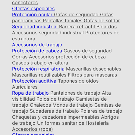
conectores
Ofertas especiales
Protección ocular
Gafas de seguridad
Gafas
panorámicas
Pantallas faciales
Gafas de soldar
Seguridad industrial
Barrera retráctil
Bolardos
Accesorios seguridad industrial
Protectores de
estructura
Accesorios de trabajo
Protección de cabeza
Cascos de seguridad
Gorras
Accesorios protección de cabeza
Cascos trabajo en altura
Protección respiratoria
Mascarillas desechables
Mascarillas reutilizables
Filtros para máscaras
Protección auditiva
Tapones de oídos
Auriculares
Ropa de trabajo
Pantalones de trabajo
Alta
visibilidad
Polos de trabajo
Camisetas de
trabajo
Chalecos
Monos de trabajo
Camisas de
trabajo
Sudaderas de trabajo
Polares de trabajo
Chaquetas y cazadoras
Impermeables
Abrigos
de trabajo
Uniformes sanitarios
Hostelería
Accesorios (ropa)