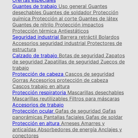
Ofertas especiales
Guantes de trabajo
Uso general
Guantes
desechables
Guantes de soldador
Protección
química
Protección al corte
Guantes de látex
Guantes de nitrilo
Protección impactos
Protección térmica
Antiestáticos
Seguridad industrial
Barrera retráctil
Bolardos
Accesorios seguridad industrial
Protectores de
estructura
Calzado de trabajo
Botas de seguridad
Zapatos
de seguridad
Zapatillas de seguridad
Zuecos de
trabajo
Protección de cabeza
Cascos de seguridad
Gorras
Accesorios protección de cabeza
Cascos trabajo en altura
Protección respiratoria
Mascarillas desechables
Mascarillas reutilizables
Filtros para máscaras
Accesorios de trabajo
Protección ocular
Gafas de seguridad
Gafas
panorámicas
Pantallas faciales
Gafas de soldar
Protección en altura
Arneses
Amarres y
anticaídas
Absorbedores de energía
Anclajes y
conectores