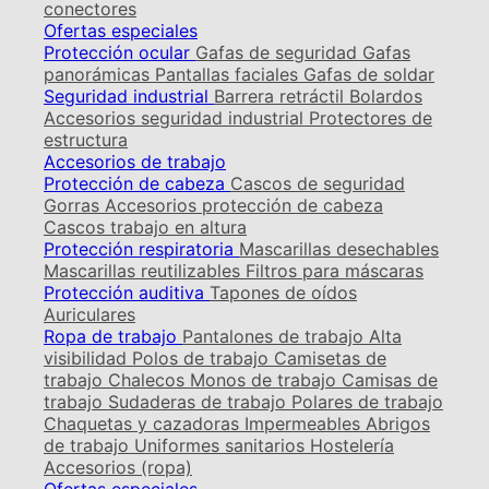
conectores
Ofertas especiales
Protección ocular
Gafas de seguridad
Gafas
panorámicas
Pantallas faciales
Gafas de soldar
Seguridad industrial
Barrera retráctil
Bolardos
Accesorios seguridad industrial
Protectores de
estructura
Accesorios de trabajo
Protección de cabeza
Cascos de seguridad
Gorras
Accesorios protección de cabeza
Cascos trabajo en altura
Protección respiratoria
Mascarillas desechables
Mascarillas reutilizables
Filtros para máscaras
Protección auditiva
Tapones de oídos
Auriculares
Ropa de trabajo
Pantalones de trabajo
Alta
visibilidad
Polos de trabajo
Camisetas de
trabajo
Chalecos
Monos de trabajo
Camisas de
trabajo
Sudaderas de trabajo
Polares de trabajo
Chaquetas y cazadoras
Impermeables
Abrigos
de trabajo
Uniformes sanitarios
Hostelería
Accesorios (ropa)