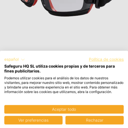
Gafas de seguridad Slim PW26
español
Política de cookies
Portwest
Safeguru HQ SL utiliza cookies propias y de terceros para
fines publicitarios.
6,80 €
Podemos utilizar cookies para el análisis de los datos de nuestros
8,23 € con IVA
visitantes, para mejorar nuestro sitio web, mostrar contenido personalizado
y brindarle una excelente experiencia en el sitio web. Para obtener más
información sobre las cookies que utilizamos, abra la configuración.
Aceptar todo
Ver preferencias
Rechazar