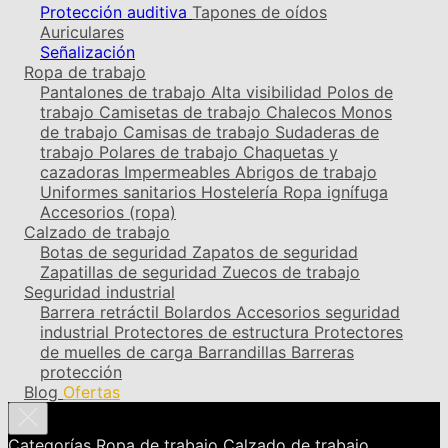
Protección auditiva
Tapones de oídos
Auriculares
Señalización
Ropa de trabajo
Pantalones de trabajo
Alta visibilidad
Polos de
trabajo
Camisetas de trabajo
Chalecos
Monos
de trabajo
Camisas de trabajo
Sudaderas de
trabajo
Polares de trabajo
Chaquetas y
cazadoras
Impermeables
Abrigos de trabajo
Uniformes sanitarios
Hostelería
Ropa ignífuga
Accesorios (ropa)
Calzado de trabajo
Botas de seguridad
Zapatos de seguridad
Zapatillas de seguridad
Zuecos de trabajo
Seguridad industrial
Barrera retráctil
Bolardos
Accesorios seguridad
industrial
Protectores de estructura
Protectores
de muelles de carga
Barrandillas
Barreras
protección
Blog
Ofertas
Categorías
Ropa de trabajo
Calzado de trabajo