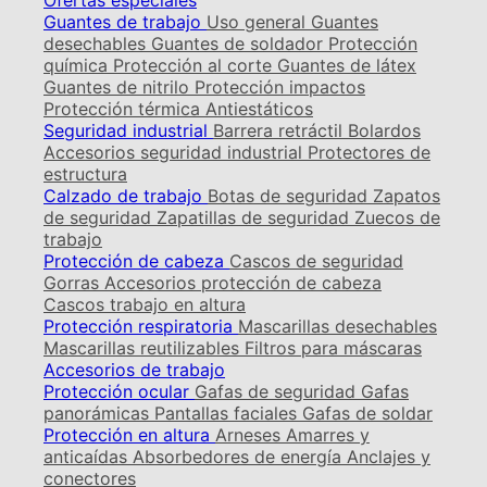
Ofertas especiales
Guantes de trabajo
Uso general
Guantes
desechables
Guantes de soldador
Protección
química
Protección al corte
Guantes de látex
Guantes de nitrilo
Protección impactos
Protección térmica
Antiestáticos
Seguridad industrial
Barrera retráctil
Bolardos
Accesorios seguridad industrial
Protectores de
estructura
Calzado de trabajo
Botas de seguridad
Zapatos
de seguridad
Zapatillas de seguridad
Zuecos de
trabajo
Protección de cabeza
Cascos de seguridad
Gorras
Accesorios protección de cabeza
Cascos trabajo en altura
Protección respiratoria
Mascarillas desechables
Mascarillas reutilizables
Filtros para máscaras
Accesorios de trabajo
Protección ocular
Gafas de seguridad
Gafas
panorámicas
Pantallas faciales
Gafas de soldar
Protección en altura
Arneses
Amarres y
anticaídas
Absorbedores de energía
Anclajes y
conectores