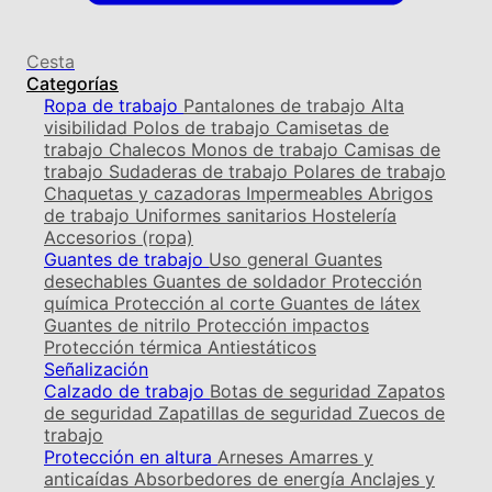
Cesta
Categorías
Ropa de trabajo
Pantalones de trabajo
Alta
visibilidad
Polos de trabajo
Camisetas de
trabajo
Chalecos
Monos de trabajo
Camisas de
trabajo
Sudaderas de trabajo
Polares de trabajo
Chaquetas y cazadoras
Impermeables
Abrigos
de trabajo
Uniformes sanitarios
Hostelería
Accesorios (ropa)
Guantes de trabajo
Uso general
Guantes
desechables
Guantes de soldador
Protección
química
Protección al corte
Guantes de látex
Guantes de nitrilo
Protección impactos
Protección térmica
Antiestáticos
Señalización
Calzado de trabajo
Botas de seguridad
Zapatos
de seguridad
Zapatillas de seguridad
Zuecos de
trabajo
Protección en altura
Arneses
Amarres y
anticaídas
Absorbedores de energía
Anclajes y