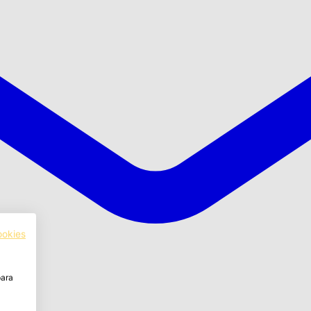
ookies
para