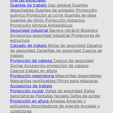
Ofertas especiales
Guantes de trabajo
Uso general
Guantes
desechables
Guantes de soldador
Protección
química
Protección al corte
Guantes de látex
Guantes de nitrilo
Protección impactos
Protección térmica
Antiestáticos
Seguridad industrial
Barrera retráctil
Bolardos
Accesorios seguridad industrial
Protectores de
estructura
Calzado de trabajo
Botas de seguridad
Zapatos
de seguridad
Zapatillas de seguridad
Zuecos de
trabajo
Protección de cabeza
Cascos de seguridad
Gorras
Accesorios protección de cabeza
Cascos trabajo en altura
Protección respiratoria
Mascarillas desechables
Mascarillas reutilizables
Filtros para máscaras
Accesorios de trabajo
Protección ocular
Gafas de seguridad
Gafas
panorámicas
Pantallas faciales
Gafas de soldar
Protección en altura
Arneses
Amarres y
anticaídas
Absorbedores de energía
Anclajes y
conectores