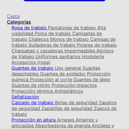
Cesta
Categorías
Ropa de trabajo
Pantalones de trabajo
Alta
visibilidad
Polos de trabajo
Camisetas de
trabajo
Chalecos
Monos de trabajo
Camisas de
trabajo
Sudaderas de trabajo
Polares de trabajo
Chaquetas y cazadoras
Impermeables
Abrigos
de trabajo
Uniformes sanitarios
Hostelería
Accesorios (ropa)
Guantes de trabajo
Uso general
Guantes
desechables
Guantes de soldador
Protección
química
Protección al corte
Guantes de látex
Guantes de nitrilo
Protección impactos
Protección térmica
Antiestáticos
Señalización
Calzado de trabajo
Botas de seguridad
Zapatos
de seguridad
Zapatillas de seguridad
Zuecos de
trabajo
Protección en altura
Arneses
Amarres y
anticaídas
Absorbedores de energía
Anclajes y