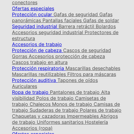
conectores
Ofertas especiales
Protección ocular
Gafas de seguridad
Gafas
panorámicas
Pantallas faciales
Gafas de soldar
Seguridad industrial
Barrera retráctil
Bolardos
Accesorios seguridad industrial
Protectores de
estructura
Accesorios de trabajo
Protección de cabeza
Cascos de seguridad
Gorras
Accesorios protección de cabeza
Cascos trabajo en altura
Protección respiratoria
Mascarillas desechables
Mascarillas reutilizables
Filtros para máscaras
Protección auditiva
Tapones de oídos
Auriculares
Ropa de trabajo
Pantalones de trabajo
Alta
visibilidad
Polos de trabajo
Camisetas de
trabajo
Chalecos
Monos de trabajo
Camisas de
trabajo
Sudaderas de trabajo
Polares de trabajo
Chaquetas y cazadoras
Impermeables
Abrigos
de trabajo
Uniformes sanitarios
Hostelería
Accesorios (ropa)