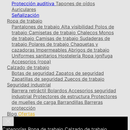
Protección auditiva
Tapones de oídos
Auriculares
Señalización
Ropa de trabajo
Pantalones de trabajo
Alta visibilidad
Polos de
trabajo
Camisetas de trabajo
Chalecos
Monos
de trabajo
Camisas de trabajo
Sudaderas de
trabajo
Polares de trabajo
Chaquetas y
cazadoras
Impermeables
Abrigos de trabajo
Uniformes sanitarios
Hostelería
Ropa ignífuga
Accesorios (ropa)
Calzado de trabajo
Botas de seguridad
Zapatos de seguridad
Zapatillas de seguridad
Zuecos de trabajo
Seguridad industrial
Barrera retráctil
Bolardos
Accesorios seguridad
industrial
Protectores de estructura
Protectores
de muelles de carga
Barrandillas
Barreras
protección
Blog
Ofertas
Categorías
Ropa de trabajo
Calzado de trabajo