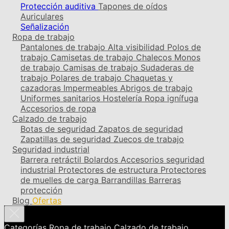
Protección auditiva
Tapones de oídos
Auriculares
Señalización
Ropa de trabajo
Pantalones de trabajo
Alta visibilidad
Polos de
trabajo
Camisetas de trabajo
Chalecos
Monos
de trabajo
Camisas de trabajo
Sudaderas de
trabajo
Polares de trabajo
Chaquetas y
cazadoras
Impermeables
Abrigos de trabajo
Uniformes sanitarios
Hostelería
Ropa ignífuga
Accesorios de ropa
Calzado de trabajo
Botas de seguridad
Zapatos de seguridad
Zapatillas de seguridad
Zuecos de trabajo
Seguridad industrial
Barrera retráctil
Bolardos
Accesorios seguridad
industrial
Protectores de estructura
Protectores
de muelles de carga
Barrandillas
Barreras
protección
Blog
Ofertas
Categorías
Ropa de trabajo
Calzado de trabajo