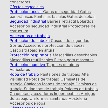
conectores
Ofertas especiales
Protección ocular
Gafas de seguridad
Gafas
panorámicas
Pantallas faciales
Gafas de soldar
Seguridad industrial
Barrera retráctil
Bolardos
Accesorios seguridad industrial
Protectores de
estructura
Accesorios de trabajo
Protección de cabeza
Cascos de seguridad
Gorras
Accesorios protección de cabeza
Cascos trabajo en altura
Protección respiratoria
Mascarillas desechables
Mascarillas reutilizables
Filtros para máscaras
Protección auditiva
Tapones de oídos
Auriculares
Ropa de trabajo
Pantalones de trabajo
Alta
visibilidad
Polos de trabajo
Camisetas de
trabajo
Chalecos
Monos de trabajo
Camisas de
trabajo
Sudaderas de trabajo
Polares de trabajo
Chaquetas y cazadoras
Impermeables
Abrigos
de trabajo
Uniformes sanitarios
Hostelería
Accesorios de ropa