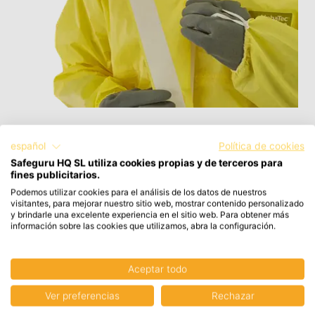
Buzo desechable AlphaTec 2300 132
español
Política de cookies
Ansell
Safeguru HQ SL utiliza cookies propias y de terceros para
fines publicitarios.
13,10 €
Podemos utilizar cookies para el análisis de los datos de nuestros
15,85 € con IVA
visitantes, para mejorar nuestro sitio web, mostrar contenido personalizado
y brindarle una excelente experiencia en el sitio web. Para obtener más
información sobre las cookies que utilizamos, abra la configuración.
Aceptar todo
Ver preferencias
Rechazar