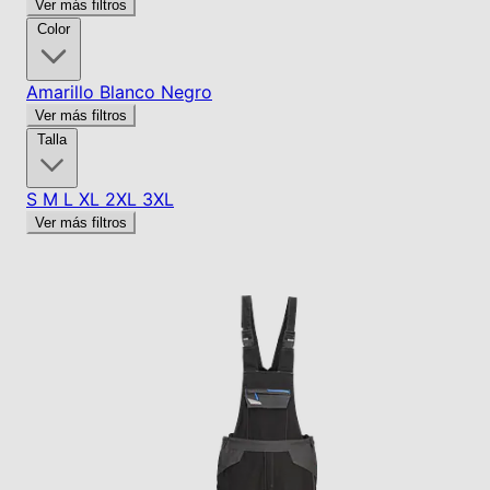
Ver más filtros
Color
Amarillo
Blanco
Negro
Ver más filtros
Talla
S
M
L
XL
2XL
3XL
Ver más filtros