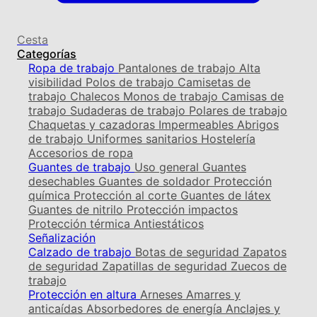
Cesta
Categorías
Ropa de trabajo
Pantalones de trabajo
Alta
visibilidad
Polos de trabajo
Camisetas de
trabajo
Chalecos
Monos de trabajo
Camisas de
trabajo
Sudaderas de trabajo
Polares de trabajo
Chaquetas y cazadoras
Impermeables
Abrigos
de trabajo
Uniformes sanitarios
Hostelería
Accesorios de ropa
Guantes de trabajo
Uso general
Guantes
desechables
Guantes de soldador
Protección
química
Protección al corte
Guantes de látex
Guantes de nitrilo
Protección impactos
Protección térmica
Antiestáticos
Señalización
Calzado de trabajo
Botas de seguridad
Zapatos
de seguridad
Zapatillas de seguridad
Zuecos de
trabajo
Protección en altura
Arneses
Amarres y
anticaídas
Absorbedores de energía
Anclajes y