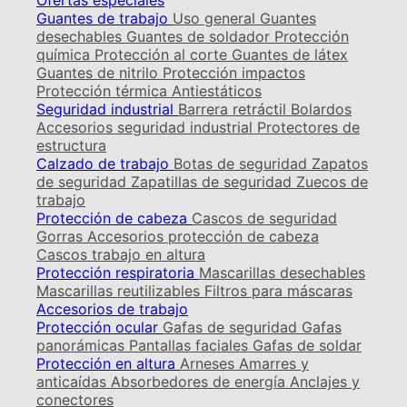
Ofertas especiales
Guantes de trabajo
Uso general
Guantes
desechables
Guantes de soldador
Protección
química
Protección al corte
Guantes de látex
Guantes de nitrilo
Protección impactos
Protección térmica
Antiestáticos
Seguridad industrial
Barrera retráctil
Bolardos
Accesorios seguridad industrial
Protectores de
estructura
Calzado de trabajo
Botas de seguridad
Zapatos
de seguridad
Zapatillas de seguridad
Zuecos de
trabajo
Protección de cabeza
Cascos de seguridad
Gorras
Accesorios protección de cabeza
Cascos trabajo en altura
Protección respiratoria
Mascarillas desechables
Mascarillas reutilizables
Filtros para máscaras
Accesorios de trabajo
Protección ocular
Gafas de seguridad
Gafas
panorámicas
Pantallas faciales
Gafas de soldar
Protección en altura
Arneses
Amarres y
anticaídas
Absorbedores de energía
Anclajes y
conectores