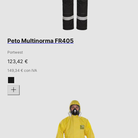
Peto Multinorma FR405
Portwest
123,42 €
149,34 € con IVA