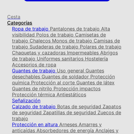
Cesta
Categorías
Ropa de trabajo
Pantalones de trabajo
Alta
visibilidad
Polos de trabajo
Camisetas de
trabajo
Chalecos
Monos de trabajo
Camisas de
trabajo
Sudaderas de trabajo
Polares de trabajo
Chaquetas y cazadoras
Impermeables
Abrigos
de trabajo
Uniformes sanitarios
Hostelería
Accesorios de ropa
Guantes de trabajo
Uso general
Guantes
desechables
Guantes de soldador
Protección
química
Protección al corte
Guantes de látex
Guantes de nitrilo
Protección impactos
Protección térmica
Antiestáticos
Señalización
Calzado de trabajo
Botas de seguridad
Zapatos
de seguridad
Zapatillas de seguridad
Zuecos de
trabajo
Protección en altura
Arneses
Amarres y
anticaídas
Absorbedores de energía
Anclajes y