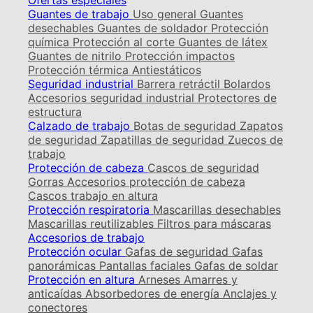
Ofertas especiales
Guantes de trabajo
Uso general
Guantes
desechables
Guantes de soldador
Protección
química
Protección al corte
Guantes de látex
Guantes de nitrilo
Protección impactos
Protección térmica
Antiestáticos
Seguridad industrial
Barrera retráctil
Bolardos
Accesorios seguridad industrial
Protectores de
estructura
Calzado de trabajo
Botas de seguridad
Zapatos
de seguridad
Zapatillas de seguridad
Zuecos de
trabajo
Protección de cabeza
Cascos de seguridad
Gorras
Accesorios protección de cabeza
Cascos trabajo en altura
Protección respiratoria
Mascarillas desechables
Mascarillas reutilizables
Filtros para máscaras
Accesorios de trabajo
Protección ocular
Gafas de seguridad
Gafas
panorámicas
Pantallas faciales
Gafas de soldar
Protección en altura
Arneses
Amarres y
anticaídas
Absorbedores de energía
Anclajes y
conectores