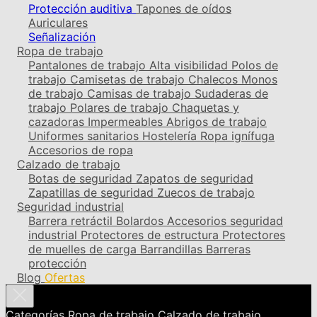
Protección auditiva
Tapones de oídos
Auriculares
Señalización
Ropa de trabajo
Pantalones de trabajo
Alta visibilidad
Polos de
trabajo
Camisetas de trabajo
Chalecos
Monos
de trabajo
Camisas de trabajo
Sudaderas de
trabajo
Polares de trabajo
Chaquetas y
cazadoras
Impermeables
Abrigos de trabajo
Uniformes sanitarios
Hostelería
Ropa ignífuga
Accesorios de ropa
Calzado de trabajo
Botas de seguridad
Zapatos de seguridad
Zapatillas de seguridad
Zuecos de trabajo
Seguridad industrial
Barrera retráctil
Bolardos
Accesorios seguridad
industrial
Protectores de estructura
Protectores
de muelles de carga
Barrandillas
Barreras
protección
Blog
Ofertas
Categorías
Ropa de trabajo
Calzado de trabajo