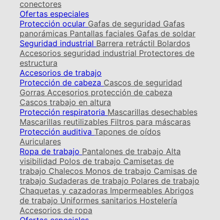
conectores
Ofertas especiales
Protección ocular
Gafas de seguridad
Gafas
panorámicas
Pantallas faciales
Gafas de soldar
Seguridad industrial
Barrera retráctil
Bolardos
Accesorios seguridad industrial
Protectores de
estructura
Accesorios de trabajo
Protección de cabeza
Cascos de seguridad
Gorras
Accesorios protección de cabeza
Cascos trabajo en altura
Protección respiratoria
Mascarillas desechables
Mascarillas reutilizables
Filtros para máscaras
Protección auditiva
Tapones de oídos
Auriculares
Ropa de trabajo
Pantalones de trabajo
Alta
visibilidad
Polos de trabajo
Camisetas de
trabajo
Chalecos
Monos de trabajo
Camisas de
trabajo
Sudaderas de trabajo
Polares de trabajo
Chaquetas y cazadoras
Impermeables
Abrigos
de trabajo
Uniformes sanitarios
Hostelería
Accesorios de ropa