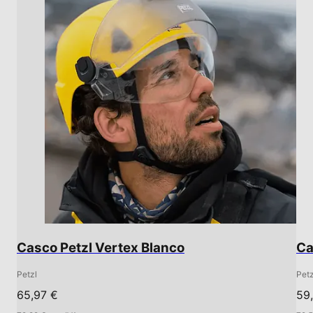
Casco Petzl Vertex Blanco
Ca
Petzl
Petz
65,97 €
59