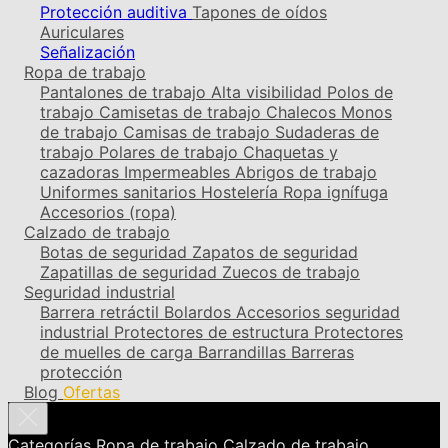
Protección auditiva
Tapones de oídos
Auriculares
Señalización
Ropa de trabajo
Pantalones de trabajo
Alta visibilidad
Polos de
trabajo
Camisetas de trabajo
Chalecos
Monos
de trabajo
Camisas de trabajo
Sudaderas de
trabajo
Polares de trabajo
Chaquetas y
cazadoras
Impermeables
Abrigos de trabajo
Uniformes sanitarios
Hostelería
Ropa ignífuga
Accesorios (ropa)
Calzado de trabajo
Botas de seguridad
Zapatos de seguridad
Zapatillas de seguridad
Zuecos de trabajo
Seguridad industrial
Barrera retráctil
Bolardos
Accesorios seguridad
industrial
Protectores de estructura
Protectores
de muelles de carga
Barrandillas
Barreras
protección
Blog
Ofertas
Categorías
Ropa de trabajo
Calzado de trabajo