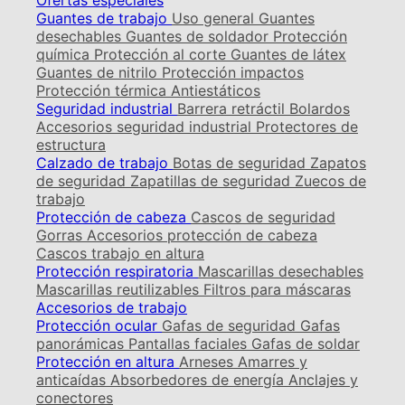
Ofertas especiales
Guantes de trabajo
Uso general
Guantes
desechables
Guantes de soldador
Protección
química
Protección al corte
Guantes de látex
Guantes de nitrilo
Protección impactos
Protección térmica
Antiestáticos
Seguridad industrial
Barrera retráctil
Bolardos
Accesorios seguridad industrial
Protectores de
estructura
Calzado de trabajo
Botas de seguridad
Zapatos
de seguridad
Zapatillas de seguridad
Zuecos de
trabajo
Protección de cabeza
Cascos de seguridad
Gorras
Accesorios protección de cabeza
Cascos trabajo en altura
Protección respiratoria
Mascarillas desechables
Mascarillas reutilizables
Filtros para máscaras
Accesorios de trabajo
Protección ocular
Gafas de seguridad
Gafas
panorámicas
Pantallas faciales
Gafas de soldar
Protección en altura
Arneses
Amarres y
anticaídas
Absorbedores de energía
Anclajes y
conectores