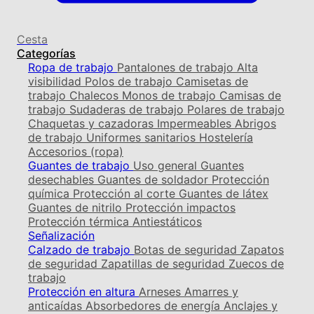
Cesta
Categorías
Ropa de trabajo
Pantalones de trabajo
Alta
visibilidad
Polos de trabajo
Camisetas de
trabajo
Chalecos
Monos de trabajo
Camisas de
trabajo
Sudaderas de trabajo
Polares de trabajo
Chaquetas y cazadoras
Impermeables
Abrigos
de trabajo
Uniformes sanitarios
Hostelería
Accesorios (ropa)
Guantes de trabajo
Uso general
Guantes
desechables
Guantes de soldador
Protección
química
Protección al corte
Guantes de látex
Guantes de nitrilo
Protección impactos
Protección térmica
Antiestáticos
Señalización
Calzado de trabajo
Botas de seguridad
Zapatos
de seguridad
Zapatillas de seguridad
Zuecos de
trabajo
Protección en altura
Arneses
Amarres y
anticaídas
Absorbedores de energía
Anclajes y