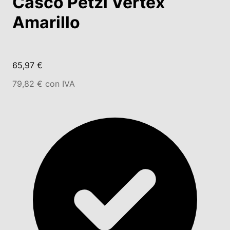
Casco Petzl Vertex
Amarillo
65,97 €
79,82 € con IVA