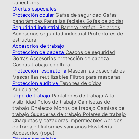
conectores
Ofertas especiales
Protección ocular
Gafas de seguridad
Gafas
panorámicas
Pantallas faciales
Gafas de soldar
Seguridad industrial
Barrera retráctil
Bolardos
Accesorios seguridad industrial
Protectores de
estructura
Accesorios de trabajo
Protección de cabeza
Cascos de seguridad
Gorras
Accesorios protección de cabeza
Cascos trabajo en altura
Protección respiratoria
Mascarillas desechables
Mascarillas reutilizables
Filtros para máscaras
Protección auditiva
Tapones de oídos
Auriculares
Ropa de trabajo
Pantalones de trabajo
Alta
visibilidad
Polos de trabajo
Camisetas de
trabajo
Chalecos
Monos de trabajo
Camisas de
trabajo
Sudaderas de trabajo
Polares de trabajo
Chaquetas y cazadoras
Impermeables
Abrigos
de trabajo
Uniformes sanitarios
Hostelería
Accesorios (ropa)