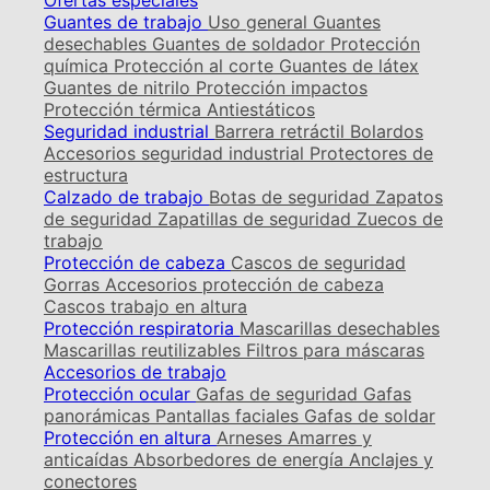
Ofertas especiales
Guantes de trabajo
Uso general
Guantes
desechables
Guantes de soldador
Protección
química
Protección al corte
Guantes de látex
Guantes de nitrilo
Protección impactos
Protección térmica
Antiestáticos
Seguridad industrial
Barrera retráctil
Bolardos
Accesorios seguridad industrial
Protectores de
estructura
Calzado de trabajo
Botas de seguridad
Zapatos
de seguridad
Zapatillas de seguridad
Zuecos de
trabajo
Protección de cabeza
Cascos de seguridad
Gorras
Accesorios protección de cabeza
Cascos trabajo en altura
Protección respiratoria
Mascarillas desechables
Mascarillas reutilizables
Filtros para máscaras
Accesorios de trabajo
Protección ocular
Gafas de seguridad
Gafas
panorámicas
Pantallas faciales
Gafas de soldar
Protección en altura
Arneses
Amarres y
anticaídas
Absorbedores de energía
Anclajes y
conectores