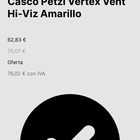
Casco Petzl Vertex Vent
Hi-Viz Amarillo
62,83 €
75,07 €
Oferta
76,02 € con IVA