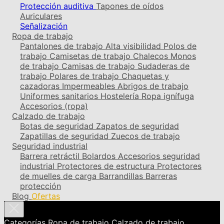
Protección auditiva
Tapones de oídos
Auriculares
Señalización
Ropa de trabajo
Pantalones de trabajo
Alta visibilidad
Polos de
trabajo
Camisetas de trabajo
Chalecos
Monos
de trabajo
Camisas de trabajo
Sudaderas de
trabajo
Polares de trabajo
Chaquetas y
cazadoras
Impermeables
Abrigos de trabajo
Uniformes sanitarios
Hostelería
Ropa ignífuga
Accesorios (ropa)
Calzado de trabajo
Botas de seguridad
Zapatos de seguridad
Zapatillas de seguridad
Zuecos de trabajo
Seguridad industrial
Barrera retráctil
Bolardos
Accesorios seguridad
industrial
Protectores de estructura
Protectores
de muelles de carga
Barrandillas
Barreras
protección
Blog
Ofertas
Categorías
Ropa de trabajo
Calzado de trabajo