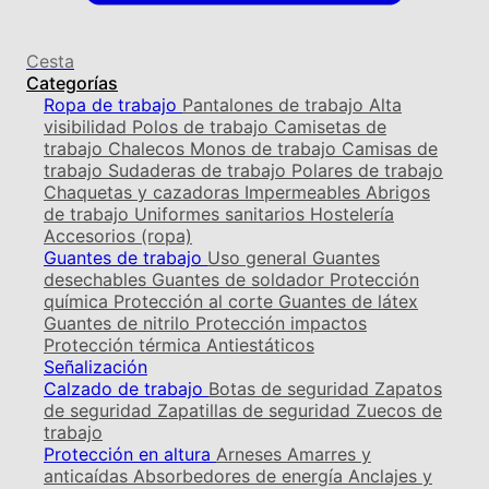
Cesta
Categorías
Ropa de trabajo
Pantalones de trabajo
Alta
visibilidad
Polos de trabajo
Camisetas de
trabajo
Chalecos
Monos de trabajo
Camisas de
trabajo
Sudaderas de trabajo
Polares de trabajo
Chaquetas y cazadoras
Impermeables
Abrigos
de trabajo
Uniformes sanitarios
Hostelería
Accesorios (ropa)
Guantes de trabajo
Uso general
Guantes
desechables
Guantes de soldador
Protección
química
Protección al corte
Guantes de látex
Guantes de nitrilo
Protección impactos
Protección térmica
Antiestáticos
Señalización
Calzado de trabajo
Botas de seguridad
Zapatos
de seguridad
Zapatillas de seguridad
Zuecos de
trabajo
Protección en altura
Arneses
Amarres y
anticaídas
Absorbedores de energía
Anclajes y