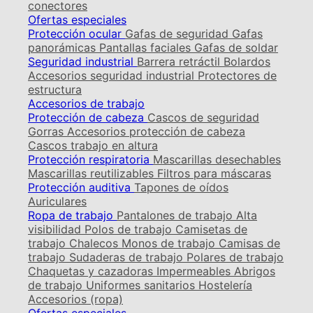
conectores
Ofertas especiales
Protección ocular
Gafas de seguridad
Gafas
panorámicas
Pantallas faciales
Gafas de soldar
Seguridad industrial
Barrera retráctil
Bolardos
Accesorios seguridad industrial
Protectores de
estructura
Accesorios de trabajo
Protección de cabeza
Cascos de seguridad
Gorras
Accesorios protección de cabeza
Cascos trabajo en altura
Protección respiratoria
Mascarillas desechables
Mascarillas reutilizables
Filtros para máscaras
Protección auditiva
Tapones de oídos
Auriculares
Ropa de trabajo
Pantalones de trabajo
Alta
visibilidad
Polos de trabajo
Camisetas de
trabajo
Chalecos
Monos de trabajo
Camisas de
trabajo
Sudaderas de trabajo
Polares de trabajo
Chaquetas y cazadoras
Impermeables
Abrigos
de trabajo
Uniformes sanitarios
Hostelería
Accesorios (ropa)