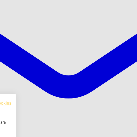
ookies
para