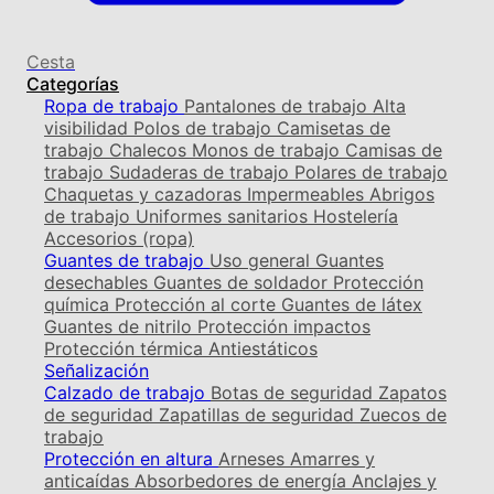
Cesta
Categorías
Ropa de trabajo
Pantalones de trabajo
Alta
visibilidad
Polos de trabajo
Camisetas de
trabajo
Chalecos
Monos de trabajo
Camisas de
trabajo
Sudaderas de trabajo
Polares de trabajo
Chaquetas y cazadoras
Impermeables
Abrigos
de trabajo
Uniformes sanitarios
Hostelería
Accesorios (ropa)
Guantes de trabajo
Uso general
Guantes
desechables
Guantes de soldador
Protección
química
Protección al corte
Guantes de látex
Guantes de nitrilo
Protección impactos
Protección térmica
Antiestáticos
Señalización
Calzado de trabajo
Botas de seguridad
Zapatos
de seguridad
Zapatillas de seguridad
Zuecos de
trabajo
Protección en altura
Arneses
Amarres y
anticaídas
Absorbedores de energía
Anclajes y