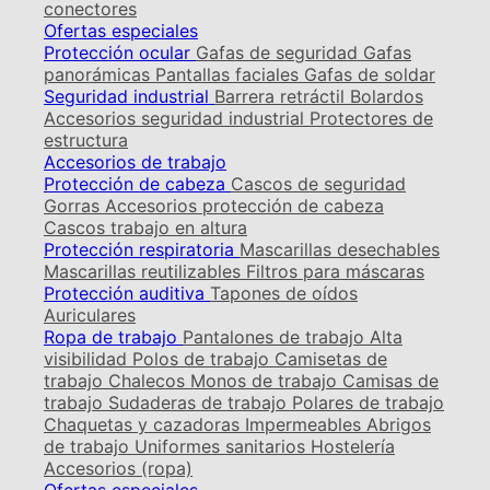
conectores
Ofertas especiales
Protección ocular
Gafas de seguridad
Gafas
panorámicas
Pantallas faciales
Gafas de soldar
Seguridad industrial
Barrera retráctil
Bolardos
Accesorios seguridad industrial
Protectores de
estructura
Accesorios de trabajo
Protección de cabeza
Cascos de seguridad
Gorras
Accesorios protección de cabeza
Cascos trabajo en altura
Protección respiratoria
Mascarillas desechables
Mascarillas reutilizables
Filtros para máscaras
Protección auditiva
Tapones de oídos
Auriculares
Ropa de trabajo
Pantalones de trabajo
Alta
visibilidad
Polos de trabajo
Camisetas de
trabajo
Chalecos
Monos de trabajo
Camisas de
trabajo
Sudaderas de trabajo
Polares de trabajo
Chaquetas y cazadoras
Impermeables
Abrigos
de trabajo
Uniformes sanitarios
Hostelería
Accesorios (ropa)