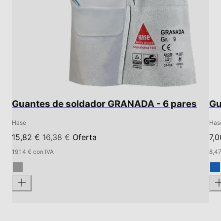
Guantes de soldador GRANADA - 6 pares
Gu
Hase
Has
15,82 €
16,38 €
Oferta
7,
19,14 € con IVA
8,47