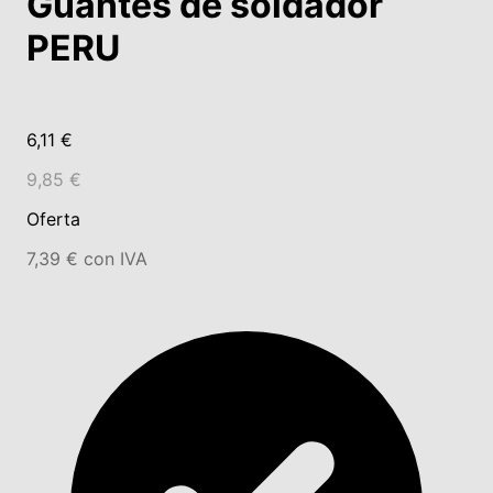
Guantes de soldador
PERU
6,11 €
9,85 €
Oferta
7,39 € con IVA