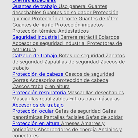
Ofertas especiales
Guantes de trabajo
Uso general
Guantes
desechables
Guantes de soldador
Protección
química
Protección al corte
Guantes de látex
Guantes de nitrilo
Protección impactos
Protección térmica
Antiestáticos
Seguridad industrial
Barrera retráctil
Bolardos
Accesorios seguridad industrial
Protectores de
estructura
Calzado de trabajo
Botas de seguridad
Zapatos
de seguridad
Zapatillas de seguridad
Zuecos de
trabajo
Protección de cabeza
Cascos de seguridad
Gorras
Accesorios protección de cabeza
Cascos trabajo en altura
Protección respiratoria
Mascarillas desechables
Mascarillas reutilizables
Filtros para máscaras
Accesorios de trabajo
Protección ocular
Gafas de seguridad
Gafas
panorámicas
Pantallas faciales
Gafas de soldar
Protección en altura
Arneses
Amarres y
anticaídas
Absorbedores de energía
Anclajes y
conectores