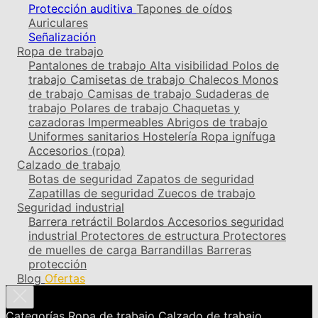
Protección auditiva
Tapones de oídos
Auriculares
Señalización
Ropa de trabajo
Pantalones de trabajo
Alta visibilidad
Polos de
trabajo
Camisetas de trabajo
Chalecos
Monos
de trabajo
Camisas de trabajo
Sudaderas de
trabajo
Polares de trabajo
Chaquetas y
cazadoras
Impermeables
Abrigos de trabajo
Uniformes sanitarios
Hostelería
Ropa ignífuga
Accesorios (ropa)
Calzado de trabajo
Botas de seguridad
Zapatos de seguridad
Zapatillas de seguridad
Zuecos de trabajo
Seguridad industrial
Barrera retráctil
Bolardos
Accesorios seguridad
industrial
Protectores de estructura
Protectores
de muelles de carga
Barrandillas
Barreras
protección
Blog
Ofertas
Categorías
Ropa de trabajo
Calzado de trabajo