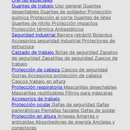
Ofertas especiales
Guantes de trabajo
Uso general
Guantes
desechables
Guantes de soldador
Protección
química
Protección al corte
Guantes de látex
Guantes de nitrilo
Protección impactos
Protección térmica
Antiestáticos
Seguridad industrial
Barrera retráctil
Bolardos
Accesorios seguridad industrial
Protectores de
estructura
Calzado de trabajo
Botas de seguridad
Zapatos
de seguridad
Zapatillas de seguridad
Zuecos de
trabajo
Protección de cabeza
Cascos de seguridad
Gorras
Accesorios protección de cabeza
Cascos trabajo en altura
Protección respiratoria
Mascarillas desechables
Mascarillas reutilizables
Filtros para máscaras
Accesorios de trabajo
Protección ocular
Gafas de seguridad
Gafas
panorámicas
Pantallas faciales
Gafas de soldar
Protección en altura
Arneses
Amarres y
anticaídas
Absorbedores de energía
Anclajes y
conectores