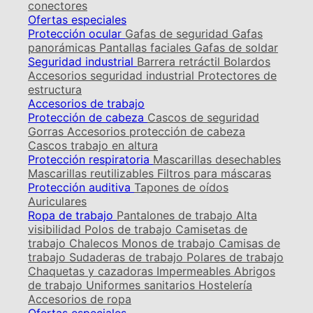
conectores
Ofertas especiales
Protección ocular
Gafas de seguridad
Gafas
panorámicas
Pantallas faciales
Gafas de soldar
Seguridad industrial
Barrera retráctil
Bolardos
Accesorios seguridad industrial
Protectores de
estructura
Accesorios de trabajo
Protección de cabeza
Cascos de seguridad
Gorras
Accesorios protección de cabeza
Cascos trabajo en altura
Protección respiratoria
Mascarillas desechables
Mascarillas reutilizables
Filtros para máscaras
Protección auditiva
Tapones de oídos
Auriculares
Ropa de trabajo
Pantalones de trabajo
Alta
visibilidad
Polos de trabajo
Camisetas de
trabajo
Chalecos
Monos de trabajo
Camisas de
trabajo
Sudaderas de trabajo
Polares de trabajo
Chaquetas y cazadoras
Impermeables
Abrigos
de trabajo
Uniformes sanitarios
Hostelería
Accesorios de ropa