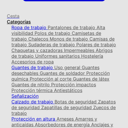
Cesta
Categorías
Ropa de trabajo
Pantalones de trabajo
Alta
visibilidad
Polos de trabajo
Camisetas de
trabajo
Chalecos
Monos de trabajo
Camisas de
trabajo
Sudaderas de trabajo
Polares de trabajo
Chaquetas y cazadoras
Impermeables
Abrigos
de trabajo
Uniformes sanitarios
Hostelería
Accesorios de ropa
Guantes de trabajo
Uso general
Guantes
desechables
Guantes de soldador
Protección
química
Protección al corte
Guantes de látex
Guantes de nitrilo
Protección impactos
Protección térmica
Antiestáticos
Señalización
Calzado de trabajo
Botas de seguridad
Zapatos
de seguridad
Zapatillas de seguridad
Zuecos de
trabajo
Protección en altura
Arneses
Amarres y
anticaídas
Absorbedores de energía
Anclajes y