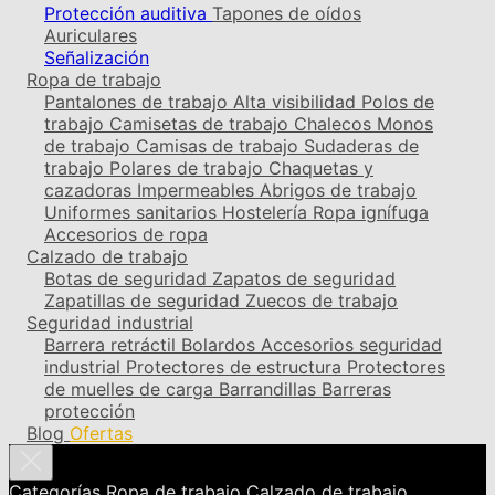
Protección auditiva
Tapones de oídos
Auriculares
Señalización
Ropa de trabajo
Pantalones de trabajo
Alta visibilidad
Polos de
trabajo
Camisetas de trabajo
Chalecos
Monos
de trabajo
Camisas de trabajo
Sudaderas de
trabajo
Polares de trabajo
Chaquetas y
cazadoras
Impermeables
Abrigos de trabajo
Uniformes sanitarios
Hostelería
Ropa ignífuga
Accesorios de ropa
Calzado de trabajo
Botas de seguridad
Zapatos de seguridad
Zapatillas de seguridad
Zuecos de trabajo
Seguridad industrial
Barrera retráctil
Bolardos
Accesorios seguridad
industrial
Protectores de estructura
Protectores
de muelles de carga
Barrandillas
Barreras
protección
Blog
Ofertas
Categorías
Ropa de trabajo
Calzado de trabajo