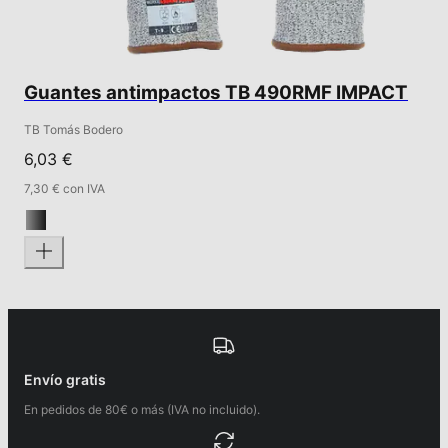
Guantes antimpactos TB 490RMF IMPACT
TB Tomás Bodero
6,03 €
7,30 € con IVA
Envío gratis
En pedidos de 80€ o más (IVA no incluido).