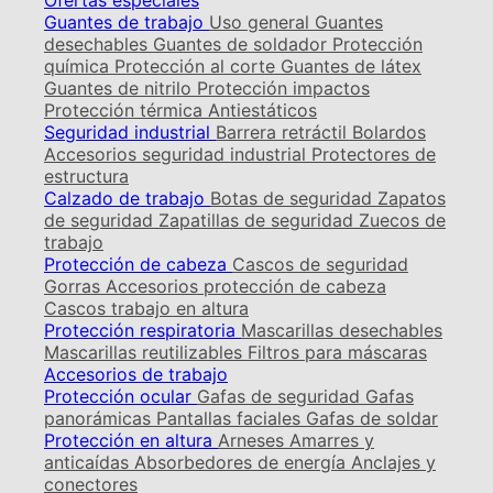
Ofertas especiales
Guantes de trabajo
Uso general
Guantes
desechables
Guantes de soldador
Protección
química
Protección al corte
Guantes de látex
Guantes de nitrilo
Protección impactos
Protección térmica
Antiestáticos
Seguridad industrial
Barrera retráctil
Bolardos
Accesorios seguridad industrial
Protectores de
estructura
Calzado de trabajo
Botas de seguridad
Zapatos
de seguridad
Zapatillas de seguridad
Zuecos de
trabajo
Protección de cabeza
Cascos de seguridad
Gorras
Accesorios protección de cabeza
Cascos trabajo en altura
Protección respiratoria
Mascarillas desechables
Mascarillas reutilizables
Filtros para máscaras
Accesorios de trabajo
Protección ocular
Gafas de seguridad
Gafas
panorámicas
Pantallas faciales
Gafas de soldar
Protección en altura
Arneses
Amarres y
anticaídas
Absorbedores de energía
Anclajes y
conectores