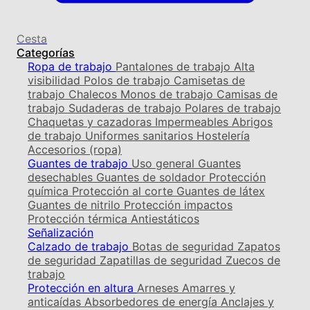
Cesta
Categorías
Ropa de trabajo
Pantalones de trabajo
Alta
visibilidad
Polos de trabajo
Camisetas de
trabajo
Chalecos
Monos de trabajo
Camisas de
trabajo
Sudaderas de trabajo
Polares de trabajo
Chaquetas y cazadoras
Impermeables
Abrigos
de trabajo
Uniformes sanitarios
Hostelería
Accesorios (ropa)
Guantes de trabajo
Uso general
Guantes
desechables
Guantes de soldador
Protección
química
Protección al corte
Guantes de látex
Guantes de nitrilo
Protección impactos
Protección térmica
Antiestáticos
Señalización
Calzado de trabajo
Botas de seguridad
Zapatos
de seguridad
Zapatillas de seguridad
Zuecos de
trabajo
Protección en altura
Arneses
Amarres y
anticaídas
Absorbedores de energía
Anclajes y