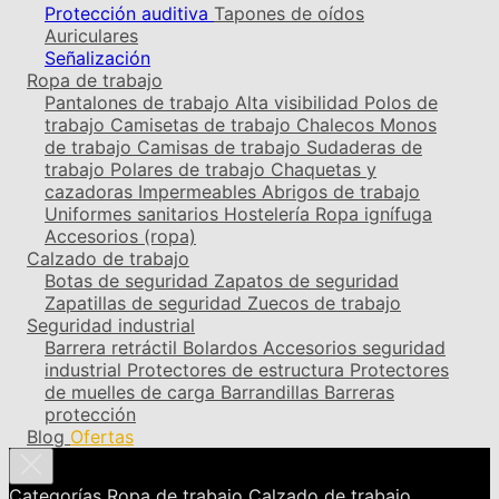
Protección auditiva
Tapones de oídos
Auriculares
Señalización
Ropa de trabajo
Pantalones de trabajo
Alta visibilidad
Polos de
trabajo
Camisetas de trabajo
Chalecos
Monos
de trabajo
Camisas de trabajo
Sudaderas de
trabajo
Polares de trabajo
Chaquetas y
cazadoras
Impermeables
Abrigos de trabajo
Uniformes sanitarios
Hostelería
Ropa ignífuga
Accesorios (ropa)
Calzado de trabajo
Botas de seguridad
Zapatos de seguridad
Zapatillas de seguridad
Zuecos de trabajo
Seguridad industrial
Barrera retráctil
Bolardos
Accesorios seguridad
industrial
Protectores de estructura
Protectores
de muelles de carga
Barrandillas
Barreras
protección
Blog
Ofertas
Categorías
Ropa de trabajo
Calzado de trabajo