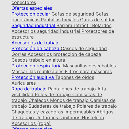
conectores
Ofertas especiales
Protección ocular
Gafas de seguridad
Gafas
panorámicas
Pantallas faciales
Gafas de soldar
Seguridad industrial
Barrera retráctil
Bolardos
Accesorios seguridad industrial
Protectores de
estructura
Accesorios de trabajo
Protección de cabeza
Cascos de seguridad
Gorras
Accesorios protección de cabeza
Cascos trabajo en altura
Protección respiratoria
Mascarillas desechables
Mascarillas reutilizables
Filtros para máscaras
Protección auditiva
Tapones de oídos
Auriculares
Ropa de trabajo
Pantalones de trabajo
Alta
visibilidad
Polos de trabajo
Camisetas de
trabajo
Chalecos
Monos de trabajo
Camisas de
trabajo
Sudaderas de trabajo
Polares de trabajo
Chaquetas y cazadoras
Impermeables
Abrigos
de trabajo
Uniformes sanitarios
Hostelería
Accesorios (ropa)