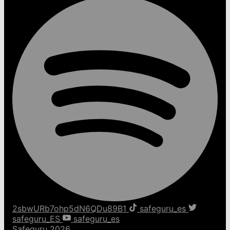
2sbwURb7ohp5dN6QDu89B1
safeguru_es
safeguru_ES
safeguru_es
Safeguru 2026