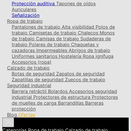
Protección auditiva
Tapones de oídos
Auriculares
Señalización
Ropa de trabajo
Pantalones de trabajo
Alta visibilidad
Polos de
trabajo
Camisetas de trabajo
Chalecos
Monos
de trabajo
Camisas de trabajo
Sudaderas de
trabajo
Polares de trabajo
Chaquetas y
cazadoras
Impermeables
Abrigos de trabajo
Uniformes sanitarios
Hostelería
Ropa ignífuga
Accesorios (ropa)
Calzado de trabajo
Botas de seguridad
Zapatos de seguridad
Zapatillas de seguridad
Zuecos de trabajo
Seguridad industrial
Barrera retráctil
Bolardos
Accesorios seguridad
industrial
Protectores de estructura
Protectores
de muelles de carga
Barrandillas
Barreras
protección
Blog
Ofertas
Categorías
Ropa de trabajo
Calzado de trabajo