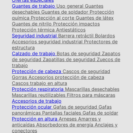
Ofertas especiales
Guantes de trabajo
Uso general
Guantes
desechables
Guantes de soldador
Protección
química
Protección al corte
Guantes de látex
Guantes de nitrilo
Protección impactos
Protección térmica
Antiestáticos
Seguridad industrial
Barrera retráctil
Bolardos
Accesorios seguridad industrial
Protectores de
estructura
Calzado de trabajo
Botas de seguridad
Zapatos
de seguridad
Zapatillas de seguridad
Zuecos de
trabajo
Protección de cabeza
Cascos de seguridad
Gorras
Accesorios protección de cabeza
Cascos trabajo en altura
Protección respiratoria
Mascarillas desechables
Mascarillas reutilizables
Filtros para máscaras
Accesorios de trabajo
Protección ocular
Gafas de seguridad
Gafas
panorámicas
Pantallas faciales
Gafas de soldar
Protección en altura
Arneses
Amarres y
anticaídas
Absorbedores de energía
Anclajes y
conectores