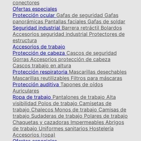
conectores
Ofertas especiales
Protección ocular
Gafas de seguridad
Gafas
panorámicas
Pantallas faciales
Gafas de soldar
Seguridad industrial
Barrera retráctil
Bolardos
Accesorios seguridad industrial
Protectores de
estructura
Accesorios de trabajo
Protección de cabeza
Cascos de seguridad
Gorras
Accesorios protección de cabeza
Cascos trabajo en altura
Protección respiratoria
Mascarillas desechables
Mascarillas reutilizables
Filtros para máscaras
Protección auditiva
Tapones de oídos
Auriculares
Ropa de trabajo
Pantalones de trabajo
Alta
visibilidad
Polos de trabajo
Camisetas de
trabajo
Chalecos
Monos de trabajo
Camisas de
trabajo
Sudaderas de trabajo
Polares de trabajo
Chaquetas y cazadoras
Impermeables
Abrigos
de trabajo
Uniformes sanitarios
Hostelería
Accesorios (ropa)