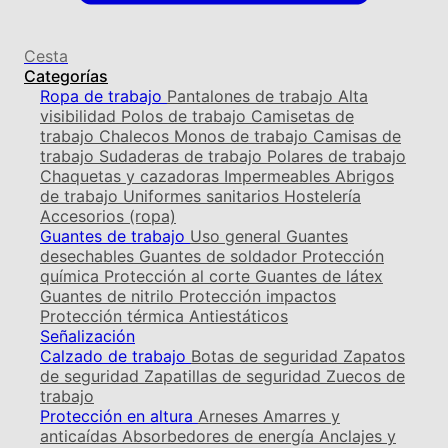
Cesta
Categorías
Ropa de trabajo
Pantalones de trabajo
Alta
visibilidad
Polos de trabajo
Camisetas de
trabajo
Chalecos
Monos de trabajo
Camisas de
trabajo
Sudaderas de trabajo
Polares de trabajo
Chaquetas y cazadoras
Impermeables
Abrigos
de trabajo
Uniformes sanitarios
Hostelería
Accesorios (ropa)
Guantes de trabajo
Uso general
Guantes
desechables
Guantes de soldador
Protección
química
Protección al corte
Guantes de látex
Guantes de nitrilo
Protección impactos
Protección térmica
Antiestáticos
Señalización
Calzado de trabajo
Botas de seguridad
Zapatos
de seguridad
Zapatillas de seguridad
Zuecos de
trabajo
Protección en altura
Arneses
Amarres y
anticaídas
Absorbedores de energía
Anclajes y