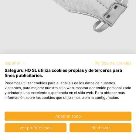
Mascarillas FFP3 SpringFit 431 - 10 uds
español
Política de cookies
JSP Safety
Safeguru HQ SL utiliza cookies propias y de terceros para
fines publicitarios.
21,03 €
Podemos utilizar cookies para el análisis de los datos de nuestros
25,45 € con IVA
visitantes, para mejorar nuestro sitio web, mostrar contenido personalizado
y brindarle una excelente experiencia en el sitio web. Para obtener más
información sobre las cookies que utilizamos, abra la configuración.
Aceptar todo
Ver preferencias
Rechazar