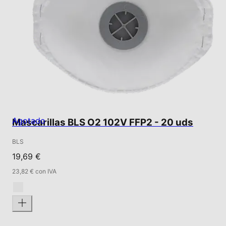
Agotado
Mascarillas BLS O2 102V FFP2 - 20 uds
BLS
19,69 €
23,82 € con IVA