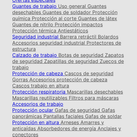
Ofertas especiales
Guantes de trabajo
Uso general
Guantes
desechables
Guantes de soldador
Protección
química
Protección al corte
Guantes de látex
Guantes de nitrilo
Protección impactos
Protección térmica
Antiestáticos
Seguridad industrial
Barrera retráctil
Bolardos
Accesorios seguridad industrial
Protectores de
estructura
Calzado de trabajo
Botas de seguridad
Zapatos
de seguridad
Zapatillas de seguridad
Zuecos de
trabajo
Protección de cabeza
Cascos de seguridad
Gorras
Accesorios protección de cabeza
Cascos trabajo en altura
Protección respiratoria
Mascarillas desechables
Mascarillas reutilizables
Filtros para máscaras
Accesorios de trabajo
Protección ocular
Gafas de seguridad
Gafas
panorámicas
Pantallas faciales
Gafas de soldar
Protección en altura
Arneses
Amarres y
anticaídas
Absorbedores de energía
Anclajes y
conectores