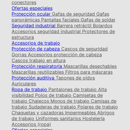
conectores
Ofertas especiales
Protección ocular
Gafas de seguridad
Gafas
panorámicas
Pantallas faciales
Gafas de soldar
Seguridad industrial
Barrera retráctil
Bolardos
Accesorios seguridad industrial
Protectores de
estructura
Accesorios de trabajo
Protección de cabeza
Cascos de seguridad
Gorras
Accesorios protección de cabeza
Cascos trabajo en altura
Protección respiratoria
Mascarillas desechables
Mascarillas reutilizables
Filtros para máscaras
Protección auditiva
Tapones de oídos
Auriculares
Ropa de trabajo
Pantalones de trabajo
Alta
visibilidad
Polos de trabajo
Camisetas de
trabajo
Chalecos
Monos de trabajo
Camisas de
trabajo
Sudaderas de trabajo
Polares de trabajo
Chaquetas y cazadoras
Impermeables
Abrigos
de trabajo
Uniformes sanitarios
Hostelería
Accesorios (ropa)