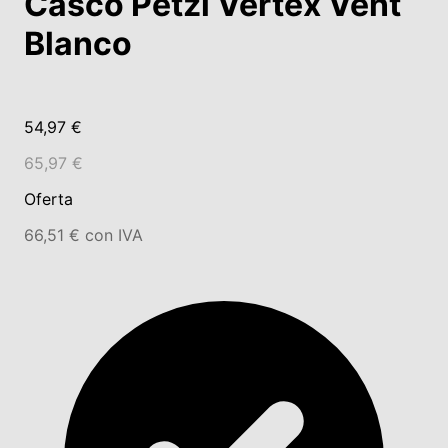
Casco Petzl Vertex Vent
Blanco
54,97 €
65,97 €
Oferta
66,51 € con IVA