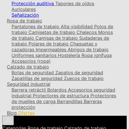
Protección auditiva
Tapones de oídos
Auriculares
Señalización
Ropa de trabajo
Pantalones de trabajo
Alta visibilidad
Polos de
trabajo
Camisetas de trabajo
Chalecos
Monos
de trabajo
Camisas de trabajo
Sudaderas de
trabajo
Polares de trabajo
Chaquetas y
cazadoras
Impermeables
Abrigos de trabajo
Uniformes sanitarios
Hostelería
Ropa ignífuga
Accesorios (ropa)
Calzado de trabajo
Botas de seguridad
Zapatos de seguridad
Zapatillas de seguridad
Zuecos de trabajo
Seguridad industrial
Barrera retráctil
Bolardos
Accesorios seguridad
industrial
Protectores de estructura
Protectores
de muelles de carga
Barrandillas
Barreras
protección
Blog
Ofertas
Categorías
Ropa de trabajo
Calzado de trabajo