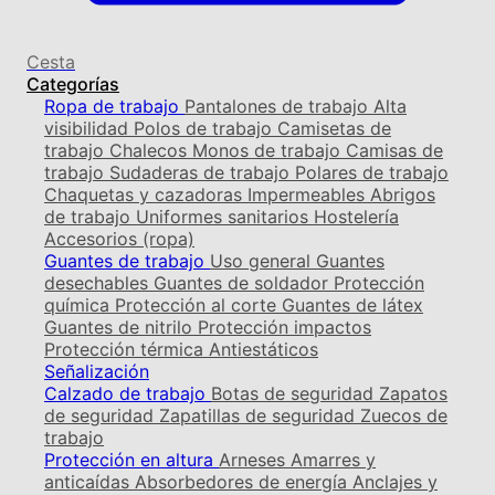
Cesta
Categorías
Ropa de trabajo
Pantalones de trabajo
Alta
visibilidad
Polos de trabajo
Camisetas de
trabajo
Chalecos
Monos de trabajo
Camisas de
trabajo
Sudaderas de trabajo
Polares de trabajo
Chaquetas y cazadoras
Impermeables
Abrigos
de trabajo
Uniformes sanitarios
Hostelería
Accesorios (ropa)
Guantes de trabajo
Uso general
Guantes
desechables
Guantes de soldador
Protección
química
Protección al corte
Guantes de látex
Guantes de nitrilo
Protección impactos
Protección térmica
Antiestáticos
Señalización
Calzado de trabajo
Botas de seguridad
Zapatos
de seguridad
Zapatillas de seguridad
Zuecos de
trabajo
Protección en altura
Arneses
Amarres y
anticaídas
Absorbedores de energía
Anclajes y