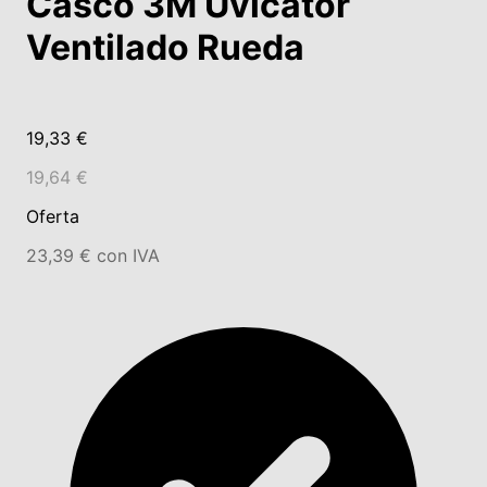
Casco 3M Uvicator
Ventilado Rueda
19,33 €
19,64 €
Oferta
23,39 € con IVA