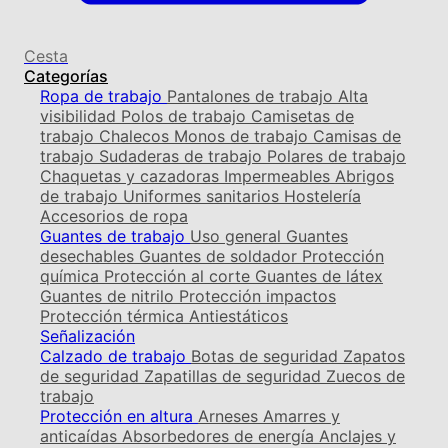
Cesta
Categorías
Ropa de trabajo
Pantalones de trabajo
Alta
visibilidad
Polos de trabajo
Camisetas de
trabajo
Chalecos
Monos de trabajo
Camisas de
trabajo
Sudaderas de trabajo
Polares de trabajo
Chaquetas y cazadoras
Impermeables
Abrigos
de trabajo
Uniformes sanitarios
Hostelería
Accesorios de ropa
Guantes de trabajo
Uso general
Guantes
desechables
Guantes de soldador
Protección
química
Protección al corte
Guantes de látex
Guantes de nitrilo
Protección impactos
Protección térmica
Antiestáticos
Señalización
Calzado de trabajo
Botas de seguridad
Zapatos
de seguridad
Zapatillas de seguridad
Zuecos de
trabajo
Protección en altura
Arneses
Amarres y
anticaídas
Absorbedores de energía
Anclajes y