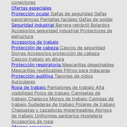
conectores
Ofertas especiales
Protección ocular
Gafas de seguridad
Gafas
panorámicas
Pantallas faciales
Gafas de soldar
Seguridad industrial
Barrera retráctil
Bolardos
Accesorios seguridad industrial
Protectores de
estructura
Accesorios de trabajo
Protección de cabeza
Cascos de seguridad
Gorras
Accesorios protección de cabeza
Cascos trabajo en altura
Protección respiratoria
Mascarillas desechables
Mascarillas reutilizables
Filtros para máscaras
Protección auditiva
Tapones de oídos
Auriculares
Ropa de trabajo
Pantalones de trabajo
Alta
visibilidad
Polos de trabajo
Camisetas de
trabajo
Chalecos
Monos de trabajo
Camisas de
trabajo
Sudaderas de trabajo
Polares de trabajo
Chaquetas y cazadoras
Impermeables
Abrigos
de trabajo
Uniformes sanitarios
Hostelería
Accesorios de ropa