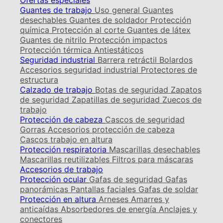
Ofertas especiales
Guantes de trabajo
Uso general
Guantes
desechables
Guantes de soldador
Protección
química
Protección al corte
Guantes de látex
Guantes de nitrilo
Protección impactos
Protección térmica
Antiestáticos
Seguridad industrial
Barrera retráctil
Bolardos
Accesorios seguridad industrial
Protectores de
estructura
Calzado de trabajo
Botas de seguridad
Zapatos
de seguridad
Zapatillas de seguridad
Zuecos de
trabajo
Protección de cabeza
Cascos de seguridad
Gorras
Accesorios protección de cabeza
Cascos trabajo en altura
Protección respiratoria
Mascarillas desechables
Mascarillas reutilizables
Filtros para máscaras
Accesorios de trabajo
Protección ocular
Gafas de seguridad
Gafas
panorámicas
Pantallas faciales
Gafas de soldar
Protección en altura
Arneses
Amarres y
anticaídas
Absorbedores de energía
Anclajes y
conectores