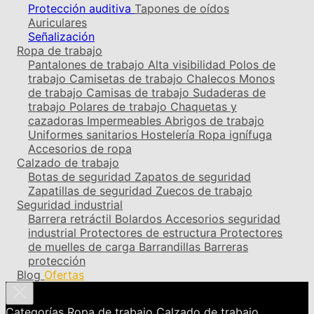
Protección auditiva
Tapones de oídos
Auriculares
Señalización
Ropa de trabajo
Pantalones de trabajo
Alta visibilidad
Polos de
trabajo
Camisetas de trabajo
Chalecos
Monos
de trabajo
Camisas de trabajo
Sudaderas de
trabajo
Polares de trabajo
Chaquetas y
cazadoras
Impermeables
Abrigos de trabajo
Uniformes sanitarios
Hostelería
Ropa ignífuga
Accesorios de ropa
Calzado de trabajo
Botas de seguridad
Zapatos de seguridad
Zapatillas de seguridad
Zuecos de trabajo
Seguridad industrial
Barrera retráctil
Bolardos
Accesorios seguridad
industrial
Protectores de estructura
Protectores
de muelles de carga
Barrandillas
Barreras
protección
Blog
Ofertas
Categorías
Ropa de trabajo
Calzado de trabajo