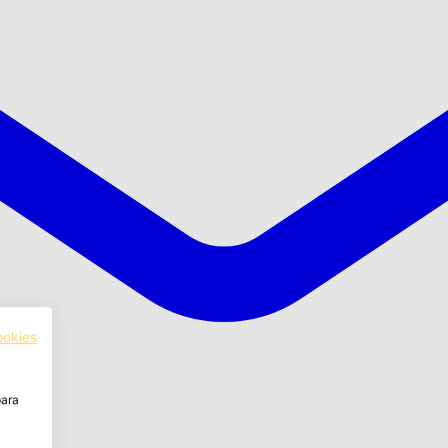
ookies
para