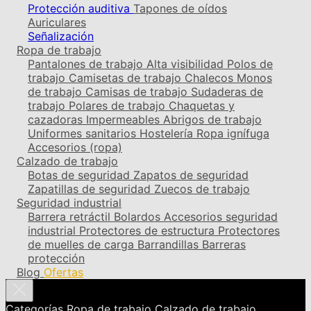
Protección auditiva
Tapones de oídos
Auriculares
Señalización
Ropa de trabajo
Pantalones de trabajo
Alta visibilidad
Polos de
trabajo
Camisetas de trabajo
Chalecos
Monos
de trabajo
Camisas de trabajo
Sudaderas de
trabajo
Polares de trabajo
Chaquetas y
cazadoras
Impermeables
Abrigos de trabajo
Uniformes sanitarios
Hostelería
Ropa ignífuga
Accesorios (ropa)
Calzado de trabajo
Botas de seguridad
Zapatos de seguridad
Zapatillas de seguridad
Zuecos de trabajo
Seguridad industrial
Barrera retráctil
Bolardos
Accesorios seguridad
industrial
Protectores de estructura
Protectores
de muelles de carga
Barrandillas
Barreras
protección
Blog
Ofertas
Categorías
Ropa de trabajo
Calzado de trabajo