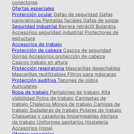
conectores
Ofertas especiales
Protección ocular
Gafas de seguridad
Gafas
panorámicas
Pantallas faciales
Gafas de soldar
Seguridad industrial
Barrera retráctil
Bolardos
Accesorios seguridad industrial
Protectores de
estructura
Accesorios de trabajo
Protección de cabeza
Cascos de seguridad
Gorras
Accesorios protección de cabeza
Cascos trabajo en altura
Protección respiratoria
Mascarillas desechables
Mascarillas reutilizables
Filtros para máscaras
Protección auditiva
Tapones de oídos
Auriculares
Ropa de trabajo
Pantalones de trabajo
Alta
visibilidad
Polos de trabajo
Camisetas de
trabajo
Chalecos
Monos de trabajo
Camisas de
trabajo
Sudaderas de trabajo
Polares de trabajo
Chaquetas y cazadoras
Impermeables
Abrigos
de trabajo
Uniformes sanitarios
Hostelería
Accesorios (ropa)