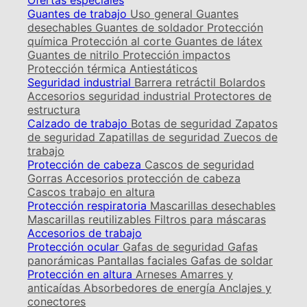
Ofertas especiales
Guantes de trabajo
Uso general
Guantes
desechables
Guantes de soldador
Protección
química
Protección al corte
Guantes de látex
Guantes de nitrilo
Protección impactos
Protección térmica
Antiestáticos
Seguridad industrial
Barrera retráctil
Bolardos
Accesorios seguridad industrial
Protectores de
estructura
Calzado de trabajo
Botas de seguridad
Zapatos
de seguridad
Zapatillas de seguridad
Zuecos de
trabajo
Protección de cabeza
Cascos de seguridad
Gorras
Accesorios protección de cabeza
Cascos trabajo en altura
Protección respiratoria
Mascarillas desechables
Mascarillas reutilizables
Filtros para máscaras
Accesorios de trabajo
Protección ocular
Gafas de seguridad
Gafas
panorámicas
Pantallas faciales
Gafas de soldar
Protección en altura
Arneses
Amarres y
anticaídas
Absorbedores de energía
Anclajes y
conectores