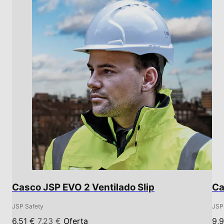
Casco JSP EVO 2 Ventilado Slip
Ca
JSP Safety
JSP
6,51 €
7,23 €
Oferta
9,