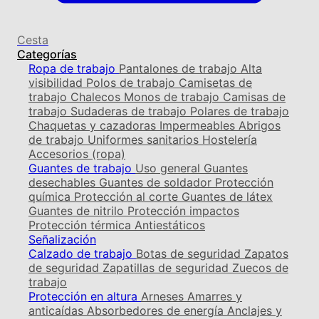
Cesta
Categorías
Ropa de trabajo
Pantalones de trabajo
Alta
visibilidad
Polos de trabajo
Camisetas de
trabajo
Chalecos
Monos de trabajo
Camisas de
trabajo
Sudaderas de trabajo
Polares de trabajo
Chaquetas y cazadoras
Impermeables
Abrigos
de trabajo
Uniformes sanitarios
Hostelería
Accesorios (ropa)
Guantes de trabajo
Uso general
Guantes
desechables
Guantes de soldador
Protección
química
Protección al corte
Guantes de látex
Guantes de nitrilo
Protección impactos
Protección térmica
Antiestáticos
Señalización
Calzado de trabajo
Botas de seguridad
Zapatos
de seguridad
Zapatillas de seguridad
Zuecos de
trabajo
Protección en altura
Arneses
Amarres y
anticaídas
Absorbedores de energía
Anclajes y