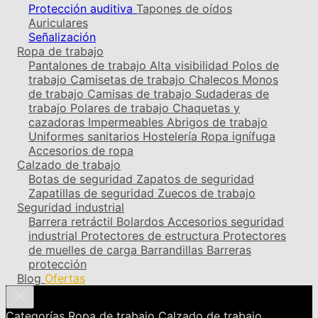
Protección auditiva
Tapones de oídos
Auriculares
Señalización
Ropa de trabajo
Pantalones de trabajo
Alta visibilidad
Polos de
trabajo
Camisetas de trabajo
Chalecos
Monos
de trabajo
Camisas de trabajo
Sudaderas de
trabajo
Polares de trabajo
Chaquetas y
cazadoras
Impermeables
Abrigos de trabajo
Uniformes sanitarios
Hostelería
Ropa ignífuga
Accesorios de ropa
Calzado de trabajo
Botas de seguridad
Zapatos de seguridad
Zapatillas de seguridad
Zuecos de trabajo
Seguridad industrial
Barrera retráctil
Bolardos
Accesorios seguridad
industrial
Protectores de estructura
Protectores
de muelles de carga
Barrandillas
Barreras
protección
Blog
Ofertas
Categorías
Ropa de trabajo
Calzado de trabajo