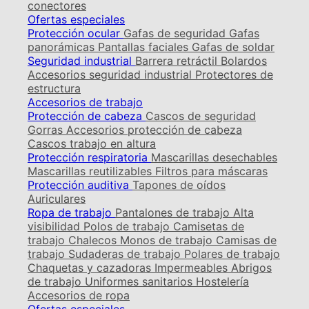
conectores
Ofertas especiales
Protección ocular
Gafas de seguridad
Gafas
panorámicas
Pantallas faciales
Gafas de soldar
Seguridad industrial
Barrera retráctil
Bolardos
Accesorios seguridad industrial
Protectores de
estructura
Accesorios de trabajo
Protección de cabeza
Cascos de seguridad
Gorras
Accesorios protección de cabeza
Cascos trabajo en altura
Protección respiratoria
Mascarillas desechables
Mascarillas reutilizables
Filtros para máscaras
Protección auditiva
Tapones de oídos
Auriculares
Ropa de trabajo
Pantalones de trabajo
Alta
visibilidad
Polos de trabajo
Camisetas de
trabajo
Chalecos
Monos de trabajo
Camisas de
trabajo
Sudaderas de trabajo
Polares de trabajo
Chaquetas y cazadoras
Impermeables
Abrigos
de trabajo
Uniformes sanitarios
Hostelería
Accesorios de ropa