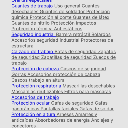
Ofertas especiales
Guantes de trabajo
Uso general
Guantes
desechables
Guantes de soldador
Protección
química
Protección al corte
Guantes de látex
Guantes de nitrilo
Protección impactos
Protección térmica
Antiestáticos
Seguridad industrial
Barrera retráctil
Bolardos
Accesorios seguridad industrial
Protectores de
estructura
Calzado de trabajo
Botas de seguridad
Zapatos
de seguridad
Zapatillas de seguridad
Zuecos de
trabajo
Protección de cabeza
Cascos de seguridad
Gorras
Accesorios protección de cabeza
Cascos trabajo en altura
Protección respiratoria
Mascarillas desechables
Mascarillas reutilizables
Filtros para máscaras
Accesorios de trabajo
Protección ocular
Gafas de seguridad
Gafas
panorámicas
Pantallas faciales
Gafas de soldar
Protección en altura
Arneses
Amarres y
anticaídas
Absorbedores de energía
Anclajes y
conectores