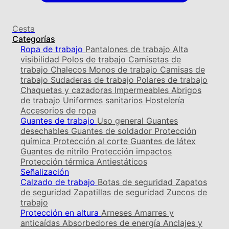
Cesta
Categorías
Ropa de trabajo
Pantalones de trabajo
Alta
visibilidad
Polos de trabajo
Camisetas de
trabajo
Chalecos
Monos de trabajo
Camisas de
trabajo
Sudaderas de trabajo
Polares de trabajo
Chaquetas y cazadoras
Impermeables
Abrigos
de trabajo
Uniformes sanitarios
Hostelería
Accesorios de ropa
Guantes de trabajo
Uso general
Guantes
desechables
Guantes de soldador
Protección
química
Protección al corte
Guantes de látex
Guantes de nitrilo
Protección impactos
Protección térmica
Antiestáticos
Señalización
Calzado de trabajo
Botas de seguridad
Zapatos
de seguridad
Zapatillas de seguridad
Zuecos de
trabajo
Protección en altura
Arneses
Amarres y
anticaídas
Absorbedores de energía
Anclajes y