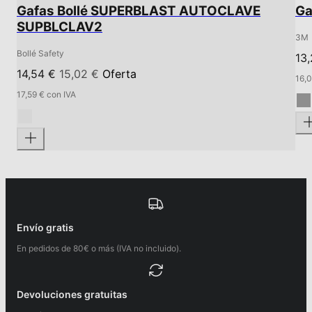
Gafas Bollé SUPERBLAST AUTOCLAVE
Ga
SUPBLCLAV2
3M
Bollé Safety
13
14,54 €
15,02 €
Oferta
16,0
17,59 € con IVA
Envío gratis
En pedidos de 80€ o más (IVA no incluido).
Devoluciones gratuitas