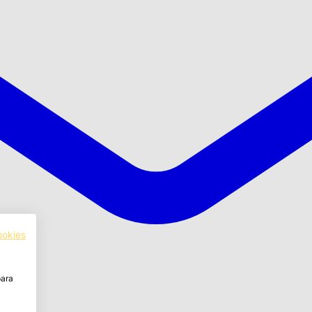
ookies
para