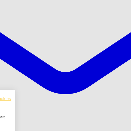
ookies
para