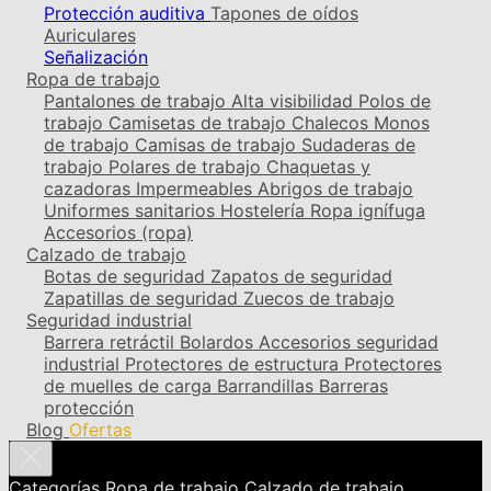
Protección auditiva
Tapones de oídos
Auriculares
Señalización
Ropa de trabajo
Pantalones de trabajo
Alta visibilidad
Polos de
trabajo
Camisetas de trabajo
Chalecos
Monos
de trabajo
Camisas de trabajo
Sudaderas de
trabajo
Polares de trabajo
Chaquetas y
cazadoras
Impermeables
Abrigos de trabajo
Uniformes sanitarios
Hostelería
Ropa ignífuga
Accesorios (ropa)
Calzado de trabajo
Botas de seguridad
Zapatos de seguridad
Zapatillas de seguridad
Zuecos de trabajo
Seguridad industrial
Barrera retráctil
Bolardos
Accesorios seguridad
industrial
Protectores de estructura
Protectores
de muelles de carga
Barrandillas
Barreras
protección
Blog
Ofertas
Categorías
Ropa de trabajo
Calzado de trabajo