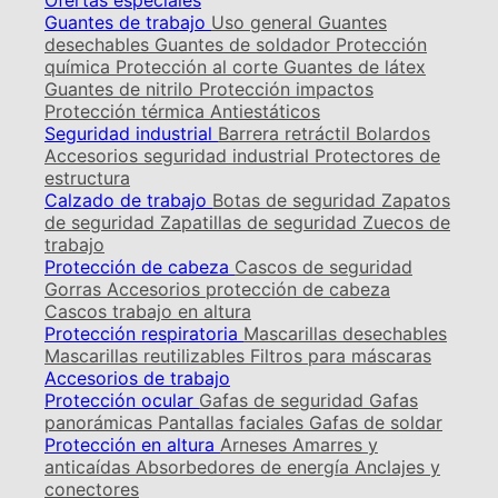
Ofertas especiales
Guantes de trabajo
Uso general
Guantes
desechables
Guantes de soldador
Protección
química
Protección al corte
Guantes de látex
Guantes de nitrilo
Protección impactos
Protección térmica
Antiestáticos
Seguridad industrial
Barrera retráctil
Bolardos
Accesorios seguridad industrial
Protectores de
estructura
Calzado de trabajo
Botas de seguridad
Zapatos
de seguridad
Zapatillas de seguridad
Zuecos de
trabajo
Protección de cabeza
Cascos de seguridad
Gorras
Accesorios protección de cabeza
Cascos trabajo en altura
Protección respiratoria
Mascarillas desechables
Mascarillas reutilizables
Filtros para máscaras
Accesorios de trabajo
Protección ocular
Gafas de seguridad
Gafas
panorámicas
Pantallas faciales
Gafas de soldar
Protección en altura
Arneses
Amarres y
anticaídas
Absorbedores de energía
Anclajes y
conectores