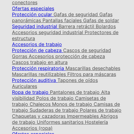
conectores
Ofertas especiales
Protección ocular
Gafas de seguridad
Gafas
panorámicas
Pantallas faciales
Gafas de soldar
Seguridad industrial
Barrera retráctil
Bolardos
Accesorios seguridad industrial
Protectores de
estructura
Accesorios de trabajo
Protección de cabeza
Cascos de seguridad
Gorras
Accesorios protección de cabeza
Cascos trabajo en altura
Protección respiratoria
Mascarillas desechables
Mascarillas reutilizables
Filtros para máscaras
Protección auditiva
Tapones de oídos
Auriculares
Ropa de trabajo
Pantalones de trabajo
Alta
visibilidad
Polos de trabajo
Camisetas de
trabajo
Chalecos
Monos de trabajo
Camisas de
trabajo
Sudaderas de trabajo
Polares de trabajo
Chaquetas y cazadoras
Impermeables
Abrigos
de trabajo
Uniformes sanitarios
Hostelería
Accesorios (ropa)