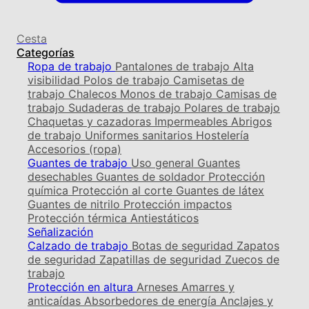
Cesta
Categorías
Ropa de trabajo
Pantalones de trabajo
Alta
visibilidad
Polos de trabajo
Camisetas de
trabajo
Chalecos
Monos de trabajo
Camisas de
trabajo
Sudaderas de trabajo
Polares de trabajo
Chaquetas y cazadoras
Impermeables
Abrigos
de trabajo
Uniformes sanitarios
Hostelería
Accesorios (ropa)
Guantes de trabajo
Uso general
Guantes
desechables
Guantes de soldador
Protección
química
Protección al corte
Guantes de látex
Guantes de nitrilo
Protección impactos
Protección térmica
Antiestáticos
Señalización
Calzado de trabajo
Botas de seguridad
Zapatos
de seguridad
Zapatillas de seguridad
Zuecos de
trabajo
Protección en altura
Arneses
Amarres y
anticaídas
Absorbedores de energía
Anclajes y