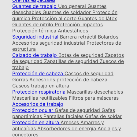
Ofertas especiales
Guantes de trabajo
Uso general
Guantes
desechables
Guantes de soldador
Protección
química
Protección al corte
Guantes de látex
Guantes de nitrilo
Protección impactos
Protección térmica
Antiestáticos
Seguridad industrial
Barrera retráctil
Bolardos
Accesorios seguridad industrial
Protectores de
estructura
Calzado de trabajo
Botas de seguridad
Zapatos
de seguridad
Zapatillas de seguridad
Zuecos de
trabajo
Protección de cabeza
Cascos de seguridad
Gorras
Accesorios protección de cabeza
Cascos trabajo en altura
Protección respiratoria
Mascarillas desechables
Mascarillas reutilizables
Filtros para máscaras
Accesorios de trabajo
Protección ocular
Gafas de seguridad
Gafas
panorámicas
Pantallas faciales
Gafas de soldar
Protección en altura
Arneses
Amarres y
anticaídas
Absorbedores de energía
Anclajes y
conectores