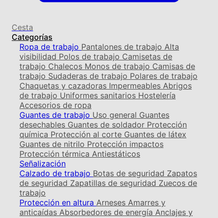
Cesta
Categorías
Ropa de trabajo
Pantalones de trabajo
Alta
visibilidad
Polos de trabajo
Camisetas de
trabajo
Chalecos
Monos de trabajo
Camisas de
trabajo
Sudaderas de trabajo
Polares de trabajo
Chaquetas y cazadoras
Impermeables
Abrigos
de trabajo
Uniformes sanitarios
Hostelería
Accesorios de ropa
Guantes de trabajo
Uso general
Guantes
desechables
Guantes de soldador
Protección
química
Protección al corte
Guantes de látex
Guantes de nitrilo
Protección impactos
Protección térmica
Antiestáticos
Señalización
Calzado de trabajo
Botas de seguridad
Zapatos
de seguridad
Zapatillas de seguridad
Zuecos de
trabajo
Protección en altura
Arneses
Amarres y
anticaídas
Absorbedores de energía
Anclajes y