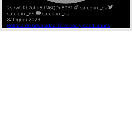
2sbwURb7ohp5dN6QDu89B1
safeguru_es
safeguru_ES
safeguru_es
Safeguru 2026
Política de privacidad
Términos y condiciones