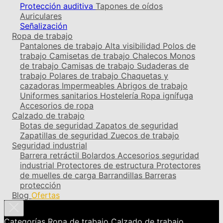
Protección auditiva
Tapones de oídos
Auriculares
Señalización
Ropa de trabajo
Pantalones de trabajo
Alta visibilidad
Polos de
trabajo
Camisetas de trabajo
Chalecos
Monos
de trabajo
Camisas de trabajo
Sudaderas de
trabajo
Polares de trabajo
Chaquetas y
cazadoras
Impermeables
Abrigos de trabajo
Uniformes sanitarios
Hostelería
Ropa ignífuga
Accesorios de ropa
Calzado de trabajo
Botas de seguridad
Zapatos de seguridad
Zapatillas de seguridad
Zuecos de trabajo
Seguridad industrial
Barrera retráctil
Bolardos
Accesorios seguridad
industrial
Protectores de estructura
Protectores
de muelles de carga
Barrandillas
Barreras
protección
Blog
Ofertas
Categorías
Ropa de trabajo
Calzado de trabajo