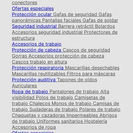
conectores
Ofertas especiales
Protección ocular
Gafas de seguridad
Gafas
panorámicas
Pantallas faciales
Gafas de soldar
Seguridad industrial
Barrera retráctil
Bolardos
Accesorios seguridad industrial
Protectores de
estructura
Accesorios de trabajo
Protección de cabeza
Cascos de seguridad
Gorras
Accesorios protección de cabeza
Cascos trabajo en altura
Protección respiratoria
Mascarillas desechables
Mascarillas reutilizables
Filtros para máscaras
Protección auditiva
Tapones de oídos
Auriculares
Ropa de trabajo
Pantalones de trabajo
Alta
visibilidad
Polos de trabajo
Camisetas de
trabajo
Chalecos
Monos de trabajo
Camisas de
trabajo
Sudaderas de trabajo
Polares de trabajo
Chaquetas y cazadoras
Impermeables
Abrigos
de trabajo
Uniformes sanitarios
Hostelería
Accesorios de ropa