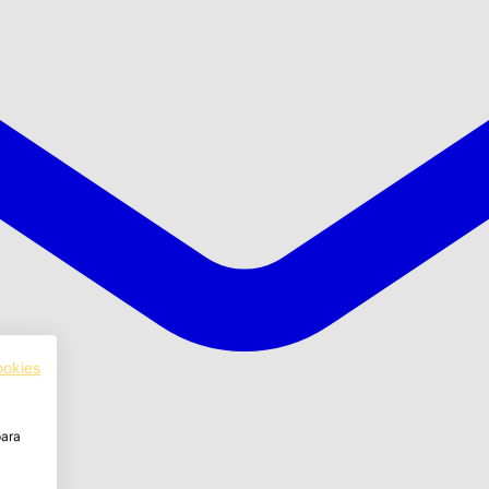
ookies
para