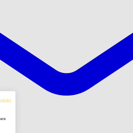
ookies
para