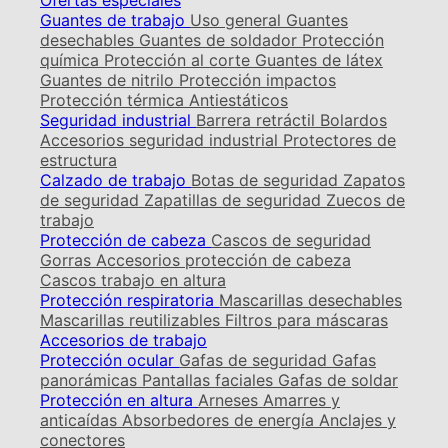
Ofertas especiales
Guantes de trabajo
Uso general
Guantes
desechables
Guantes de soldador
Protección
química
Protección al corte
Guantes de látex
Guantes de nitrilo
Protección impactos
Protección térmica
Antiestáticos
Seguridad industrial
Barrera retráctil
Bolardos
Accesorios seguridad industrial
Protectores de
estructura
Calzado de trabajo
Botas de seguridad
Zapatos
de seguridad
Zapatillas de seguridad
Zuecos de
trabajo
Protección de cabeza
Cascos de seguridad
Gorras
Accesorios protección de cabeza
Cascos trabajo en altura
Protección respiratoria
Mascarillas desechables
Mascarillas reutilizables
Filtros para máscaras
Accesorios de trabajo
Protección ocular
Gafas de seguridad
Gafas
panorámicas
Pantallas faciales
Gafas de soldar
Protección en altura
Arneses
Amarres y
anticaídas
Absorbedores de energía
Anclajes y
conectores