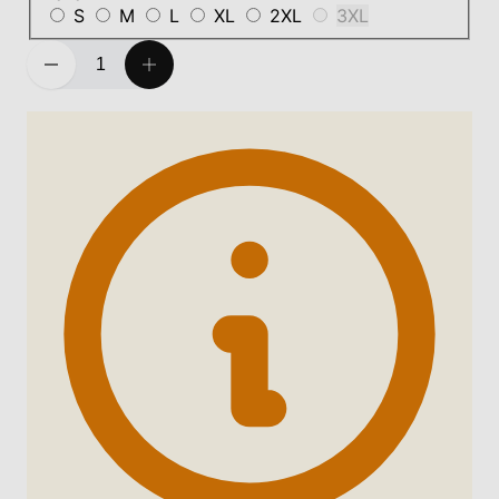
S
M
L
XL
2XL
3XL