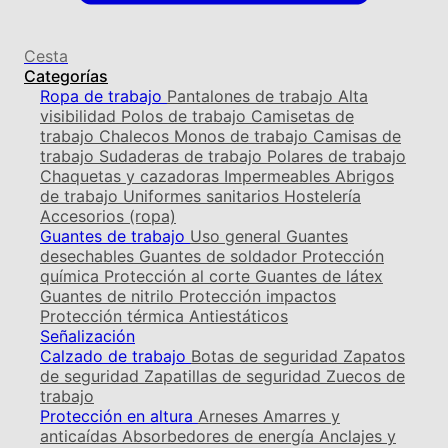
Cesta
Categorías
Ropa de trabajo
Pantalones de trabajo
Alta
visibilidad
Polos de trabajo
Camisetas de
trabajo
Chalecos
Monos de trabajo
Camisas de
trabajo
Sudaderas de trabajo
Polares de trabajo
Chaquetas y cazadoras
Impermeables
Abrigos
de trabajo
Uniformes sanitarios
Hostelería
Accesorios (ropa)
Guantes de trabajo
Uso general
Guantes
desechables
Guantes de soldador
Protección
química
Protección al corte
Guantes de látex
Guantes de nitrilo
Protección impactos
Protección térmica
Antiestáticos
Señalización
Calzado de trabajo
Botas de seguridad
Zapatos
de seguridad
Zapatillas de seguridad
Zuecos de
trabajo
Protección en altura
Arneses
Amarres y
anticaídas
Absorbedores de energía
Anclajes y