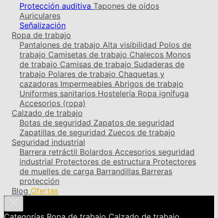
Protección auditiva
Tapones de oídos
Auriculares
Señalización
Ropa de trabajo
Pantalones de trabajo
Alta visibilidad
Polos de
trabajo
Camisetas de trabajo
Chalecos
Monos
de trabajo
Camisas de trabajo
Sudaderas de
trabajo
Polares de trabajo
Chaquetas y
cazadoras
Impermeables
Abrigos de trabajo
Uniformes sanitarios
Hostelería
Ropa ignífuga
Accesorios (ropa)
Calzado de trabajo
Botas de seguridad
Zapatos de seguridad
Zapatillas de seguridad
Zuecos de trabajo
Seguridad industrial
Barrera retráctil
Bolardos
Accesorios seguridad
industrial
Protectores de estructura
Protectores
de muelles de carga
Barrandillas
Barreras
protección
Blog
Ofertas
Categorías
Ropa de trabajo
Calzado de trabajo