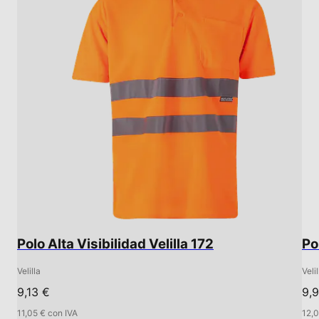
Polo Alta Visibilidad Velilla 172
Po
Velilla
Velil
9,13 €
9,
11,05 € con IVA
12,0