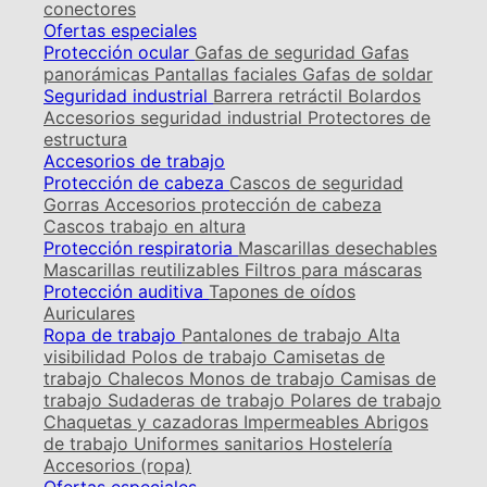
conectores
Ofertas especiales
Protección ocular
Gafas de seguridad
Gafas
panorámicas
Pantallas faciales
Gafas de soldar
Seguridad industrial
Barrera retráctil
Bolardos
Accesorios seguridad industrial
Protectores de
estructura
Accesorios de trabajo
Protección de cabeza
Cascos de seguridad
Gorras
Accesorios protección de cabeza
Cascos trabajo en altura
Protección respiratoria
Mascarillas desechables
Mascarillas reutilizables
Filtros para máscaras
Protección auditiva
Tapones de oídos
Auriculares
Ropa de trabajo
Pantalones de trabajo
Alta
visibilidad
Polos de trabajo
Camisetas de
trabajo
Chalecos
Monos de trabajo
Camisas de
trabajo
Sudaderas de trabajo
Polares de trabajo
Chaquetas y cazadoras
Impermeables
Abrigos
de trabajo
Uniformes sanitarios
Hostelería
Accesorios (ropa)