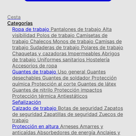
Cesta
Categorías
Ropa de trabajo
Pantalones de trabajo
Alta
visibilidad
Polos de trabajo
Camisetas de
trabajo
Chalecos
Monos de trabajo
Camisas de
trabajo
Sudaderas de trabajo
Polares de trabajo
Chaquetas y cazadoras
Impermeables
Abrigos
de trabajo
Uniformes sanitarios
Hostelería
Accesorios de ropa
Guantes de trabajo
Uso general
Guantes
desechables
Guantes de soldador
Protección
química
Protección al corte
Guantes de látex
Guantes de nitrilo
Protección impactos
Protección térmica
Antiestáticos
Señalización
Calzado de trabajo
Botas de seguridad
Zapatos
de seguridad
Zapatillas de seguridad
Zuecos de
trabajo
Protección en altura
Arneses
Amarres y
anticaídas
Absorbedores de energía
Anclajes y