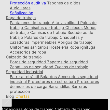
Protección auditiva
Tapones de oídos
Auriculares
Señalización
Ropa de trabajo
Pantalones de trabajo
Alta visibilidad
Polos de
trabajo
Camisetas de trabajo
Chalecos
Monos
de trabajo
Camisas de trabajo
Sudaderas de
trabajo
Polares de trabajo
Chaquetas y
cazadoras
Impermeables
Abrigos de trabajo
Uniformes sanitarios
Hostelería
Ropa ignífuga
Accesorios de ropa
Calzado de trabajo
Botas de seguridad
Zapatos de seguridad
Zapatillas de seguridad
Zuecos de trabajo
Seguridad industrial
Barrera retráctil
Bolardos
Accesorios seguridad
industrial
Protectores de estructura
Protectores
de muelles de carga
Barrandillas
Barreras
protección
Blog
Ofertas
Categorías
Ropa de trabajo
Calzado de trabajo