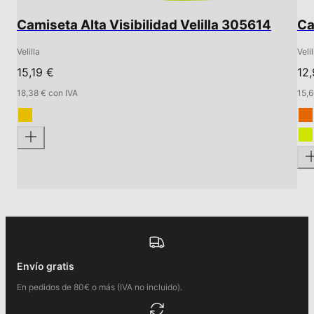
Camiseta Alta Visibilidad Velilla 305614
Ca
Velilla
Velil
15,19 €
12
18,38 € con IVA
15,6
Envío gratis
En pedidos de 80€ o más (IVA no incluido).