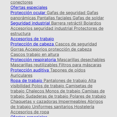
conectores
Ofertas especiales
Protección ocular
Gafas de seguridad
Gafas
panorámicas
Pantallas faciales
Gafas de soldar
Seguridad industrial
Barrera retráctil
Bolardos
Accesorios seguridad industrial
Protectores de
estructura
Accesorios de trabajo
Protección de cabeza
Cascos de seguridad
Gorras
Accesorios protección de cabeza
Cascos trabajo en altura
Protección respiratoria
Mascarillas desechables
Mascarillas reutilizables
Filtros para máscaras
Protección auditiva
Tapones de oídos
Auriculares
Ropa de trabajo
Pantalones de trabajo
Alta
visibilidad
Polos de trabajo
Camisetas de
trabajo
Chalecos
Monos de trabajo
Camisas de
trabajo
Sudaderas de trabajo
Polares de trabajo
Chaquetas y cazadoras
Impermeables
Abrigos
de trabajo
Uniformes sanitarios
Hostelería
Accesorios de ropa