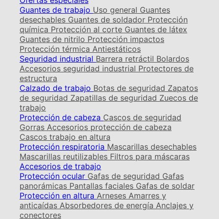
Ofertas especiales
Guantes de trabajo
Uso general
Guantes
desechables
Guantes de soldador
Protección
química
Protección al corte
Guantes de látex
Guantes de nitrilo
Protección impactos
Protección térmica
Antiestáticos
Seguridad industrial
Barrera retráctil
Bolardos
Accesorios seguridad industrial
Protectores de
estructura
Calzado de trabajo
Botas de seguridad
Zapatos
de seguridad
Zapatillas de seguridad
Zuecos de
trabajo
Protección de cabeza
Cascos de seguridad
Gorras
Accesorios protección de cabeza
Cascos trabajo en altura
Protección respiratoria
Mascarillas desechables
Mascarillas reutilizables
Filtros para máscaras
Accesorios de trabajo
Protección ocular
Gafas de seguridad
Gafas
panorámicas
Pantallas faciales
Gafas de soldar
Protección en altura
Arneses
Amarres y
anticaídas
Absorbedores de energía
Anclajes y
conectores