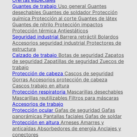
Ofertas especiales
Guantes de trabajo
Uso general
Guantes
desechables
Guantes de soldador
Protección
química
Protección al corte
Guantes de látex
Guantes de nitrilo
Protección impactos
Protección térmica
Antiestáticos
Seguridad industrial
Barrera retráctil
Bolardos
Accesorios seguridad industrial
Protectores de
estructura
Calzado de trabajo
Botas de seguridad
Zapatos
de seguridad
Zapatillas de seguridad
Zuecos de
trabajo
Protección de cabeza
Cascos de seguridad
Gorras
Accesorios protección de cabeza
Cascos trabajo en altura
Protección respiratoria
Mascarillas desechables
Mascarillas reutilizables
Filtros para máscaras
Accesorios de trabajo
Protección ocular
Gafas de seguridad
Gafas
panorámicas
Pantallas faciales
Gafas de soldar
Protección en altura
Arneses
Amarres y
anticaídas
Absorbedores de energía
Anclajes y
conectores