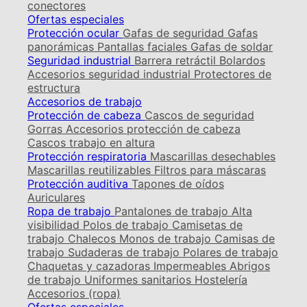
conectores
Ofertas especiales
Protección ocular
Gafas de seguridad
Gafas
panorámicas
Pantallas faciales
Gafas de soldar
Seguridad industrial
Barrera retráctil
Bolardos
Accesorios seguridad industrial
Protectores de
estructura
Accesorios de trabajo
Protección de cabeza
Cascos de seguridad
Gorras
Accesorios protección de cabeza
Cascos trabajo en altura
Protección respiratoria
Mascarillas desechables
Mascarillas reutilizables
Filtros para máscaras
Protección auditiva
Tapones de oídos
Auriculares
Ropa de trabajo
Pantalones de trabajo
Alta
visibilidad
Polos de trabajo
Camisetas de
trabajo
Chalecos
Monos de trabajo
Camisas de
trabajo
Sudaderas de trabajo
Polares de trabajo
Chaquetas y cazadoras
Impermeables
Abrigos
de trabajo
Uniformes sanitarios
Hostelería
Accesorios (ropa)