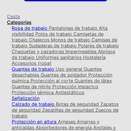
Cesta
Categorías
Ropa de trabajo
Pantalones de trabajo
Alta
visibilidad
Polos de trabajo
Camisetas de
trabajo
Chalecos
Monos de trabajo
Camisas de
trabajo
Sudaderas de trabajo
Polares de trabajo
Chaquetas y cazadoras
Impermeables
Abrigos
de trabajo
Uniformes sanitarios
Hostelería
Accesorios (ropa)
Guantes de trabajo
Uso general
Guantes
desechables
Guantes de soldador
Protección
química
Protección al corte
Guantes de látex
Guantes de nitrilo
Protección impactos
Protección térmica
Antiestáticos
Señalización
Calzado de trabajo
Botas de seguridad
Zapatos
de seguridad
Zapatillas de seguridad
Zuecos de
trabajo
Protección en altura
Arneses
Amarres y
anticaídas
Absorbedores de energía
Anclajes y