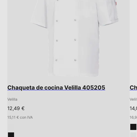
Chaqueta de cocina Velilla 405205
Ch
Velilla
Velil
12,49 €
14,
15,11 € con IVA
16,9