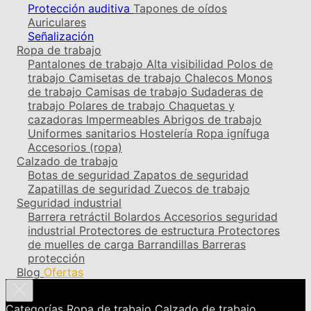
Protección auditiva
Tapones de oídos
Auriculares
Señalización
Ropa de trabajo
Pantalones de trabajo
Alta visibilidad
Polos de
trabajo
Camisetas de trabajo
Chalecos
Monos
de trabajo
Camisas de trabajo
Sudaderas de
trabajo
Polares de trabajo
Chaquetas y
cazadoras
Impermeables
Abrigos de trabajo
Uniformes sanitarios
Hostelería
Ropa ignífuga
Accesorios (ropa)
Calzado de trabajo
Botas de seguridad
Zapatos de seguridad
Zapatillas de seguridad
Zuecos de trabajo
Seguridad industrial
Barrera retráctil
Bolardos
Accesorios seguridad
industrial
Protectores de estructura
Protectores
de muelles de carga
Barrandillas
Barreras
protección
Blog
Ofertas
Categorías
Ropa de trabajo
Calzado de trabajo