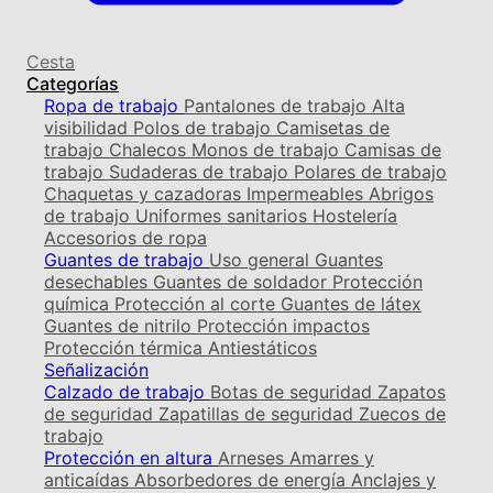
Cesta
Categorías
Ropa de trabajo
Pantalones de trabajo
Alta
visibilidad
Polos de trabajo
Camisetas de
trabajo
Chalecos
Monos de trabajo
Camisas de
trabajo
Sudaderas de trabajo
Polares de trabajo
Chaquetas y cazadoras
Impermeables
Abrigos
de trabajo
Uniformes sanitarios
Hostelería
Accesorios de ropa
Guantes de trabajo
Uso general
Guantes
desechables
Guantes de soldador
Protección
química
Protección al corte
Guantes de látex
Guantes de nitrilo
Protección impactos
Protección térmica
Antiestáticos
Señalización
Calzado de trabajo
Botas de seguridad
Zapatos
de seguridad
Zapatillas de seguridad
Zuecos de
trabajo
Protección en altura
Arneses
Amarres y
anticaídas
Absorbedores de energía
Anclajes y