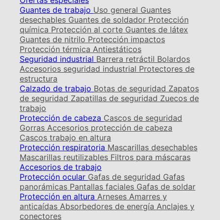
Ofertas especiales
Guantes de trabajo
Uso general
Guantes
desechables
Guantes de soldador
Protección
química
Protección al corte
Guantes de látex
Guantes de nitrilo
Protección impactos
Protección térmica
Antiestáticos
Seguridad industrial
Barrera retráctil
Bolardos
Accesorios seguridad industrial
Protectores de
estructura
Calzado de trabajo
Botas de seguridad
Zapatos
de seguridad
Zapatillas de seguridad
Zuecos de
trabajo
Protección de cabeza
Cascos de seguridad
Gorras
Accesorios protección de cabeza
Cascos trabajo en altura
Protección respiratoria
Mascarillas desechables
Mascarillas reutilizables
Filtros para máscaras
Accesorios de trabajo
Protección ocular
Gafas de seguridad
Gafas
panorámicas
Pantallas faciales
Gafas de soldar
Protección en altura
Arneses
Amarres y
anticaídas
Absorbedores de energía
Anclajes y
conectores