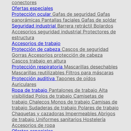
conectores
Ofertas especiales
Protección ocular
Gafas de seguridad
Gafas
panorámicas
Pantallas faciales
Gafas de soldar
Seguridad industrial
Barrera retráctil
Bolardos
Accesorios seguridad industrial
Protectores de
estructura
Accesorios de trabajo
Protección de cabeza
Cascos de seguridad
Gorras
Accesorios protección de cabeza
Cascos trabajo en altura
Protección respiratoria
Mascarillas desechables
Mascarillas reutilizables
Filtros para máscaras
Protección auditiva
Tapones de oídos
Auriculares
Ropa de trabajo
Pantalones de trabajo
Alta
visibilidad
Polos de trabajo
Camisetas de
trabajo
Chalecos
Monos de trabajo
Camisas de
trabajo
Sudaderas de trabajo
Polares de trabajo
Chaquetas y cazadoras
Impermeables
Abrigos
de trabajo
Uniformes sanitarios
Hostelería
Accesorios de ropa