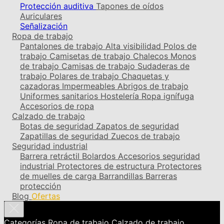
Protección auditiva
Tapones de oídos
Auriculares
Señalización
Ropa de trabajo
Pantalones de trabajo
Alta visibilidad
Polos de
trabajo
Camisetas de trabajo
Chalecos
Monos
de trabajo
Camisas de trabajo
Sudaderas de
trabajo
Polares de trabajo
Chaquetas y
cazadoras
Impermeables
Abrigos de trabajo
Uniformes sanitarios
Hostelería
Ropa ignífuga
Accesorios de ropa
Calzado de trabajo
Botas de seguridad
Zapatos de seguridad
Zapatillas de seguridad
Zuecos de trabajo
Seguridad industrial
Barrera retráctil
Bolardos
Accesorios seguridad
industrial
Protectores de estructura
Protectores
de muelles de carga
Barrandillas
Barreras
protección
Blog
Ofertas
Categorías
Ropa de trabajo
Calzado de trabajo