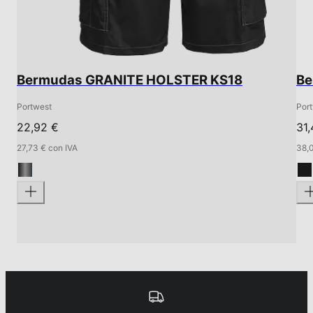
Bermudas GRANITE HOLSTER KS18
Be
Portwest
Por
22,92 €
31,
27,73 € con IVA
38,0