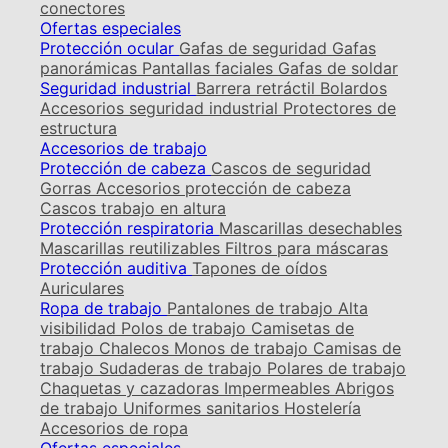
conectores
Ofertas especiales
Protección ocular
Gafas de seguridad
Gafas
panorámicas
Pantallas faciales
Gafas de soldar
Seguridad industrial
Barrera retráctil
Bolardos
Accesorios seguridad industrial
Protectores de
estructura
Accesorios de trabajo
Protección de cabeza
Cascos de seguridad
Gorras
Accesorios protección de cabeza
Cascos trabajo en altura
Protección respiratoria
Mascarillas desechables
Mascarillas reutilizables
Filtros para máscaras
Protección auditiva
Tapones de oídos
Auriculares
Ropa de trabajo
Pantalones de trabajo
Alta
visibilidad
Polos de trabajo
Camisetas de
trabajo
Chalecos
Monos de trabajo
Camisas de
trabajo
Sudaderas de trabajo
Polares de trabajo
Chaquetas y cazadoras
Impermeables
Abrigos
de trabajo
Uniformes sanitarios
Hostelería
Accesorios de ropa