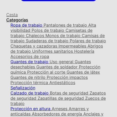
Cesta
Categorías
Ropa de trabajo
Pantalones de trabajo
Alta
visibilidad
Polos de trabajo
Camisetas de
trabajo
Chalecos
Monos de trabajo
Camisas de
trabajo
Sudaderas de trabajo
Polares de trabajo
Chaquetas y cazadoras
Impermeables
Abrigos
de trabajo
Uniformes sanitarios
Hostelería
Accesorios de ropa
Guantes de trabajo
Uso general
Guantes
desechables
Guantes de soldador
Protección
química
Protección al corte
Guantes de látex
Guantes de nitrilo
Protección impactos
Protección térmica
Antiestáticos
Señalización
Calzado de trabajo
Botas de seguridad
Zapatos
de seguridad
Zapatillas de seguridad
Zuecos de
trabajo
Protección en altura
Arneses
Amarres y
anticaídas
Absorbedores de energía
Anclajes y