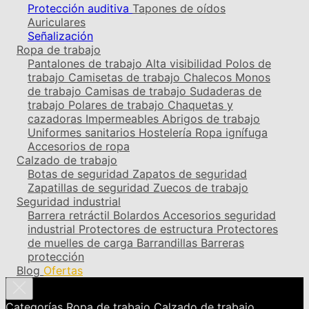
Protección auditiva
Tapones de oídos
Auriculares
Señalización
Ropa de trabajo
Pantalones de trabajo
Alta visibilidad
Polos de
trabajo
Camisetas de trabajo
Chalecos
Monos
de trabajo
Camisas de trabajo
Sudaderas de
trabajo
Polares de trabajo
Chaquetas y
cazadoras
Impermeables
Abrigos de trabajo
Uniformes sanitarios
Hostelería
Ropa ignífuga
Accesorios de ropa
Calzado de trabajo
Botas de seguridad
Zapatos de seguridad
Zapatillas de seguridad
Zuecos de trabajo
Seguridad industrial
Barrera retráctil
Bolardos
Accesorios seguridad
industrial
Protectores de estructura
Protectores
de muelles de carga
Barrandillas
Barreras
protección
Blog
Ofertas
Categorías
Ropa de trabajo
Calzado de trabajo