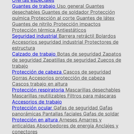
Ofertas especiales
Guantes de trabajo
Uso general
Guantes
desechables
Guantes de soldador
Protección
química
Protección al corte
Guantes de látex
Guantes de nitrilo
Protección impactos
Protección térmica
Antiestáticos
Seguridad industrial
Barrera retráctil
Bolardos
Accesorios seguridad industrial
Protectores de
estructura
Calzado de trabajo
Botas de seguridad
Zapatos
de seguridad
Zapatillas de seguridad
Zuecos de
trabajo
Protección de cabeza
Cascos de seguridad
Gorras
Accesorios protección de cabeza
Cascos trabajo en altura
Protección respiratoria
Mascarillas desechables
Mascarillas reutilizables
Filtros para máscaras
Accesorios de trabajo
Protección ocular
Gafas de seguridad
Gafas
panorámicas
Pantallas faciales
Gafas de soldar
Protección en altura
Arneses
Amarres y
anticaídas
Absorbedores de energía
Anclajes y
conectores