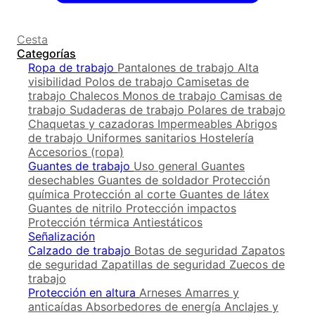
Cesta
Categorías
Ropa de trabajo
Pantalones de trabajo
Alta
visibilidad
Polos de trabajo
Camisetas de
trabajo
Chalecos
Monos de trabajo
Camisas de
trabajo
Sudaderas de trabajo
Polares de trabajo
Chaquetas y cazadoras
Impermeables
Abrigos
de trabajo
Uniformes sanitarios
Hostelería
Accesorios (ropa)
Guantes de trabajo
Uso general
Guantes
desechables
Guantes de soldador
Protección
química
Protección al corte
Guantes de látex
Guantes de nitrilo
Protección impactos
Protección térmica
Antiestáticos
Señalización
Calzado de trabajo
Botas de seguridad
Zapatos
de seguridad
Zapatillas de seguridad
Zuecos de
trabajo
Protección en altura
Arneses
Amarres y
anticaídas
Absorbedores de energía
Anclajes y