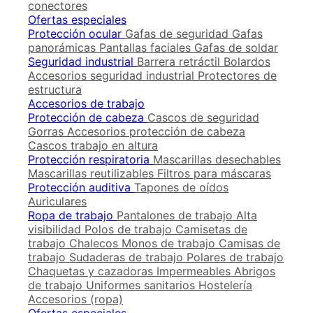
conectores
Ofertas especiales
Protección ocular
Gafas de seguridad
Gafas
panorámicas
Pantallas faciales
Gafas de soldar
Seguridad industrial
Barrera retráctil
Bolardos
Accesorios seguridad industrial
Protectores de
estructura
Accesorios de trabajo
Protección de cabeza
Cascos de seguridad
Gorras
Accesorios protección de cabeza
Cascos trabajo en altura
Protección respiratoria
Mascarillas desechables
Mascarillas reutilizables
Filtros para máscaras
Protección auditiva
Tapones de oídos
Auriculares
Ropa de trabajo
Pantalones de trabajo
Alta
visibilidad
Polos de trabajo
Camisetas de
trabajo
Chalecos
Monos de trabajo
Camisas de
trabajo
Sudaderas de trabajo
Polares de trabajo
Chaquetas y cazadoras
Impermeables
Abrigos
de trabajo
Uniformes sanitarios
Hostelería
Accesorios (ropa)