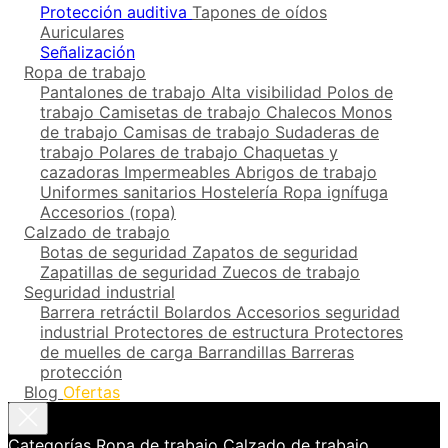
Protección auditiva
Tapones de oídos
Auriculares
Señalización
Ropa de trabajo
Pantalones de trabajo
Alta visibilidad
Polos de
trabajo
Camisetas de trabajo
Chalecos
Monos
de trabajo
Camisas de trabajo
Sudaderas de
trabajo
Polares de trabajo
Chaquetas y
cazadoras
Impermeables
Abrigos de trabajo
Uniformes sanitarios
Hostelería
Ropa ignífuga
Accesorios (ropa)
Calzado de trabajo
Botas de seguridad
Zapatos de seguridad
Zapatillas de seguridad
Zuecos de trabajo
Seguridad industrial
Barrera retráctil
Bolardos
Accesorios seguridad
industrial
Protectores de estructura
Protectores
de muelles de carga
Barrandillas
Barreras
protección
Blog
Ofertas
Categorías
Ropa de trabajo
Calzado de trabajo