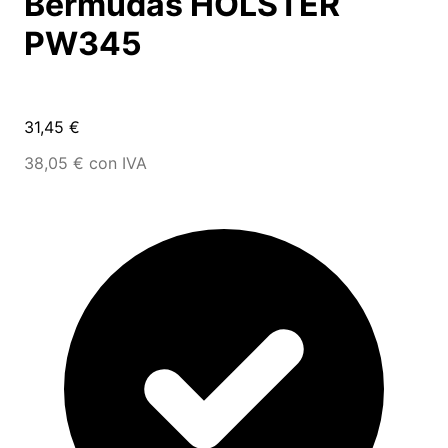
Bermudas HOLSTER
PW345
31,45 €
38,05 € con IVA