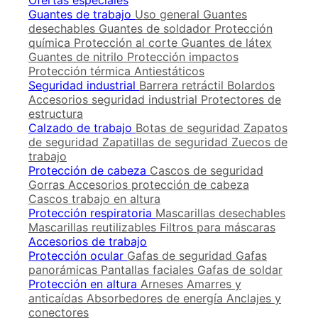
Ofertas especiales
Guantes de trabajo
Uso general
Guantes
desechables
Guantes de soldador
Protección
química
Protección al corte
Guantes de látex
Guantes de nitrilo
Protección impactos
Protección térmica
Antiestáticos
Seguridad industrial
Barrera retráctil
Bolardos
Accesorios seguridad industrial
Protectores de
estructura
Calzado de trabajo
Botas de seguridad
Zapatos
de seguridad
Zapatillas de seguridad
Zuecos de
trabajo
Protección de cabeza
Cascos de seguridad
Gorras
Accesorios protección de cabeza
Cascos trabajo en altura
Protección respiratoria
Mascarillas desechables
Mascarillas reutilizables
Filtros para máscaras
Accesorios de trabajo
Protección ocular
Gafas de seguridad
Gafas
panorámicas
Pantallas faciales
Gafas de soldar
Protección en altura
Arneses
Amarres y
anticaídas
Absorbedores de energía
Anclajes y
conectores