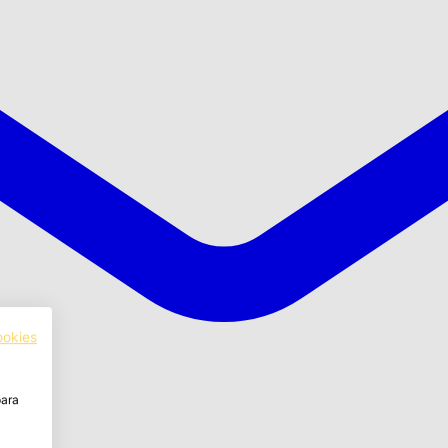
ookies
para