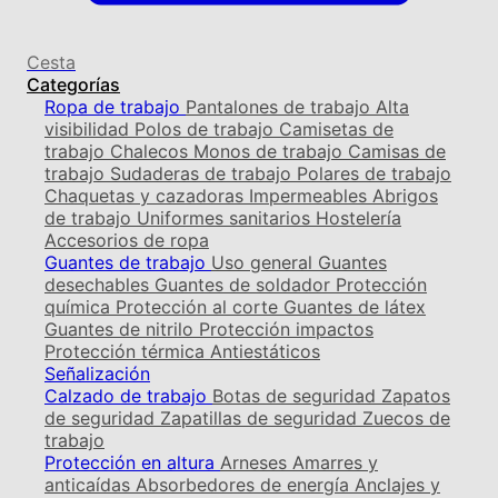
Cesta
Categorías
Ropa de trabajo
Pantalones de trabajo
Alta
visibilidad
Polos de trabajo
Camisetas de
trabajo
Chalecos
Monos de trabajo
Camisas de
trabajo
Sudaderas de trabajo
Polares de trabajo
Chaquetas y cazadoras
Impermeables
Abrigos
de trabajo
Uniformes sanitarios
Hostelería
Accesorios de ropa
Guantes de trabajo
Uso general
Guantes
desechables
Guantes de soldador
Protección
química
Protección al corte
Guantes de látex
Guantes de nitrilo
Protección impactos
Protección térmica
Antiestáticos
Señalización
Calzado de trabajo
Botas de seguridad
Zapatos
de seguridad
Zapatillas de seguridad
Zuecos de
trabajo
Protección en altura
Arneses
Amarres y
anticaídas
Absorbedores de energía
Anclajes y