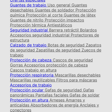
Ofertas especiales
Guantes de trabajo
Uso general
Guantes
desechables
Guantes de soldador
Protección
química
Protección al corte
Guantes de látex
Guantes de nitrilo
Protección impactos
Protección térmica
Antiestáticos
Seguridad industrial
Barrera retráctil
Bolardos
Accesorios seguridad industrial
Protectores de
estructura
Calzado de trabajo
Botas de seguridad
Zapatos
de seguridad
Zapatillas de seguridad
Zuecos de
trabajo
Protección de cabeza
Cascos de seguridad
Gorras
Accesorios protección de cabeza
Cascos trabajo en altura
Protección respiratoria
Mascarillas desechables
Mascarillas reutilizables
Filtros para máscaras
Accesorios de trabajo
Protección ocular
Gafas de seguridad
Gafas
panorámicas
Pantallas faciales
Gafas de soldar
Protección en altura
Arneses
Amarres y
anticaídas
Absorbedores de energía
Anclajes y
conectores