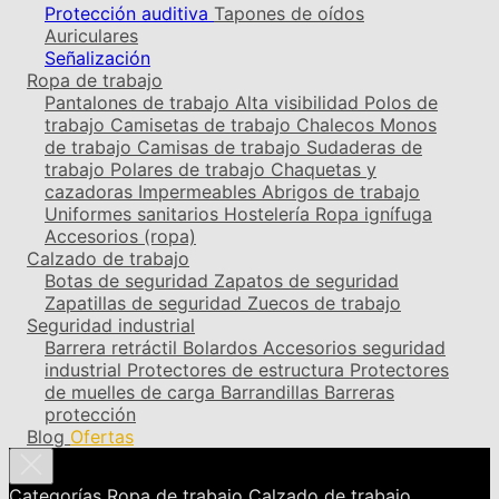
Protección auditiva
Tapones de oídos
Auriculares
Señalización
Ropa de trabajo
Pantalones de trabajo
Alta visibilidad
Polos de
trabajo
Camisetas de trabajo
Chalecos
Monos
de trabajo
Camisas de trabajo
Sudaderas de
trabajo
Polares de trabajo
Chaquetas y
cazadoras
Impermeables
Abrigos de trabajo
Uniformes sanitarios
Hostelería
Ropa ignífuga
Accesorios (ropa)
Calzado de trabajo
Botas de seguridad
Zapatos de seguridad
Zapatillas de seguridad
Zuecos de trabajo
Seguridad industrial
Barrera retráctil
Bolardos
Accesorios seguridad
industrial
Protectores de estructura
Protectores
de muelles de carga
Barrandillas
Barreras
protección
Blog
Ofertas
Categorías
Ropa de trabajo
Calzado de trabajo