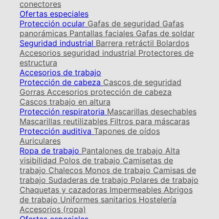
conectores
Ofertas especiales
Protección ocular
Gafas de seguridad
Gafas
panorámicas
Pantallas faciales
Gafas de soldar
Seguridad industrial
Barrera retráctil
Bolardos
Accesorios seguridad industrial
Protectores de
estructura
Accesorios de trabajo
Protección de cabeza
Cascos de seguridad
Gorras
Accesorios protección de cabeza
Cascos trabajo en altura
Protección respiratoria
Mascarillas desechables
Mascarillas reutilizables
Filtros para máscaras
Protección auditiva
Tapones de oídos
Auriculares
Ropa de trabajo
Pantalones de trabajo
Alta
visibilidad
Polos de trabajo
Camisetas de
trabajo
Chalecos
Monos de trabajo
Camisas de
trabajo
Sudaderas de trabajo
Polares de trabajo
Chaquetas y cazadoras
Impermeables
Abrigos
de trabajo
Uniformes sanitarios
Hostelería
Accesorios (ropa)