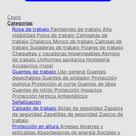
Cesta
Categorías
Ropa de trabajo
Pantalones de trabajo
Alta
visibilidad
Polos de trabajo
Camisetas de
trabajo
Chalecos
Monos de trabajo
Camisas de
trabajo
Sudaderas de trabajo
Polares de trabajo
Chaquetas y cazadoras
Impermeables
Abrigos
de trabajo
Uniformes sanitarios
Hostelería
Accesorios (ropa)
Guantes de trabajo
Uso general
Guantes
desechables
Guantes de soldador
Protección
química
Protección al corte
Guantes de látex
Guantes de nitrilo
Protección impactos
Protección térmica
Antiestáticos
Señalización
Calzado de trabajo
Botas de seguridad
Zapatos
de seguridad
Zapatillas de seguridad
Zuecos de
trabajo
Protección en altura
Arneses
Amarres y
anticaídas
Absorbedores de energía
Anclajes y