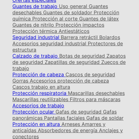
Ofertas especiales
Guantes de trabajo
Uso general
Guantes
desechables
Guantes de soldador
Protección
química
Protección al corte
Guantes de látex
Guantes de nitrilo
Protección impactos
Protección térmica
Antiestáticos
Seguridad industrial
Barrera retráctil
Bolardos
Accesorios seguridad industrial
Protectores de
estructura
Calzado de trabajo
Botas de seguridad
Zapatos
de seguridad
Zapatillas de seguridad
Zuecos de
trabajo
Protección de cabeza
Cascos de seguridad
Gorras
Accesorios protección de cabeza
Cascos trabajo en altura
Protección respiratoria
Mascarillas desechables
Mascarillas reutilizables
Filtros para máscaras
Accesorios de trabajo
Protección ocular
Gafas de seguridad
Gafas
panorámicas
Pantallas faciales
Gafas de soldar
Protección en altura
Arneses
Amarres y
anticaídas
Absorbedores de energía
Anclajes y
conectores