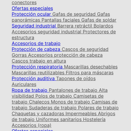
conectores
Ofertas especiales
Protección ocular
Gafas de seguridad
Gafas
panorámicas
Pantallas faciales
Gafas de soldar
Seguridad industrial
Barrera retráctil
Bolardos
Accesorios seguridad industrial
Protectores de
estructura
Accesorios de trabajo
Protección de cabeza
Cascos de seguridad
Gorras
Accesorios protección de cabeza
Cascos trabajo en altura
Protección respiratoria
Mascarillas desechables
Mascarillas reutilizables
Filtros para máscaras
Protección auditiva
Tapones de oídos
Auriculares
Ropa de trabajo
Pantalones de trabajo
Alta
visibilidad
Polos de trabajo
Camisetas de
trabajo
Chalecos
Monos de trabajo
Camisas de
trabajo
Sudaderas de trabajo
Polares de trabajo
Chaquetas y cazadoras
Impermeables
Abrigos
de trabajo
Uniformes sanitarios
Hostelería
Accesorios (ropa)