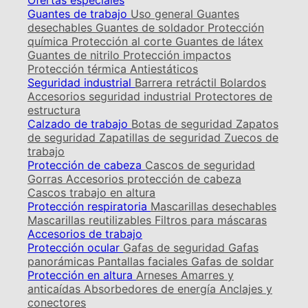
Ofertas especiales
Guantes de trabajo
Uso general
Guantes
desechables
Guantes de soldador
Protección
química
Protección al corte
Guantes de látex
Guantes de nitrilo
Protección impactos
Protección térmica
Antiestáticos
Seguridad industrial
Barrera retráctil
Bolardos
Accesorios seguridad industrial
Protectores de
estructura
Calzado de trabajo
Botas de seguridad
Zapatos
de seguridad
Zapatillas de seguridad
Zuecos de
trabajo
Protección de cabeza
Cascos de seguridad
Gorras
Accesorios protección de cabeza
Cascos trabajo en altura
Protección respiratoria
Mascarillas desechables
Mascarillas reutilizables
Filtros para máscaras
Accesorios de trabajo
Protección ocular
Gafas de seguridad
Gafas
panorámicas
Pantallas faciales
Gafas de soldar
Protección en altura
Arneses
Amarres y
anticaídas
Absorbedores de energía
Anclajes y
conectores