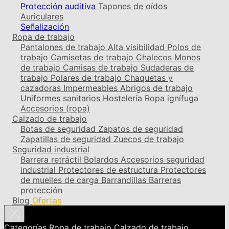
Protección auditiva
Tapones de oídos
Auriculares
Señalización
Ropa de trabajo
Pantalones de trabajo
Alta visibilidad
Polos de
trabajo
Camisetas de trabajo
Chalecos
Monos
de trabajo
Camisas de trabajo
Sudaderas de
trabajo
Polares de trabajo
Chaquetas y
cazadoras
Impermeables
Abrigos de trabajo
Uniformes sanitarios
Hostelería
Ropa ignífuga
Accesorios (ropa)
Calzado de trabajo
Botas de seguridad
Zapatos de seguridad
Zapatillas de seguridad
Zuecos de trabajo
Seguridad industrial
Barrera retráctil
Bolardos
Accesorios seguridad
industrial
Protectores de estructura
Protectores
de muelles de carga
Barrandillas
Barreras
protección
Blog
Ofertas
Categorías
Ropa de trabajo
Calzado de trabajo