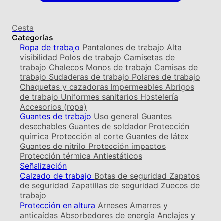
Cesta
Categorías
Ropa de trabajo
Pantalones de trabajo
Alta
visibilidad
Polos de trabajo
Camisetas de
trabajo
Chalecos
Monos de trabajo
Camisas de
trabajo
Sudaderas de trabajo
Polares de trabajo
Chaquetas y cazadoras
Impermeables
Abrigos
de trabajo
Uniformes sanitarios
Hostelería
Accesorios (ropa)
Guantes de trabajo
Uso general
Guantes
desechables
Guantes de soldador
Protección
química
Protección al corte
Guantes de látex
Guantes de nitrilo
Protección impactos
Protección térmica
Antiestáticos
Señalización
Calzado de trabajo
Botas de seguridad
Zapatos
de seguridad
Zapatillas de seguridad
Zuecos de
trabajo
Protección en altura
Arneses
Amarres y
anticaídas
Absorbedores de energía
Anclajes y