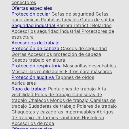
conectores
Ofertas especiales
Protección ocular
Gafas de seguridad
Gafas
panorámicas
Pantallas faciales
Gafas de soldar
Seguridad industrial
Barrera retráctil
Bolardos
Accesorios seguridad industrial
Protectores de
estructura
Accesorios de trabajo
Protección de cabeza
Cascos de seguridad
Gorras
Accesorios protección de cabeza
Cascos trabajo en altura
Protección respiratoria
Mascarillas desechables
Mascarillas reutilizables
Filtros para máscaras
Protección auditiva
Tapones de oídos
Auriculares
Ropa de trabajo
Pantalones de trabajo
Alta
visibilidad
Polos de trabajo
Camisetas de
trabajo
Chalecos
Monos de trabajo
Camisas de
trabajo
Sudaderas de trabajo
Polares de trabajo
Chaquetas y cazadoras
Impermeables
Abrigos
de trabajo
Uniformes sanitarios
Hostelería
Accesorios de ropa