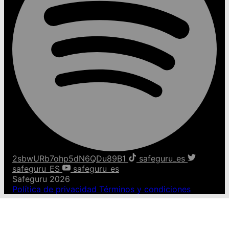
2sbwURb7ohp5dN6QDu89B1
safeguru_es
safeguru_ES
safeguru_es
Safeguru 2026
Política de privacidad
Términos y condiciones