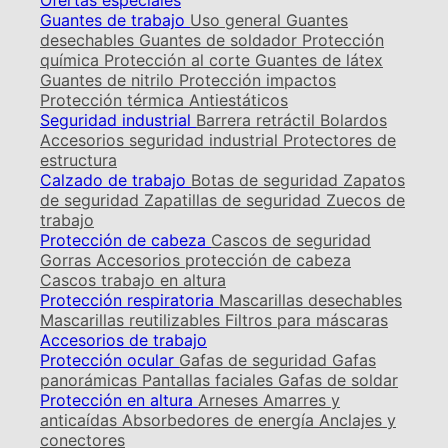
Ofertas especiales
Guantes de trabajo
Uso general
Guantes
desechables
Guantes de soldador
Protección
química
Protección al corte
Guantes de látex
Guantes de nitrilo
Protección impactos
Protección térmica
Antiestáticos
Seguridad industrial
Barrera retráctil
Bolardos
Accesorios seguridad industrial
Protectores de
estructura
Calzado de trabajo
Botas de seguridad
Zapatos
de seguridad
Zapatillas de seguridad
Zuecos de
trabajo
Protección de cabeza
Cascos de seguridad
Gorras
Accesorios protección de cabeza
Cascos trabajo en altura
Protección respiratoria
Mascarillas desechables
Mascarillas reutilizables
Filtros para máscaras
Accesorios de trabajo
Protección ocular
Gafas de seguridad
Gafas
panorámicas
Pantallas faciales
Gafas de soldar
Protección en altura
Arneses
Amarres y
anticaídas
Absorbedores de energía
Anclajes y
conectores