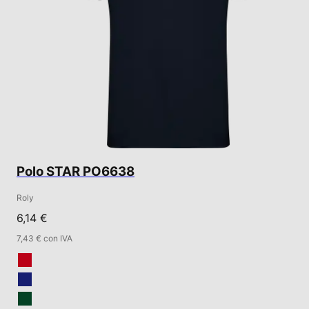
Polo STAR PO6638
Roly
6,14 €
7,43 € con IVA