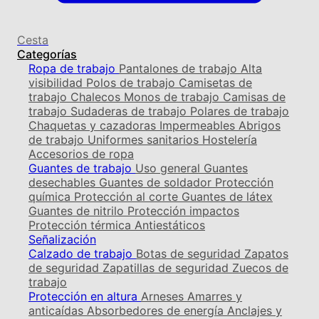
Cesta
Categorías
Ropa de trabajo
Pantalones de trabajo
Alta
visibilidad
Polos de trabajo
Camisetas de
trabajo
Chalecos
Monos de trabajo
Camisas de
trabajo
Sudaderas de trabajo
Polares de trabajo
Chaquetas y cazadoras
Impermeables
Abrigos
de trabajo
Uniformes sanitarios
Hostelería
Accesorios de ropa
Guantes de trabajo
Uso general
Guantes
desechables
Guantes de soldador
Protección
química
Protección al corte
Guantes de látex
Guantes de nitrilo
Protección impactos
Protección térmica
Antiestáticos
Señalización
Calzado de trabajo
Botas de seguridad
Zapatos
de seguridad
Zapatillas de seguridad
Zuecos de
trabajo
Protección en altura
Arneses
Amarres y
anticaídas
Absorbedores de energía
Anclajes y