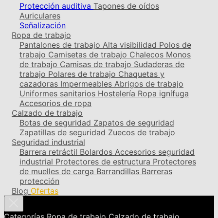
Protección auditiva
Tapones de oídos
Auriculares
Señalización
Ropa de trabajo
Pantalones de trabajo
Alta visibilidad
Polos de
trabajo
Camisetas de trabajo
Chalecos
Monos
de trabajo
Camisas de trabajo
Sudaderas de
trabajo
Polares de trabajo
Chaquetas y
cazadoras
Impermeables
Abrigos de trabajo
Uniformes sanitarios
Hostelería
Ropa ignífuga
Accesorios de ropa
Calzado de trabajo
Botas de seguridad
Zapatos de seguridad
Zapatillas de seguridad
Zuecos de trabajo
Seguridad industrial
Barrera retráctil
Bolardos
Accesorios seguridad
industrial
Protectores de estructura
Protectores
de muelles de carga
Barrandillas
Barreras
protección
Blog
Ofertas
Categorías
Ropa de trabajo
Calzado de trabajo