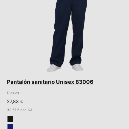
Pantalón sanitario Unisex 83006
Dickies
27,83 €
33,67 € con IVA