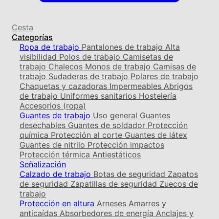
Cesta
Categorías
Ropa de trabajo
Pantalones de trabajo
Alta
visibilidad
Polos de trabajo
Camisetas de
trabajo
Chalecos
Monos de trabajo
Camisas de
trabajo
Sudaderas de trabajo
Polares de trabajo
Chaquetas y cazadoras
Impermeables
Abrigos
de trabajo
Uniformes sanitarios
Hostelería
Accesorios (ropa)
Guantes de trabajo
Uso general
Guantes
desechables
Guantes de soldador
Protección
química
Protección al corte
Guantes de látex
Guantes de nitrilo
Protección impactos
Protección térmica
Antiestáticos
Señalización
Calzado de trabajo
Botas de seguridad
Zapatos
de seguridad
Zapatillas de seguridad
Zuecos de
trabajo
Protección en altura
Arneses
Amarres y
anticaídas
Absorbedores de energía
Anclajes y