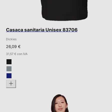
Casaca sanitaria Unisex 83706
Dickies
26,09 €
31,57 € con IVA