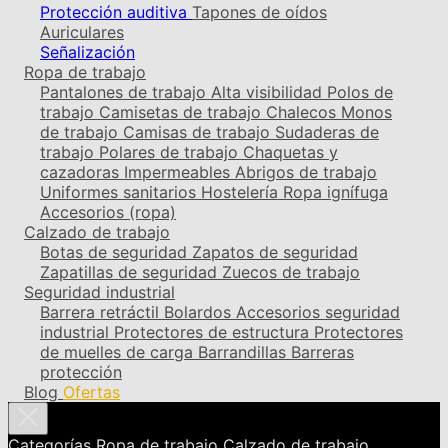
Protección auditiva
Tapones de oídos
Auriculares
Señalización
Ropa de trabajo
Pantalones de trabajo
Alta visibilidad
Polos de
trabajo
Camisetas de trabajo
Chalecos
Monos
de trabajo
Camisas de trabajo
Sudaderas de
trabajo
Polares de trabajo
Chaquetas y
cazadoras
Impermeables
Abrigos de trabajo
Uniformes sanitarios
Hostelería
Ropa ignífuga
Accesorios (ropa)
Calzado de trabajo
Botas de seguridad
Zapatos de seguridad
Zapatillas de seguridad
Zuecos de trabajo
Seguridad industrial
Barrera retráctil
Bolardos
Accesorios seguridad
industrial
Protectores de estructura
Protectores
de muelles de carga
Barrandillas
Barreras
protección
Blog
Ofertas
Categorías
Ropa de trabajo
Calzado de trabajo