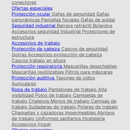
conectores
Ofertas especiales
Protección ocular
Gafas de seguridad
Gafas
panorámicas
Pantallas faciales
Gafas de soldar
Seguridad industrial
Barrera retráctil
Bolardos
Accesorios seguridad industrial
Protectores de
estructura
Accesorios de trabajo
Protección de cabeza
Cascos de seguridad
Gorras
Accesorios protección de cabeza
Cascos trabajo en altura
Protección respiratoria
Mascarillas desechables
Mascarillas reutilizables
Filtros para máscaras
Protección auditiva
Tapones de oídos
Auriculares
Ropa de trabajo
Pantalones de trabajo
Alta
visibilidad
Polos de trabajo
Camisetas de
trabajo
Chalecos
Monos de trabajo
Camisas de
trabajo
Sudaderas de trabajo
Polares de trabajo
Chaquetas y cazadoras
Impermeables
Abrigos
de trabajo
Uniformes sanitarios
Hostelería
Accesorios (ropa)