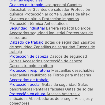
Ofertas especiales
Guantes de trabajo
Uso general
Guantes
desechables
Guantes de soldador
Protección
química
Protección al corte
Guantes de látex
Guantes de nitrilo
Protección impactos
Protección térmica
Antiestáticos
Seguridad industrial
Barrera retráctil
Bolardos
Accesorios seguridad industrial
Protectores de
estructura
Calzado de trabajo
Botas de seguridad
Zapatos
de seguridad
Zapatillas de seguridad
Zuecos de
trabajo
Protección de cabeza
Cascos de seguridad
Gorras
Accesorios protección de cabeza
Cascos trabajo en altura
Protección respiratoria
Mascarillas desechables
Mascarillas reutilizables
Filtros para máscaras
Accesorios de trabajo
Protección ocular
Gafas de seguridad
Gafas
panorámicas
Pantallas faciales
Gafas de soldar
Protección en altura
Arneses
Amarres y
anticaídas
Absorbedores de energía
Anclajes y
conectores