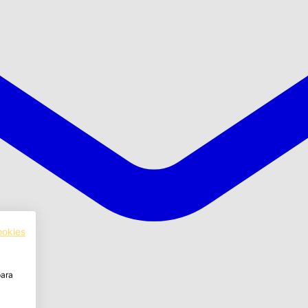
ookies
para