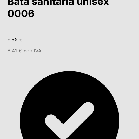
Bata sanitaria unisex
0006
6,95 €
8,41 € con IVA