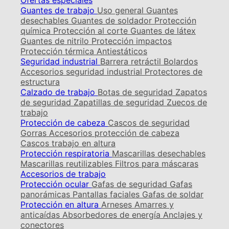
Ofertas especiales
Guantes de trabajo
Uso general
Guantes
desechables
Guantes de soldador
Protección
química
Protección al corte
Guantes de látex
Guantes de nitrilo
Protección impactos
Protección térmica
Antiestáticos
Seguridad industrial
Barrera retráctil
Bolardos
Accesorios seguridad industrial
Protectores de
estructura
Calzado de trabajo
Botas de seguridad
Zapatos
de seguridad
Zapatillas de seguridad
Zuecos de
trabajo
Protección de cabeza
Cascos de seguridad
Gorras
Accesorios protección de cabeza
Cascos trabajo en altura
Protección respiratoria
Mascarillas desechables
Mascarillas reutilizables
Filtros para máscaras
Accesorios de trabajo
Protección ocular
Gafas de seguridad
Gafas
panorámicas
Pantallas faciales
Gafas de soldar
Protección en altura
Arneses
Amarres y
anticaídas
Absorbedores de energía
Anclajes y
conectores