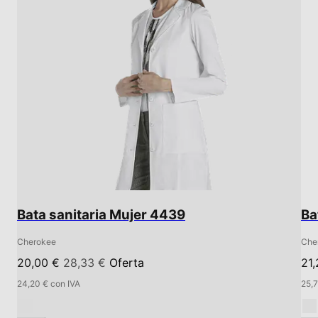
Bata sanitaria Mujer 4439
Ba
Cherokee
Che
20,00 €
28,33 €
Oferta
21
24,20 € con IVA
25,7