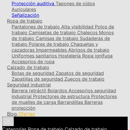
Protección auditiva
Tapones de oídos
Auriculares
Señalización
Ropa de trabajo
Pantalones de trabajo
Alta visibilidad
Polos de
trabajo
Camisetas de trabajo
Chalecos
Monos
de trabajo
Camisas de trabajo
Sudaderas de
trabajo
Polares de trabajo
Chaquetas y
cazadoras
Impermeables
Abrigos de trabajo
Uniformes sanitarios
Hostelería
Ropa ignífuga
Accesorios de ropa
Calzado de trabajo
Botas de seguridad
Zapatos de seguridad
Zapatillas de seguridad
Zuecos de trabajo
Seguridad industrial
Barrera retráctil
Bolardos
Accesorios seguridad
industrial
Protectores de estructura
Protectores
de muelles de carga
Barrandillas
Barreras
protección
Blog
Ofertas
Categorías
Ropa de trabajo
Calzado de trabajo