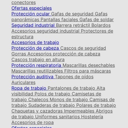
conectores
Ofertas especiales
Protección ocular
Gafas de seguridad
Gafas
panorámicas
Pantallas faciales
Gafas de soldar
Seguridad industrial
Barrera retráctil
Bolardos
Accesorios seguridad industrial
Protectores de
estructura
Accesorios de trabajo
Protección de cabeza
Cascos de seguridad
Gorras
Accesorios protección de cabeza
Cascos trabajo en altura
Protección respiratoria
Mascarillas desechables
Mascarillas reutilizables
Filtros para máscaras
Protección auditiva
Tapones de oídos
Auriculares
Ropa de trabajo
Pantalones de trabajo
Alta
visibilidad
Polos de trabajo
Camisetas de
trabajo
Chalecos
Monos de trabajo
Camisas de
trabajo
Sudaderas de trabajo
Polares de trabajo
Chaquetas y cazadoras
Impermeables
Abrigos
de trabajo
Uniformes sanitarios
Hostelería
Accesorios de ropa