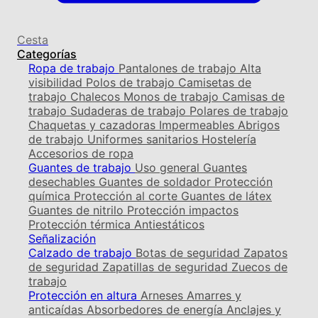
Cesta
Categorías
Ropa de trabajo
Pantalones de trabajo
Alta
visibilidad
Polos de trabajo
Camisetas de
trabajo
Chalecos
Monos de trabajo
Camisas de
trabajo
Sudaderas de trabajo
Polares de trabajo
Chaquetas y cazadoras
Impermeables
Abrigos
de trabajo
Uniformes sanitarios
Hostelería
Accesorios de ropa
Guantes de trabajo
Uso general
Guantes
desechables
Guantes de soldador
Protección
química
Protección al corte
Guantes de látex
Guantes de nitrilo
Protección impactos
Protección térmica
Antiestáticos
Señalización
Calzado de trabajo
Botas de seguridad
Zapatos
de seguridad
Zapatillas de seguridad
Zuecos de
trabajo
Protección en altura
Arneses
Amarres y
anticaídas
Absorbedores de energía
Anclajes y