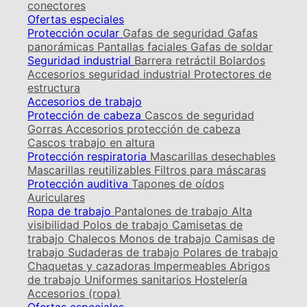
conectores
Ofertas especiales
Protección ocular
Gafas de seguridad
Gafas
panorámicas
Pantallas faciales
Gafas de soldar
Seguridad industrial
Barrera retráctil
Bolardos
Accesorios seguridad industrial
Protectores de
estructura
Accesorios de trabajo
Protección de cabeza
Cascos de seguridad
Gorras
Accesorios protección de cabeza
Cascos trabajo en altura
Protección respiratoria
Mascarillas desechables
Mascarillas reutilizables
Filtros para máscaras
Protección auditiva
Tapones de oídos
Auriculares
Ropa de trabajo
Pantalones de trabajo
Alta
visibilidad
Polos de trabajo
Camisetas de
trabajo
Chalecos
Monos de trabajo
Camisas de
trabajo
Sudaderas de trabajo
Polares de trabajo
Chaquetas y cazadoras
Impermeables
Abrigos
de trabajo
Uniformes sanitarios
Hostelería
Accesorios (ropa)