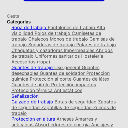
Cesta
Categorías
Ropa de trabajo
Pantalones de trabajo
Alta
visibilidad
Polos de trabajo
Camisetas de
trabajo
Chalecos
Monos de trabajo
Camisas de
trabajo
Sudaderas de trabajo
Polares de trabajo
Chaquetas y cazadoras
Impermeables
Abrigos
de trabajo
Uniformes sanitarios
Hostelería
Accesorios (ropa)
Guantes de trabajo
Uso general
Guantes
desechables
Guantes de soldador
Protección
química
Protección al corte
Guantes de látex
Guantes de nitrilo
Protección impactos
Protección térmica
Antiestáticos
Señalización
Calzado de trabajo
Botas de seguridad
Zapatos
de seguridad
Zapatillas de seguridad
Zuecos de
trabajo
Protección en altura
Arneses
Amarres y
anticaídas
Absorbedores de energía
Anclajes y