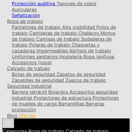
Protección auditiva
Tapones de oídos
Auriculares
Señalización
Ropa de trabajo
Pantalones de trabajo
Alta visibilidad
Polos de
trabajo
Camisetas de trabajo
Chalecos
Monos
de trabajo
Camisas de trabajo
Sudaderas de
trabajo
Polares de trabajo
Chaquetas y
cazadoras
Impermeables
Abrigos de trabajo
Uniformes sanitarios
Hostelería
Ropa ignífuga
Accesorios (ropa)
Calzado de trabajo
Botas de seguridad
Zapatos de seguridad
Zapatillas de seguridad
Zuecos de trabajo
Seguridad industrial
Barrera retráctil
Bolardos
Accesorios seguridad
industrial
Protectores de estructura
Protectores
de muelles de carga
Barrandillas
Barreras
protección
Blog
Ofertas
Categorías
Ropa de trabajo
Calzado de trabajo