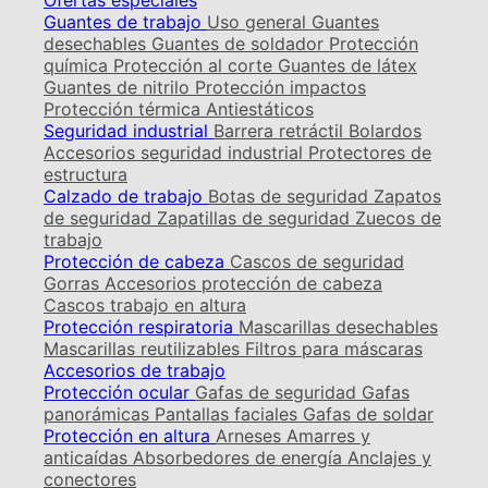
Ofertas especiales
Guantes de trabajo
Uso general
Guantes
desechables
Guantes de soldador
Protección
química
Protección al corte
Guantes de látex
Guantes de nitrilo
Protección impactos
Protección térmica
Antiestáticos
Seguridad industrial
Barrera retráctil
Bolardos
Accesorios seguridad industrial
Protectores de
estructura
Calzado de trabajo
Botas de seguridad
Zapatos
de seguridad
Zapatillas de seguridad
Zuecos de
trabajo
Protección de cabeza
Cascos de seguridad
Gorras
Accesorios protección de cabeza
Cascos trabajo en altura
Protección respiratoria
Mascarillas desechables
Mascarillas reutilizables
Filtros para máscaras
Accesorios de trabajo
Protección ocular
Gafas de seguridad
Gafas
panorámicas
Pantallas faciales
Gafas de soldar
Protección en altura
Arneses
Amarres y
anticaídas
Absorbedores de energía
Anclajes y
conectores