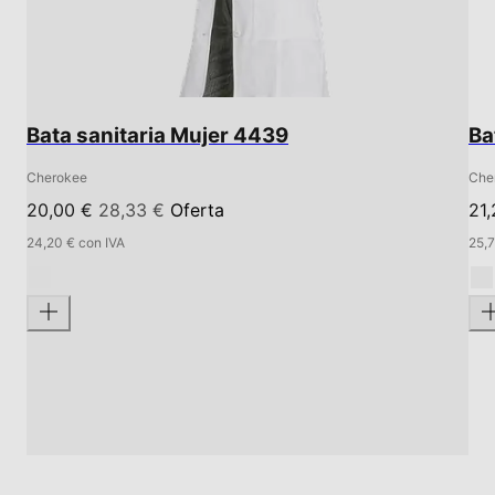
Bata sanitaria Mujer 4439
Ba
Cherokee
Che
20,00 €
28,33 €
Oferta
21
24,20 € con IVA
25,7