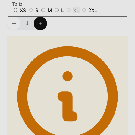
Talla
XS
S
M
L
XL
2XL