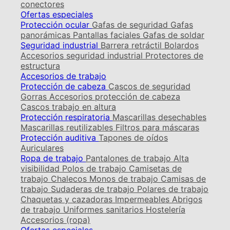
conectores
Ofertas especiales
Protección ocular
Gafas de seguridad
Gafas
panorámicas
Pantallas faciales
Gafas de soldar
Seguridad industrial
Barrera retráctil
Bolardos
Accesorios seguridad industrial
Protectores de
estructura
Accesorios de trabajo
Protección de cabeza
Cascos de seguridad
Gorras
Accesorios protección de cabeza
Cascos trabajo en altura
Protección respiratoria
Mascarillas desechables
Mascarillas reutilizables
Filtros para máscaras
Protección auditiva
Tapones de oídos
Auriculares
Ropa de trabajo
Pantalones de trabajo
Alta
visibilidad
Polos de trabajo
Camisetas de
trabajo
Chalecos
Monos de trabajo
Camisas de
trabajo
Sudaderas de trabajo
Polares de trabajo
Chaquetas y cazadoras
Impermeables
Abrigos
de trabajo
Uniformes sanitarios
Hostelería
Accesorios (ropa)