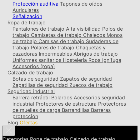
Protección auditiva
Tapones de oídos
Auriculares
Señalización
Ropa de trabajo
Pantalones de trabajo
Alta visibilidad
Polos de
trabajo
Camisetas de trabajo
Chalecos
Monos
de trabajo
Camisas de trabajo
Sudaderas de
trabajo
Polares de trabajo
Chaquetas y
cazadoras
Impermeables
Abrigos de trabajo
Uniformes sanitarios
Hostelería
Ropa ignífuga
Accesorios (ropa)
Calzado de trabajo
Botas de seguridad
Zapatos de seguridad
Zapatillas de seguridad
Zuecos de trabajo
Seguridad industrial
Barrera retráctil
Bolardos
Accesorios seguridad
industrial
Protectores de estructura
Protectores
de muelles de carga
Barrandillas
Barreras
protección
Blog
Ofertas
Categorías
Ropa de trabajo
Calzado de trabajo