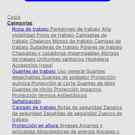
Cesta
Categorías
Ropa de trabajo
Pantalones de trabajo
Alta
visibilidad
Polos de trabajo
Camisetas de
trabajo
Chalecos
Monos de trabajo
Camisas de
trabajo
Sudaderas de trabajo
Polares de trabajo
Chaquetas y cazadoras
Impermeables
Abrigos
de trabajo
Uniformes sanitarios
Hostelería
Accesorios (ropa)
Guantes de trabajo
Uso general
Guantes
desechables
Guantes de soldador
Protección
química
Protección al corte
Guantes de látex
Guantes de nitrilo
Protección impactos
Protección térmica
Antiestáticos
Señalización
Calzado de trabajo
Botas de seguridad
Zapatos
de seguridad
Zapatillas de seguridad
Zuecos de
trabajo
Protección en altura
Arneses
Amarres y
anticaídas
Absorbedores de energía
Anclajes y