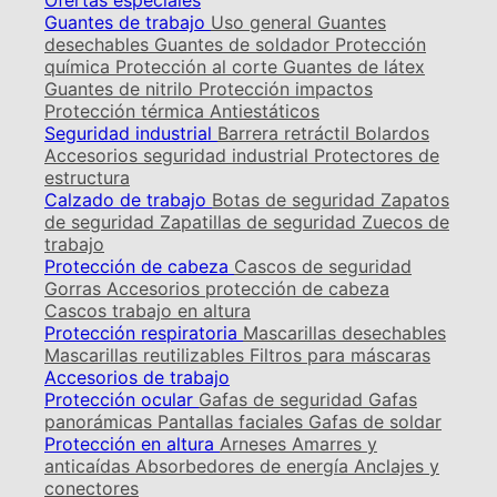
Ofertas especiales
Guantes de trabajo
Uso general
Guantes
desechables
Guantes de soldador
Protección
química
Protección al corte
Guantes de látex
Guantes de nitrilo
Protección impactos
Protección térmica
Antiestáticos
Seguridad industrial
Barrera retráctil
Bolardos
Accesorios seguridad industrial
Protectores de
estructura
Calzado de trabajo
Botas de seguridad
Zapatos
de seguridad
Zapatillas de seguridad
Zuecos de
trabajo
Protección de cabeza
Cascos de seguridad
Gorras
Accesorios protección de cabeza
Cascos trabajo en altura
Protección respiratoria
Mascarillas desechables
Mascarillas reutilizables
Filtros para máscaras
Accesorios de trabajo
Protección ocular
Gafas de seguridad
Gafas
panorámicas
Pantallas faciales
Gafas de soldar
Protección en altura
Arneses
Amarres y
anticaídas
Absorbedores de energía
Anclajes y
conectores