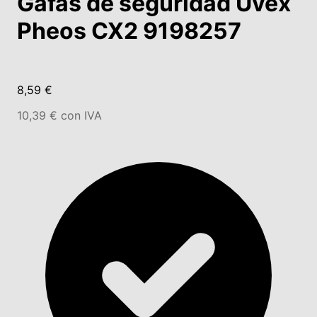
Gafas de seguridad Uvex
Pheos CX2 9198257
8,59 €
10,39 € con IVA