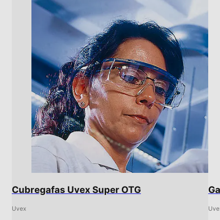
Cubregafas Uvex Super OTG
Ga
Uvex
Uve