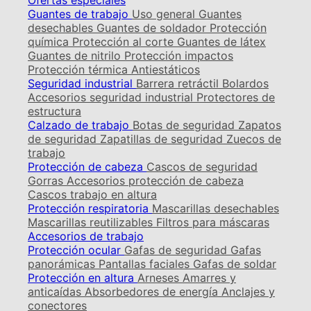
Ofertas especiales
Guantes de trabajo
Uso general
Guantes
desechables
Guantes de soldador
Protección
química
Protección al corte
Guantes de látex
Guantes de nitrilo
Protección impactos
Protección térmica
Antiestáticos
Seguridad industrial
Barrera retráctil
Bolardos
Accesorios seguridad industrial
Protectores de
estructura
Calzado de trabajo
Botas de seguridad
Zapatos
de seguridad
Zapatillas de seguridad
Zuecos de
trabajo
Protección de cabeza
Cascos de seguridad
Gorras
Accesorios protección de cabeza
Cascos trabajo en altura
Protección respiratoria
Mascarillas desechables
Mascarillas reutilizables
Filtros para máscaras
Accesorios de trabajo
Protección ocular
Gafas de seguridad
Gafas
panorámicas
Pantallas faciales
Gafas de soldar
Protección en altura
Arneses
Amarres y
anticaídas
Absorbedores de energía
Anclajes y
conectores