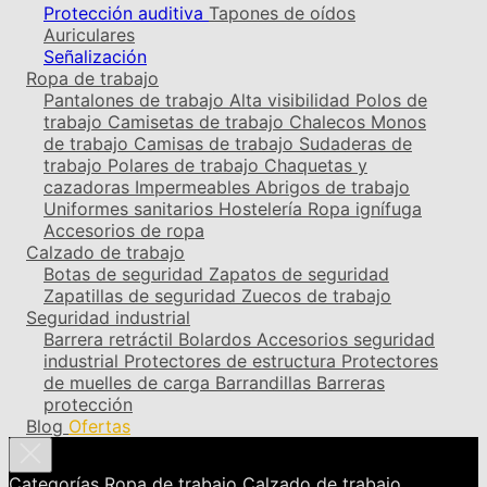
Protección auditiva
Tapones de oídos
Auriculares
Señalización
Ropa de trabajo
Pantalones de trabajo
Alta visibilidad
Polos de
trabajo
Camisetas de trabajo
Chalecos
Monos
de trabajo
Camisas de trabajo
Sudaderas de
trabajo
Polares de trabajo
Chaquetas y
cazadoras
Impermeables
Abrigos de trabajo
Uniformes sanitarios
Hostelería
Ropa ignífuga
Accesorios de ropa
Calzado de trabajo
Botas de seguridad
Zapatos de seguridad
Zapatillas de seguridad
Zuecos de trabajo
Seguridad industrial
Barrera retráctil
Bolardos
Accesorios seguridad
industrial
Protectores de estructura
Protectores
de muelles de carga
Barrandillas
Barreras
protección
Blog
Ofertas
Categorías
Ropa de trabajo
Calzado de trabajo