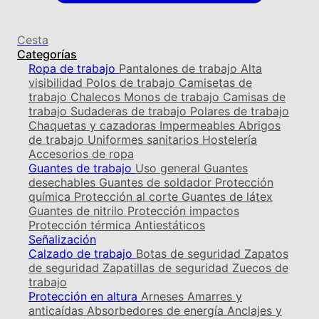
Cesta
Categorías
Ropa de trabajo
Pantalones de trabajo
Alta
visibilidad
Polos de trabajo
Camisetas de
trabajo
Chalecos
Monos de trabajo
Camisas de
trabajo
Sudaderas de trabajo
Polares de trabajo
Chaquetas y cazadoras
Impermeables
Abrigos
de trabajo
Uniformes sanitarios
Hostelería
Accesorios de ropa
Guantes de trabajo
Uso general
Guantes
desechables
Guantes de soldador
Protección
química
Protección al corte
Guantes de látex
Guantes de nitrilo
Protección impactos
Protección térmica
Antiestáticos
Señalización
Calzado de trabajo
Botas de seguridad
Zapatos
de seguridad
Zapatillas de seguridad
Zuecos de
trabajo
Protección en altura
Arneses
Amarres y
anticaídas
Absorbedores de energía
Anclajes y