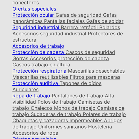
conectores
Ofertas especiales
Protección ocular
Gafas de seguridad
Gafas
panorámicas
Pantallas faciales
Gafas de soldar
Seguridad industrial
Barrera retráctil
Bolardos
Accesorios seguridad industrial
Protectores de
estructura
Accesorios de trabajo
Protección de cabeza
Cascos de seguridad
Gorras
Accesorios protección de cabeza
Cascos trabajo en altura
Protección respiratoria
Mascarillas desechables
Mascarillas reutilizables
Filtros para máscaras
Protección auditiva
Tapones de oídos
Auriculares
Ropa de trabajo
Pantalones de trabajo
Alta
visibilidad
Polos de trabajo
Camisetas de
trabajo
Chalecos
Monos de trabajo
Camisas de
trabajo
Sudaderas de trabajo
Polares de trabajo
Chaquetas y cazadoras
Impermeables
Abrigos
de trabajo
Uniformes sanitarios
Hostelería
Accesorios de ropa