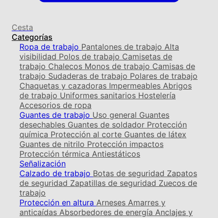
Cesta
Categorías
Ropa de trabajo
Pantalones de trabajo
Alta
visibilidad
Polos de trabajo
Camisetas de
trabajo
Chalecos
Monos de trabajo
Camisas de
trabajo
Sudaderas de trabajo
Polares de trabajo
Chaquetas y cazadoras
Impermeables
Abrigos
de trabajo
Uniformes sanitarios
Hostelería
Accesorios de ropa
Guantes de trabajo
Uso general
Guantes
desechables
Guantes de soldador
Protección
química
Protección al corte
Guantes de látex
Guantes de nitrilo
Protección impactos
Protección térmica
Antiestáticos
Señalización
Calzado de trabajo
Botas de seguridad
Zapatos
de seguridad
Zapatillas de seguridad
Zuecos de
trabajo
Protección en altura
Arneses
Amarres y
anticaídas
Absorbedores de energía
Anclajes y