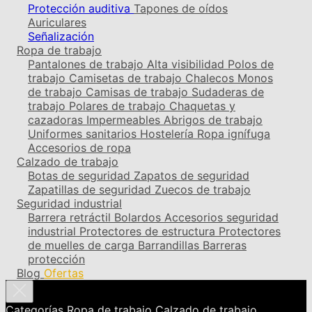
Protección auditiva
Tapones de oídos
Auriculares
Señalización
Ropa de trabajo
Pantalones de trabajo
Alta visibilidad
Polos de
trabajo
Camisetas de trabajo
Chalecos
Monos
de trabajo
Camisas de trabajo
Sudaderas de
trabajo
Polares de trabajo
Chaquetas y
cazadoras
Impermeables
Abrigos de trabajo
Uniformes sanitarios
Hostelería
Ropa ignífuga
Accesorios de ropa
Calzado de trabajo
Botas de seguridad
Zapatos de seguridad
Zapatillas de seguridad
Zuecos de trabajo
Seguridad industrial
Barrera retráctil
Bolardos
Accesorios seguridad
industrial
Protectores de estructura
Protectores
de muelles de carga
Barrandillas
Barreras
protección
Blog
Ofertas
Categorías
Ropa de trabajo
Calzado de trabajo