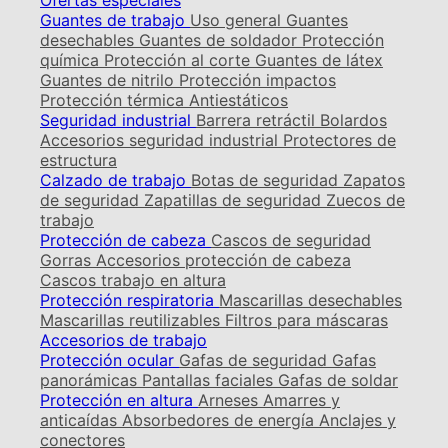
Ofertas especiales
Guantes de trabajo
Uso general
Guantes
desechables
Guantes de soldador
Protección
química
Protección al corte
Guantes de látex
Guantes de nitrilo
Protección impactos
Protección térmica
Antiestáticos
Seguridad industrial
Barrera retráctil
Bolardos
Accesorios seguridad industrial
Protectores de
estructura
Calzado de trabajo
Botas de seguridad
Zapatos
de seguridad
Zapatillas de seguridad
Zuecos de
trabajo
Protección de cabeza
Cascos de seguridad
Gorras
Accesorios protección de cabeza
Cascos trabajo en altura
Protección respiratoria
Mascarillas desechables
Mascarillas reutilizables
Filtros para máscaras
Accesorios de trabajo
Protección ocular
Gafas de seguridad
Gafas
panorámicas
Pantallas faciales
Gafas de soldar
Protección en altura
Arneses
Amarres y
anticaídas
Absorbedores de energía
Anclajes y
conectores