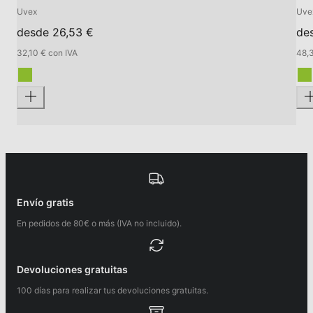
Uvex
Uve
desde 26,53 €
de
32,10 € con IVA
48,3
Envío gratis
En pedidos de 80€ o más (IVA no incluido).
Devoluciones gratuitas
100 días para realizar tus devoluciones gratuitas.