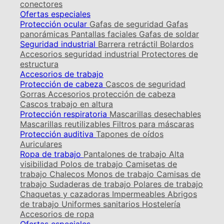
conectores
Ofertas especiales
Protección ocular
Gafas de seguridad
Gafas
panorámicas
Pantallas faciales
Gafas de soldar
Seguridad industrial
Barrera retráctil
Bolardos
Accesorios seguridad industrial
Protectores de
estructura
Accesorios de trabajo
Protección de cabeza
Cascos de seguridad
Gorras
Accesorios protección de cabeza
Cascos trabajo en altura
Protección respiratoria
Mascarillas desechables
Mascarillas reutilizables
Filtros para máscaras
Protección auditiva
Tapones de oídos
Auriculares
Ropa de trabajo
Pantalones de trabajo
Alta
visibilidad
Polos de trabajo
Camisetas de
trabajo
Chalecos
Monos de trabajo
Camisas de
trabajo
Sudaderas de trabajo
Polares de trabajo
Chaquetas y cazadoras
Impermeables
Abrigos
de trabajo
Uniformes sanitarios
Hostelería
Accesorios de ropa