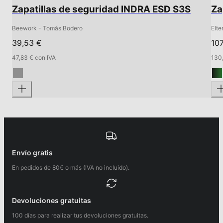
Zapatillas de seguridad INDRA ESD S3S
Za
Beework - Tomás Bodero
Elte
39,53 €
107
47,83 € con IVA
130,
Envío gratis
En pedidos de 80€ o más (IVA no incluido).
Devoluciones gratuitas
100 días para realizar tus devoluciones gratuitas.