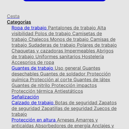
Cesta
Categorías
Ropa de trabajo
Pantalones de trabajo
Alta
visibilidad
Polos de trabajo
Camisetas de
trabajo
Chalecos
Monos de trabajo
Camisas de
trabajo
Sudaderas de trabajo
Polares de trabajo
Chaquetas y cazadoras
Impermeables
Abrigos
de trabajo
Uniformes sanitarios
Hostelería
Accesorios de ropa
Guantes de trabajo
Uso general
Guantes
desechables
Guantes de soldador
Protección
química
Protección al corte
Guantes de látex
Guantes de nitrilo
Protección impactos
Protección térmica
Antiestáticos
Señalización
Calzado de trabajo
Botas de seguridad
Zapatos
de seguridad
Zapatillas de seguridad
Zuecos de
trabajo
Protección en altura
Arneses
Amarres y
anticaídas
Absorbedores de energía
Anclajes y