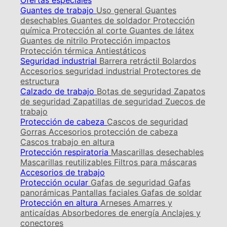
Ofertas especiales
Guantes de trabajo
Uso general
Guantes
desechables
Guantes de soldador
Protección
química
Protección al corte
Guantes de látex
Guantes de nitrilo
Protección impactos
Protección térmica
Antiestáticos
Seguridad industrial
Barrera retráctil
Bolardos
Accesorios seguridad industrial
Protectores de
estructura
Calzado de trabajo
Botas de seguridad
Zapatos
de seguridad
Zapatillas de seguridad
Zuecos de
trabajo
Protección de cabeza
Cascos de seguridad
Gorras
Accesorios protección de cabeza
Cascos trabajo en altura
Protección respiratoria
Mascarillas desechables
Mascarillas reutilizables
Filtros para máscaras
Accesorios de trabajo
Protección ocular
Gafas de seguridad
Gafas
panorámicas
Pantallas faciales
Gafas de soldar
Protección en altura
Arneses
Amarres y
anticaídas
Absorbedores de energía
Anclajes y
conectores