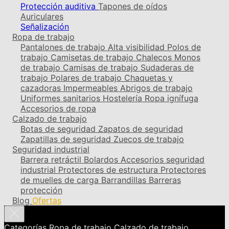
Protección auditiva
Tapones de oídos
Auriculares
Señalización
Ropa de trabajo
Pantalones de trabajo
Alta visibilidad
Polos de
trabajo
Camisetas de trabajo
Chalecos
Monos
de trabajo
Camisas de trabajo
Sudaderas de
trabajo
Polares de trabajo
Chaquetas y
cazadoras
Impermeables
Abrigos de trabajo
Uniformes sanitarios
Hostelería
Ropa ignífuga
Accesorios de ropa
Calzado de trabajo
Botas de seguridad
Zapatos de seguridad
Zapatillas de seguridad
Zuecos de trabajo
Seguridad industrial
Barrera retráctil
Bolardos
Accesorios seguridad
industrial
Protectores de estructura
Protectores
de muelles de carga
Barrandillas
Barreras
protección
Blog
Ofertas
Categorías
Ropa de trabajo
Calzado de trabajo