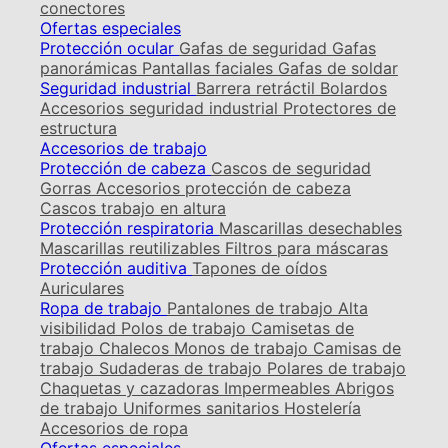
conectores
Ofertas especiales
Protección ocular
Gafas de seguridad
Gafas
panorámicas
Pantallas faciales
Gafas de soldar
Seguridad industrial
Barrera retráctil
Bolardos
Accesorios seguridad industrial
Protectores de
estructura
Accesorios de trabajo
Protección de cabeza
Cascos de seguridad
Gorras
Accesorios protección de cabeza
Cascos trabajo en altura
Protección respiratoria
Mascarillas desechables
Mascarillas reutilizables
Filtros para máscaras
Protección auditiva
Tapones de oídos
Auriculares
Ropa de trabajo
Pantalones de trabajo
Alta
visibilidad
Polos de trabajo
Camisetas de
trabajo
Chalecos
Monos de trabajo
Camisas de
trabajo
Sudaderas de trabajo
Polares de trabajo
Chaquetas y cazadoras
Impermeables
Abrigos
de trabajo
Uniformes sanitarios
Hostelería
Accesorios de ropa