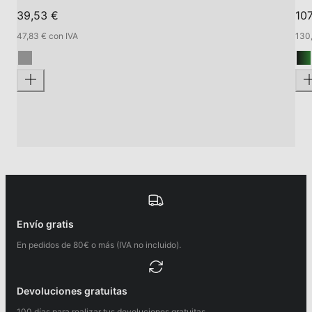
39,53 €
107
47,83 € con IVA
130,
Envío gratis
En pedidos de 80€ o más (IVA no incluido).
Devoluciones gratuitas
100 días para realizar tus devoluciones gratuitas.