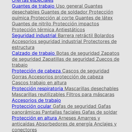
Ofertas especiales
Guantes de trabajo
Uso general
Guantes
desechables
Guantes de soldador
Protección
química
Protección al corte
Guantes de látex
Guantes de nitrilo
Protección impactos
Protección térmica
Antiestáticos
Seguridad industrial
Barrera retráctil
Bolardos
Accesorios seguridad industrial
Protectores de
estructura
Calzado de trabajo
Botas de seguridad
Zapatos
de seguridad
Zapatillas de seguridad
Zuecos de
trabajo
Protección de cabeza
Cascos de seguridad
Gorras
Accesorios protección de cabeza
Cascos trabajo en altura
Protección respiratoria
Mascarillas desechables
Mascarillas reutilizables
Filtros para máscaras
Accesorios de trabajo
Protección ocular
Gafas de seguridad
Gafas
panorámicas
Pantallas faciales
Gafas de soldar
Protección en altura
Arneses
Amarres y
anticaídas
Absorbedores de energía
Anclajes y
conectores