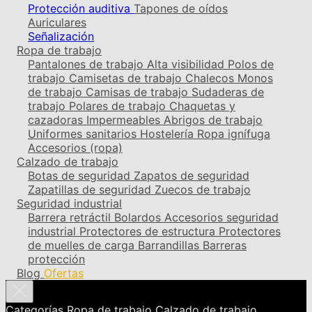
Protección auditiva
Tapones de oídos
Auriculares
Señalización
Ropa de trabajo
Pantalones de trabajo
Alta visibilidad
Polos de
trabajo
Camisetas de trabajo
Chalecos
Monos
de trabajo
Camisas de trabajo
Sudaderas de
trabajo
Polares de trabajo
Chaquetas y
cazadoras
Impermeables
Abrigos de trabajo
Uniformes sanitarios
Hostelería
Ropa ignífuga
Accesorios (ropa)
Calzado de trabajo
Botas de seguridad
Zapatos de seguridad
Zapatillas de seguridad
Zuecos de trabajo
Seguridad industrial
Barrera retráctil
Bolardos
Accesorios seguridad
industrial
Protectores de estructura
Protectores
de muelles de carga
Barrandillas
Barreras
protección
Blog
Ofertas
Categorías
Ropa de trabajo
Calzado de trabajo