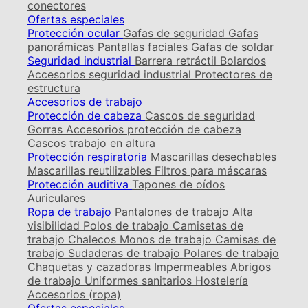
conectores
Ofertas especiales
Protección ocular
Gafas de seguridad
Gafas
panorámicas
Pantallas faciales
Gafas de soldar
Seguridad industrial
Barrera retráctil
Bolardos
Accesorios seguridad industrial
Protectores de
estructura
Accesorios de trabajo
Protección de cabeza
Cascos de seguridad
Gorras
Accesorios protección de cabeza
Cascos trabajo en altura
Protección respiratoria
Mascarillas desechables
Mascarillas reutilizables
Filtros para máscaras
Protección auditiva
Tapones de oídos
Auriculares
Ropa de trabajo
Pantalones de trabajo
Alta
visibilidad
Polos de trabajo
Camisetas de
trabajo
Chalecos
Monos de trabajo
Camisas de
trabajo
Sudaderas de trabajo
Polares de trabajo
Chaquetas y cazadoras
Impermeables
Abrigos
de trabajo
Uniformes sanitarios
Hostelería
Accesorios (ropa)