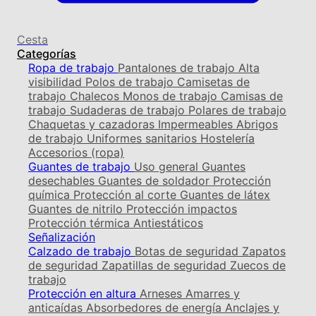
Cesta
Categorías
Ropa de trabajo
Pantalones de trabajo
Alta
visibilidad
Polos de trabajo
Camisetas de
trabajo
Chalecos
Monos de trabajo
Camisas de
trabajo
Sudaderas de trabajo
Polares de trabajo
Chaquetas y cazadoras
Impermeables
Abrigos
de trabajo
Uniformes sanitarios
Hostelería
Accesorios (ropa)
Guantes de trabajo
Uso general
Guantes
desechables
Guantes de soldador
Protección
química
Protección al corte
Guantes de látex
Guantes de nitrilo
Protección impactos
Protección térmica
Antiestáticos
Señalización
Calzado de trabajo
Botas de seguridad
Zapatos
de seguridad
Zapatillas de seguridad
Zuecos de
trabajo
Protección en altura
Arneses
Amarres y
anticaídas
Absorbedores de energía
Anclajes y