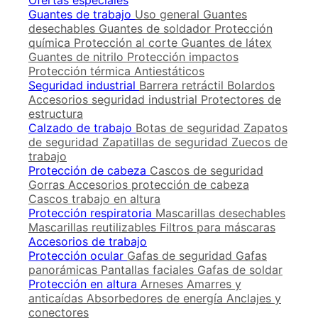
Ofertas especiales
Guantes de trabajo
Uso general
Guantes
desechables
Guantes de soldador
Protección
química
Protección al corte
Guantes de látex
Guantes de nitrilo
Protección impactos
Protección térmica
Antiestáticos
Seguridad industrial
Barrera retráctil
Bolardos
Accesorios seguridad industrial
Protectores de
estructura
Calzado de trabajo
Botas de seguridad
Zapatos
de seguridad
Zapatillas de seguridad
Zuecos de
trabajo
Protección de cabeza
Cascos de seguridad
Gorras
Accesorios protección de cabeza
Cascos trabajo en altura
Protección respiratoria
Mascarillas desechables
Mascarillas reutilizables
Filtros para máscaras
Accesorios de trabajo
Protección ocular
Gafas de seguridad
Gafas
panorámicas
Pantallas faciales
Gafas de soldar
Protección en altura
Arneses
Amarres y
anticaídas
Absorbedores de energía
Anclajes y
conectores