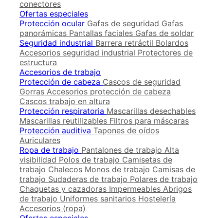
conectores
Ofertas especiales
Protección ocular
Gafas de seguridad
Gafas
panorámicas
Pantallas faciales
Gafas de soldar
Seguridad industrial
Barrera retráctil
Bolardos
Accesorios seguridad industrial
Protectores de
estructura
Accesorios de trabajo
Protección de cabeza
Cascos de seguridad
Gorras
Accesorios protección de cabeza
Cascos trabajo en altura
Protección respiratoria
Mascarillas desechables
Mascarillas reutilizables
Filtros para máscaras
Protección auditiva
Tapones de oídos
Auriculares
Ropa de trabajo
Pantalones de trabajo
Alta
visibilidad
Polos de trabajo
Camisetas de
trabajo
Chalecos
Monos de trabajo
Camisas de
trabajo
Sudaderas de trabajo
Polares de trabajo
Chaquetas y cazadoras
Impermeables
Abrigos
de trabajo
Uniformes sanitarios
Hostelería
Accesorios (ropa)