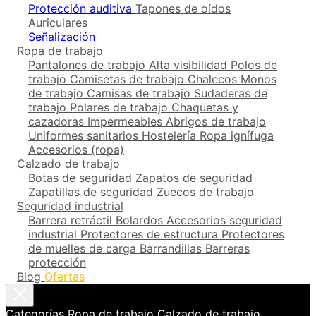
Protección auditiva
Tapones de oídos
Auriculares
Señalización
Ropa de trabajo
Pantalones de trabajo
Alta visibilidad
Polos de
trabajo
Camisetas de trabajo
Chalecos
Monos
de trabajo
Camisas de trabajo
Sudaderas de
trabajo
Polares de trabajo
Chaquetas y
cazadoras
Impermeables
Abrigos de trabajo
Uniformes sanitarios
Hostelería
Ropa ignífuga
Accesorios (ropa)
Calzado de trabajo
Botas de seguridad
Zapatos de seguridad
Zapatillas de seguridad
Zuecos de trabajo
Seguridad industrial
Barrera retráctil
Bolardos
Accesorios seguridad
industrial
Protectores de estructura
Protectores
de muelles de carga
Barrandillas
Barreras
protección
Blog
Ofertas
Categorías
Ropa de trabajo
Calzado de trabajo