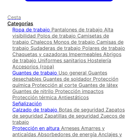
Cesta
Categorías
Ropa de trabajo
Pantalones de trabajo
Alta
visibilidad
Polos de trabajo
Camisetas de
trabajo
Chalecos
Monos de trabajo
Camisas de
trabajo
Sudaderas de trabajo
Polares de trabajo
Chaquetas y cazadoras
Impermeables
Abrigos
de trabajo
Uniformes sanitarios
Hostelería
Accesorios (ropa)
Guantes de trabajo
Uso general
Guantes
desechables
Guantes de soldador
Protección
química
Protección al corte
Guantes de látex
Guantes de nitrilo
Protección impactos
Protección térmica
Antiestáticos
Señalización
Calzado de trabajo
Botas de seguridad
Zapatos
de seguridad
Zapatillas de seguridad
Zuecos de
trabajo
Protección en altura
Arneses
Amarres y
anticaídas
Absorbedores de energía
Anclajes y