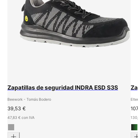
Zapatillas de seguridad INDRA ESD S3S
Za
Beework - Tomás Bodero
Elte
39,53 €
107
47,83 € con IVA
130,